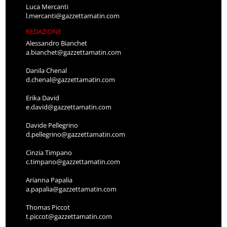
Luca Mercanti
l.mercanti@gazzettamatin.com
REDAZIONE
Alessandro Bianchet
a.bianchet@gazzettamatin.com
Danila Chenal
d.chenal@gazzettamatin.com
Erika David
e.david@gazzettamatin.com
Davide Pellegrino
d.pellegrino@gazzettamatin.com
Cinzia Timpano
c.timpano@gazzettamatin.com
Arianna Papalia
a.papalia@gazzettamatin.com
Thomas Piccot
t.piccot@gazzettamatin.com