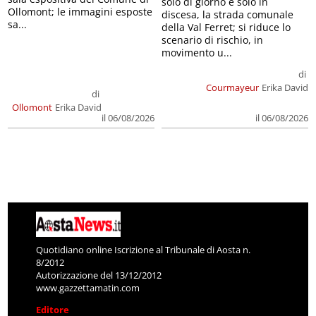
solo di giorno e solo in
Ollomont; le immagini esposte
discesa, la strada comunale
sa...
della Val Ferret; si riduce lo
scenario di rischio, in
movimento u...
di
Courmayeur
Erika David
di
Ollomont
Erika David
il 06/08/2026
il 06/08/2026
Quotidiano online Iscrizione al Tribunale di Aosta n.
8/2012
Autorizzazione del 13/12/2012
www.gazzettamatin.com
Editore