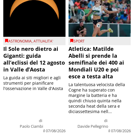
ASTRONOMIA
,
ATTUALITA'
SPORT
Il Sole nero dietro ai
Atletica: Matilde
Giganti: guida
Abelli si prende la
all’eclissi del 12 agosto
semifinale dei 400 ai
in Valle d’Aosta
Mondiali U20 e poi
esce a testa alta
La guida ai siti migliori e agli
strumenti per pianificare
La talentuosa velocista della
l'osservazione in Valle d'Aosta
Cogne ha superato con
margine la batteria e ha
quindi chiuso quinta nella
seconda heat della sera e
diciassettesima nell...
di
di
Paolo Ciambi
Davide Pellegrino
il 07/08/2026
il 07/08/2026