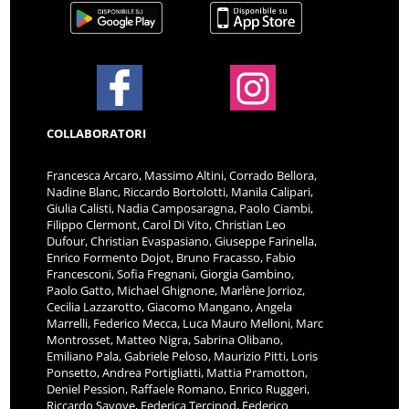
COLLABORATORI
Francesca Arcaro, Massimo Altini, Corrado Bellora,
Nadine Blanc, Riccardo Bortolotti, Manila Calipari,
Giulia Calisti, Nadia Camposaragna, Paolo Ciambi,
Filippo Clermont, Carol Di Vito, Christian Leo
Dufour, Christian Evaspasiano, Giuseppe Farinella,
Enrico Formento Dojot, Bruno Fracasso, Fabio
Francesconi, Sofia Fregnani, Giorgia Gambino,
Paolo Gatto, Michael Ghignone, Marlène Jorrioz,
Cecilia Lazzarotto, Giacomo Mangano, Angela
Marrelli, Federico Mecca, Luca Mauro Melloni, Marc
Montrosset, Matteo Nigra, Sabrina Olibano,
Emiliano Pala, Gabriele Peloso, Maurizio Pitti, Loris
Ponsetto, Andrea Portigliatti, Mattia Pramotton,
Deniel Pession, Raffaele Romano, Enrico Ruggeri,
Riccardo Savoye, Federica Tercinod, Federico