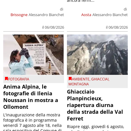
ancora ferm...
di
di
Brissogne
Alessandro Bianchet
Aosta
Alessandro Bianchet
il 06/08/2026
il 06/08/2026
FOTOGRAFIA
AMBIENTE
,
GHIACCIAI
,
MONTAGNA
Anima Alpina, le
Ghiacciaio
fotografie di Ilenia
Planpincieux,
Noussan in mostra a
riapertura diurna
Ollomont
della strada della Val
L'inaugurazione della mostra
Ferret
fotografica è in programma
venerdì 7 agosto alle 18, nella
Riapre oggi, giovedì 6 agosto,
sala espositiva del Comune di