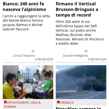
Bianco: 240 anni fa
firmano il Vertical
nasceva l’alpinismo
Brusson-Bringuez a
tempo di record
I primi a raggiungere la vetta
del Monte Bianco furono
Oltre 200 atleti al via
Jacques Balmat e Michel
dell'ultima tappa del Défì
Gabriel Paccard
Vertical, sul podio anche
Mathieu Brunod, Alex
Noussan, Miriam Di Vincenzo
e Kaitlin Allen
di
di
Cinzia Timpano
Davide Pellegrino
il 08/08/2026
il 08/08/2026
APPUNTAMENTI
,
OGGI &
CRONACA
DOMANI
Etroubles: camper in