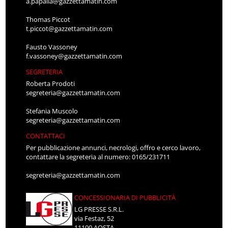
a.papalia@gazzettamatin.com
Thomas Piccot
t.piccot@gazzettamatin.com
Fausto Vassoney
f.vassoney@gazzettamatin.com
SEGRETERIA
Roberta Prodoti
segreteria@gazzettamatin.com
Stefania Muscolo
segreteria@gazzettamatin.com
CONTATTACI
Per pubblicazione annunci, necrologi, offro e cerco lavoro,
contattare la segreteria al numero: 0165/231711
segreteria@gazzettamatin.com
CONCESSIONARIA DI PUBBLICITÀ
LG PRESSE S.R.L.
via Festaz, 52
11100 AOSTA