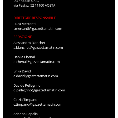
LG PRESSE S.R.L.
via Festaz, 52 11100 AOSTA
DIRETTORE RESPONSABILE
Luca Mercanti
l.mercanti@gazzettamatin.com
REDAZIONE
Alessandro Bianchet
a.bianchet@gazzettamatin.com
Danila Chenal
d.chenal@gazzettamatin.com
Erika David
e.david@gazzettamatin.com
Davide Pellegrino
d.pellegrino@gazzettamatin.com
Cinzia Timpano
c.timpano@gazzettamatin.com
Arianna Papalia