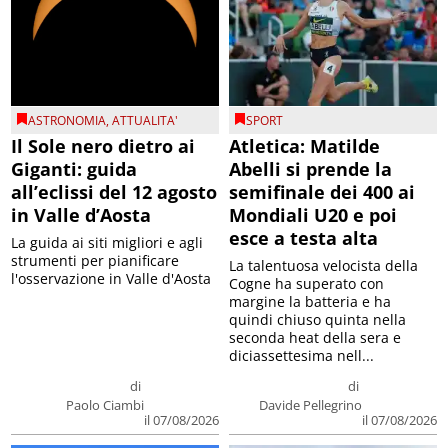
ASTRONOMIA
,
ATTUALITA'
SPORT
Il Sole nero dietro ai
Atletica: Matilde
Giganti: guida
Abelli si prende la
all’eclissi del 12 agosto
semifinale dei 400 ai
in Valle d’Aosta
Mondiali U20 e poi
esce a testa alta
La guida ai siti migliori e agli
strumenti per pianificare
La talentuosa velocista della
l'osservazione in Valle d'Aosta
Cogne ha superato con
margine la batteria e ha
quindi chiuso quinta nella
seconda heat della sera e
diciassettesima nell...
di
di
Paolo Ciambi
Davide Pellegrino
il 07/08/2026
il 07/08/2026