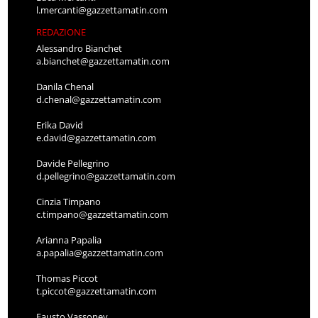
l.mercanti@gazzettamatin.com
REDAZIONE
Alessandro Bianchet
a.bianchet@gazzettamatin.com
Danila Chenal
d.chenal@gazzettamatin.com
Erika David
e.david@gazzettamatin.com
Davide Pellegrino
d.pellegrino@gazzettamatin.com
Cinzia Timpano
c.timpano@gazzettamatin.com
Arianna Papalia
a.papalia@gazzettamatin.com
Thomas Piccot
t.piccot@gazzettamatin.com
Fausto Vassoney