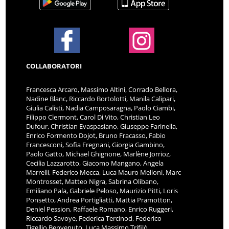
COLLABORATORI
Francesca Arcaro, Massimo Altini, Corrado Bellora,
Nadine Blanc, Riccardo Bortolotti, Manila Calipari,
Giulia Calisti, Nadia Camposaragna, Paolo Ciambi,
Filippo Clermont, Carol Di Vito, Christian Leo
Dufour, Christian Evaspasiano, Giuseppe Farinella,
Enrico Formento Dojot, Bruno Fracasso, Fabio
Francesconi, Sofia Fregnani, Giorgia Gambino,
Paolo Gatto, Michael Ghignone, Marlène Jorrioz,
Cecilia Lazzarotto, Giacomo Mangano, Angela
Marrelli, Federico Mecca, Luca Mauro Melloni, Marc
Montrosset, Matteo Nigra, Sabrina Olibano,
Emiliano Pala, Gabriele Peloso, Maurizio Pitti, Loris
Ponsetto, Andrea Portigliatti, Mattia Pramotton,
Deniel Pession, Raffaele Romano, Enrico Ruggeri,
Riccardo Savoye, Federica Tercinod, Federico
Tigellio Benvenuto, Luca Massimo Trifilò