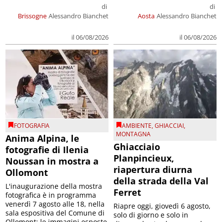
di
di
Brissogne
Alessandro Bianchet
Aosta
Alessandro Bianchet
il 06/08/2026
il 06/08/2026
FOTOGRAFIA
AMBIENTE
,
GHIACCIAI
,
MONTAGNA
Anima Alpina, le
Ghiacciaio
fotografie di Ilenia
Planpincieux,
Noussan in mostra a
riapertura diurna
Ollomont
della strada della Val
L'inaugurazione della mostra
Ferret
fotografica è in programma
venerdì 7 agosto alle 18, nella
Riapre oggi, giovedì 6 agosto,
sala espositiva del Comune di
solo di giorno e solo in
Ollomont; le immagini esposte