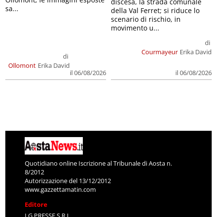
discesa, la strada comunale
sa...
della Val Ferret; si riduce lo
scenario di rischio, in
movimento u...
di
Courmayeur
Erika David
di
Ollomont
Erika David
il 06/08/2026
il 06/08/2026
Quotidiano online Iscrizione al Tribunale di Aosta n.
8/2012
Autorizzazione del 13/12/2012
www.gazzettamatin.com
Editore
LG PRESSE S.R.L.