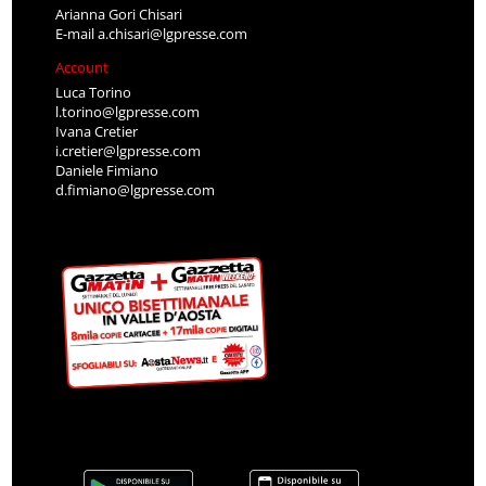
Arianna Gori Chisari
E-mail
a.chisari@lgpresse.com
Account
Luca Torino
l.torino@lgpresse.com
Ivana Cretier
i.cretier@lgpresse.com
Daniele Fimiano
d.fimiano@lgpresse.com