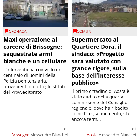
CRONACA
COMUNI
Maxi operazione al
Supermercato al
carcere di Brissogne:
Quartiere Dora, il
sequestrate armi
sindaco: «Progetto
bianche e un cellulare
sarà valutato con
grande rigore, sulla
L'intervento ha coinvolto un
base dell’interesse
centinaio di uomini della
Polizia penitenziaria,
pubblico»
provenienti da tutti gli istituti
Il primo cittadino di Aosta è
del Provveditorato
stato audito nella quarta
commissione del Consiglio
regionale, dove ha ribadito
come l'iter, al momento, sia
ancora ferm...
di
di
Brissogne
Alessandro Bianchet
Aosta
Alessandro Bianchet