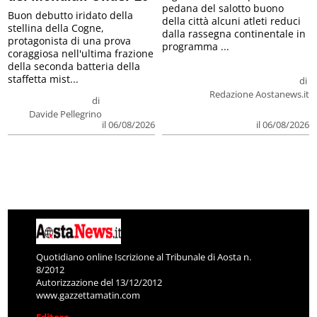
pedana del salotto buono
Buon debutto iridato della
della città alcuni atleti reduci
stellina della Cogne,
dalla rassegna continentale in
protagonista di una prova
programma ...
coraggiosa nell'ultima frazione
della seconda batteria della
staffetta mist...
di
Redazione Aostanews.it
di
Davide Pellegrino
il 06/08/2026
il 06/08/2026
Quotidiano online Iscrizione al Tribunale di Aosta n.
8/2012
Autorizzazione del 13/12/2012
www.gazzettamatin.com