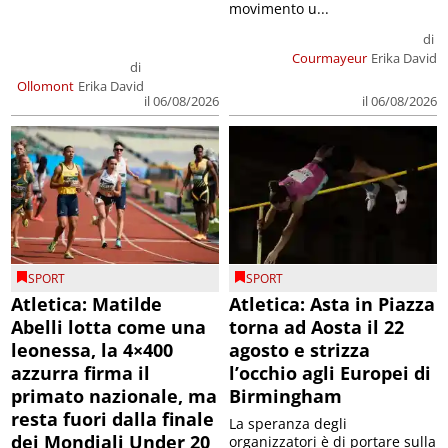
movimento u...
di
Courmayeur
Erika David
di
Ollomont
Erika David
il 06/08/2026
il 06/08/2026
SPORT
SPORT
Atletica: Matilde
Atletica: Asta in Piazza
Abelli lotta come una
torna ad Aosta il 22
leonessa, la 4×400
agosto e strizza
azzurra firma il
l’occhio agli Europei di
primato nazionale, ma
Birmingham
resta fuori dalla finale
La speranza degli
dei Mondiali Under 20
organizzatori è di portare sulla