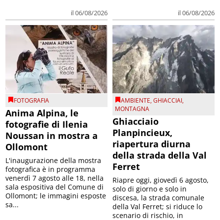
il 06/08/2026
il 06/08/2026
FOTOGRAFIA
AMBIENTE
,
GHIACCIAI
,
MONTAGNA
Anima Alpina, le
Ghiacciaio
fotografie di Ilenia
Planpincieux,
Noussan in mostra a
riapertura diurna
Ollomont
della strada della Val
L'inaugurazione della mostra
Ferret
fotografica è in programma
venerdì 7 agosto alle 18, nella
Riapre oggi, giovedì 6 agosto,
sala espositiva del Comune di
solo di giorno e solo in
Ollomont; le immagini esposte
discesa, la strada comunale
sa...
della Val Ferret; si riduce lo
scenario di rischio, in