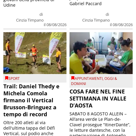
Gabriel Paccard
Udine
di
di
Cinzia Timpano
Cinzia Timpano
il 08/08/2026
il 08/08/2026
SPORT
APPUNTAMENTI
,
OGGI &
DOMANI
Trail: Daniel Thedy e
COSA FARE NEL FINE
Michela Comola
SETTIMANA IN VALLE
firmano il Vertical
D’AOSTA
Brusson-Bringuez a
tempo di record
SABATO 8 AGOSTO ALLEIN –
All’area verde Le Plan-de-
Oltre 200 atleti al via
Clavel prosegue “ItinerDante”,
dell'ultima tappa del Défì
le letture dantesche, con la
Vertical, sul podio anche
partecipazione di Antonello