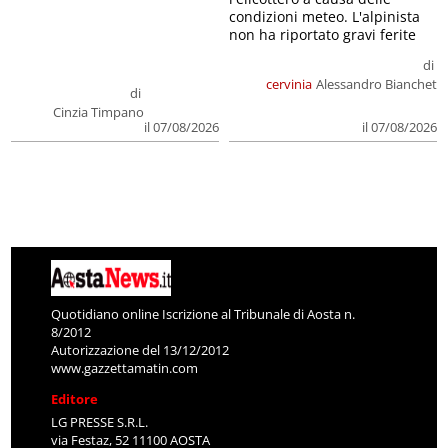
condizioni meteo. L'alpinista
non ha riportato gravi ferite
di
cervinia
Alessandro Bianchet
di
Cinzia Timpano
il 07/08/2026
il 07/08/2026
Quotidiano online Iscrizione al Tribunale di Aosta n.
8/2012
Autorizzazione del 13/12/2012
www.gazzettamatin.com
Editore
LG PRESSE S.R.L.
via Festaz, 52 11100 AOSTA