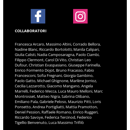
COLLABORATORI
Francesca Arcaro, Massimo Altini, Corrado Bellora,
Nadine Blanc, Riccardo Bortolotti, Manila Calipari,
Giulia Calisti, Nadia Camposaragna, Paolo Ciambi,
Filippo Clermont, Carol Di Vito, Christian Leo
Dufour, Christian Evaspasiano, Giuseppe Farinella,
Enrico Formento Dojot, Bruno Fracasso, Fabio
Francesconi, Sofia Fregnani, Giorgia Gambino,
Paolo Gatto, Michael Ghignone, Marlène Jorrioz,
Cecilia Lazzarotto, Giacomo Mangano, Angela
Marrelli, Federico Mecca, Luca Mauro Melloni, Marc
Montrosset, Matteo Nigra, Sabrina Olibano,
Emiliano Pala, Gabriele Peloso, Maurizio Pitti, Loris
Ponsetto, Andrea Portigliatti, Mattia Pramotton,
Deniel Pession, Raffaele Romano, Enrico Ruggeri,
Riccardo Savoye, Federica Tercinod, Federico
Tigellio Benvenuto, Luca Massimo Trifilò