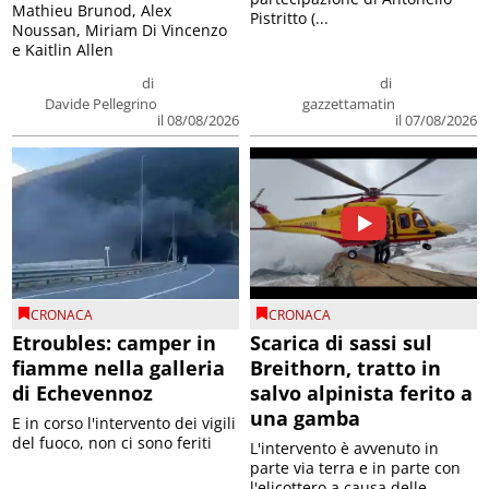
Mathieu Brunod, Alex
Pistritto (...
Noussan, Miriam Di Vincenzo
e Kaitlin Allen
di
di
Davide Pellegrino
gazzettamatin
il 08/08/2026
il 07/08/2026
CRONACA
CRONACA
Etroubles: camper in
Scarica di sassi sul
fiamme nella galleria
Breithorn, tratto in
di Echevennoz
salvo alpinista ferito a
una gamba
E in corso l'intervento dei vigili
del fuoco, non ci sono feriti
L'intervento è avvenuto in
parte via terra e in parte con
l'elicottero a causa delle