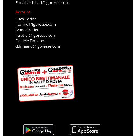
E-mail
a.chisari@lgpresse.com
Account
Luca Torino
l.torino@lgpresse.com
Ivana Cretier
i.cretier@lgpresse.com
Daniele Fimiano
d.fimiano@lgpresse.com