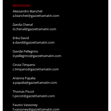
REDAZIONE
Alessandro Bianchet
a.bianchet@gazzettamatin.com
Danila Chenal
d.chenal@gazzettamatin.com
Erika David
e.david@gazzettamatin.com
Davide Pellegrino
d.pellegrino@gazzettamatin.com
Cinzia Timpano
c.timpano@gazzettamatin.com
Arianna Papalia
a.papalia@gazzettamatin.com
Thomas Piccot
t.piccot@gazzettamatin.com
Fausto Vassoney
f.vassoney@gazzettamatin.com