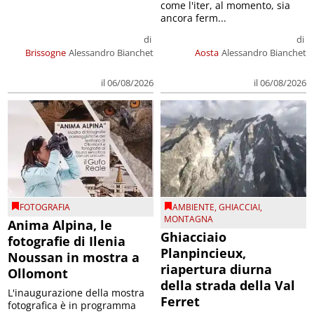
come l'iter, al momento, sia
ancora ferm...
di
di
Brissogne
Alessandro Bianchet
Aosta
Alessandro Bianchet
il 06/08/2026
il 06/08/2026
FOTOGRAFIA
AMBIENTE
,
GHIACCIAI
,
MONTAGNA
Anima Alpina, le
Ghiacciaio
fotografie di Ilenia
Planpincieux,
Noussan in mostra a
riapertura diurna
Ollomont
della strada della Val
L'inaugurazione della mostra
Ferret
fotografica è in programma