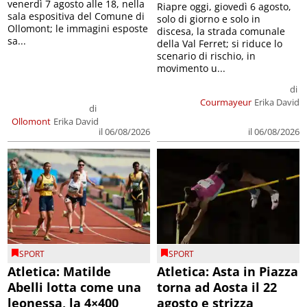
venerdì 7 agosto alle 18, nella
Riapre oggi, giovedì 6 agosto,
sala espositiva del Comune di
solo di giorno e solo in
Ollomont; le immagini esposte
discesa, la strada comunale
sa...
della Val Ferret; si riduce lo
scenario di rischio, in
movimento u...
di
Courmayeur
Erika David
di
Ollomont
Erika David
il 06/08/2026
il 06/08/2026
SPORT
SPORT
Atletica: Matilde
Atletica: Asta in Piazza
Abelli lotta come una
torna ad Aosta il 22
leonessa, la 4×400
agosto e strizza