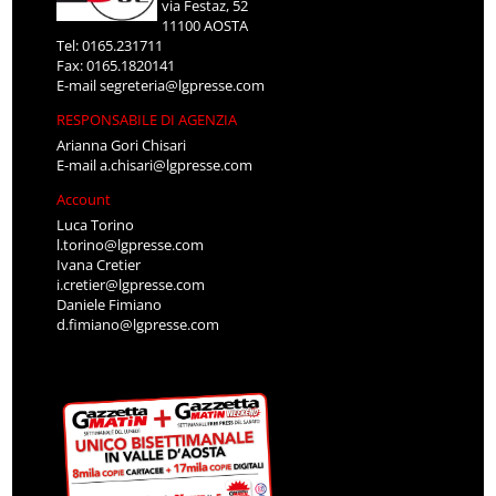
via Festaz, 52
11100 AOSTA
Tel: 0165.231711
Fax: 0165.1820141
E-mail
segreteria@lgpresse.com
RESPONSABILE DI AGENZIA
Arianna Gori Chisari
E-mail
a.chisari@lgpresse.com
Account
Luca Torino
l.torino@lgpresse.com
Ivana Cretier
i.cretier@lgpresse.com
Daniele Fimiano
d.fimiano@lgpresse.com