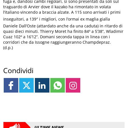
fuga e, dandosi cambi regolari, si sono presentati da soli sul
traguardo di Arvier dove il kazako ha rimontato in volata
l’italiano vincendo a braccia alzate. A 115 sono arrivati i primi
inseguitori, a 139″ i migliori, con l’ormai ex maglia gialla
Daniele Dall’Oste (attardato anche da una caduta) in ritardo di
quasi dieci minuti. Thierry Moret ha finito 84º a 5’38”, Wladimir
Cuaz 102º a 16’12”. Domani seconda tappa in linea con i
corridori che da Issogne raggiungeranno Champdepraz.
(d.p.)
Condividi
ULTIME NEWS