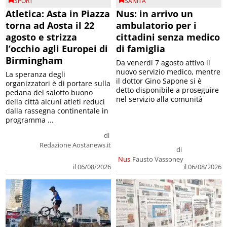
SPORT
SANITÀ
Atletica: Asta in Piazza
Nus: in arrivo un
torna ad Aosta il 22
ambulatorio per i
agosto e strizza
cittadini senza medico
l’occhio agli Europei di
di famiglia
Birmingham
Da venerdì 7 agosto attivo il
nuovo servizio medico, mentre
La speranza degli
il dottor Gino Sapone si è
organizzatori è di portare sulla
detto disponibile a proseguire
pedana del salotto buono
nel servizio alla comunità
della città alcuni atleti reduci
dalla rassegna continentale in
programma ...
di
Redazione Aostanews.it
di
Nus
Fausto Vassoney
il 06/08/2026
il 06/08/2026