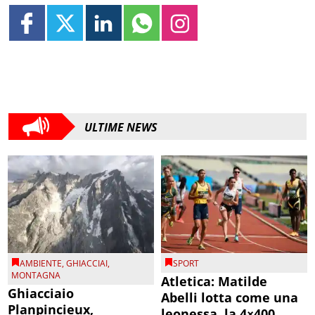
ULTIME NEWS
AMBIENTE
,
GHIACCIAI
,
SPORT
MONTAGNA
Atletica: Matilde
Ghiacciaio
Abelli lotta come una
Planpincieux,
leonessa, la 4×400