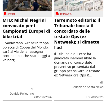
SPORT
CRONACA
MTB: Michel Negrini
Terremoto editoria: il
convocato per i
Tribunale boccia il
Campionati Europei di
concordato delle
bike trial
testate Ops (ex
Netweek); si dimette
Il valdostano, 24° nella tappa
l’ad
polacca di Coppa del Mondo,
sarà al via della rassegna
Il Tribunale di Lecco ha
continentale che scatta oggi a
giudicato inammissibile la
Valberg
domanda di concordato
preventivo presentata dal
gruppo per salvare le testate
ex Netweek ora Ops R...
di
Redazione Aosta News
di
Davide Pellegrino
il 06/08/2026
il 06/08/2026