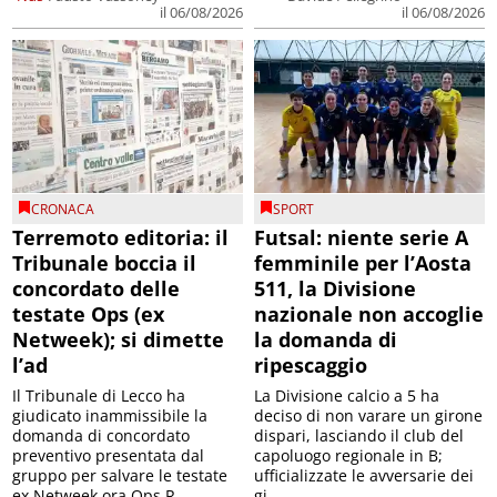
il 06/08/2026
il 06/08/2026
CRONACA
SPORT
Terremoto editoria: il
Futsal: niente serie A
Tribunale boccia il
femminile per l’Aosta
concordato delle
511, la Divisione
testate Ops (ex
nazionale non accoglie
Netweek); si dimette
la domanda di
l’ad
ripescaggio
Il Tribunale di Lecco ha
La Divisione calcio a 5 ha
giudicato inammissibile la
deciso di non varare un girone
domanda di concordato
dispari, lasciando il club del
preventivo presentata dal
capoluogo regionale in B;
gruppo per salvare le testate
ufficializzate le avversarie dei
ex Netweek ora Ops R...
gi...