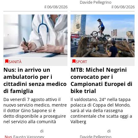
Davide Pellegrino
il 06/08/2026
il 06/08/2026
SANITÀ
SPORT
Nus: in arrivo un
MTB: Michel Negrini
ambulatorio per i
convocato per i
cittadini senza medico
Campionati Europei di
di famiglia
bike trial
Da venerdì 7 agosto attivo il
Il valdostano, 24° nella tappa
nuovo servizio medico, mentre
polacca di Coppa del Mondo,
il dottor Gino Sapone si è
sarà al via della rassegna
detto disponibile a proseguire
continentale che scatta oggi a
nel servizio alla comunità
Valberg
di
di
Nus
Fausto Vassoney
Davide Pellegrino