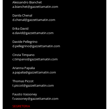
Alessandro Bianchet
a.bianchet@gazzettamatin.com
Danila Chenal
d.chenal@gazzettamatin.com
Erika David
e.david@gazzettamatin.com
Davide Pellegrino
d.pellegrino@gazzettamatin.com
Cinzia Timpano
c.timpano@gazzettamatin.com
Arianna Papalia
a.papalia@gazzettamatin.com
Thomas Piccot
t.piccot@gazzettamatin.com
Fausto Vassoney
f.vassoney@gazzettamatin.com
SEGRETERIA