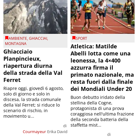
AMBIENTE
,
GHIACCIAI
,
SPORT
MONTAGNA
Atletica: Matilde
Ghiacciaio
Abelli lotta come una
Planpincieux,
leonessa, la 4×400
riapertura diurna
azzurra firma il
della strada della Val
primato nazionale, ma
Ferret
resta fuori dalla finale
dei Mondiali Under 20
Riapre oggi, giovedì 6 agosto,
solo di giorno e solo in
Buon debutto iridato della
discesa, la strada comunale
stellina della Cogne,
della Val Ferret; si riduce lo
protagonista di una prova
scenario di rischio, in
coraggiosa nell'ultima frazione
movimento u...
della seconda batteria della
staffetta mist...
di
Courmayeur
Erika David
di