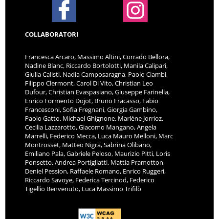
COLLABORATORI
Francesca Arcaro, Massimo Altini, Corrado Bellora,
Nadine Blanc, Riccardo Bortolotti, Manila Calipari,
Giulia Calisti, Nadia Camposaragna, Paolo Ciambi,
Filippo Clermont, Carol Di Vito, Christian Leo
Dufour, Christian Evaspasiano, Giuseppe Farinella,
Enrico Formento Dojot, Bruno Fracasso, Fabio
Francesconi, Sofia Fregnani, Giorgia Gambino,
Paolo Gatto, Michael Ghignone, Marlène Jorrioz,
Cecilia Lazzarotto, Giacomo Mangano, Angela
Marrelli, Federico Mecca, Luca Mauro Melloni, Marc
Montrosset, Matteo Nigra, Sabrina Olibano,
Emiliano Pala, Gabriele Peloso, Maurizio Pitti, Loris
Ponsetto, Andrea Portigliatti, Mattia Pramotton,
Deniel Pession, Raffaele Romano, Enrico Ruggeri,
Riccardo Savoye, Federica Tercinod, Federico
Tigellio Benvenuto, Luca Massimo Trifilò