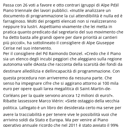
Passa con 26 voti a favore e otto contrari (gruppi di Alpe Pd)il
Piano triennale dei lavori pubblici. «Inutile analizzare un
documento di programmazione la cui attendibilità è nulla ed è
farraginoso. Molti dei progetti elencati non si realizzeranno
neppure tra lustri. Aspettiamo vivamente che lei metta in
pratica quanto predicato dal segretario del suo movimento che
ha detto basta alle grandi opere per dare priorità ai cantieri
più piccoli», ha sottolineato il consigliere di Alpe Giuseppe
Cerise nel suo intervento.
Per il consigliere del Pd Raimondo Donzel. «Credo che il Piano
sia un elenco degli incubi peggiori che aleggiano sulla regione
autonoma valle dAosta che racconta della scarsità dei fondi da
destinare alledilizia e dellincapacità di programmazione. Con
questa procedura non arriveremo da nessuna parte. Che
senso ha impegnare cifre che si aggirano attorno ai 100 mila
euro per opere quali larea megalitica di Saint-Martin-de-
Corléans per la quale servono ancora 12 milioni di euro?».
Ribatte lassessore Marco Viérin: «Siete ostaggio della vecchia
politica. Lallegato è un libro dei desiderata certo ma serve per
avere la tracciabilità e per tenere vive le possibilità vuoi che
arrivino soldi da Stato e Europa. Ma per venire al Piano
operativo annuale ricordo che nel 2011 è stato avviato il 99%