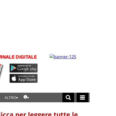
ALTRO
licca per leggere tutte le