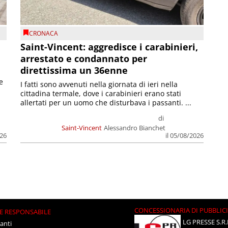
CRONACA
Saint-Vincent: aggredisce i carabinieri,
arrestato e condannato per
direttissima un 36enne
e
I fatti sono avvenuti nella giornata di ieri nella
cittadina termale, dove i carabinieri erano stati
allertati per un uomo che disturbava i passanti. ...
di
Saint-Vincent
Alessandro Bianchet
026
il 05/08/2026
CONCESSIONARIA DI PUBBLIC
E RESPONSABILE
LG PRESSE S.R.
anti