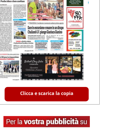
Clicca e scarica la copia