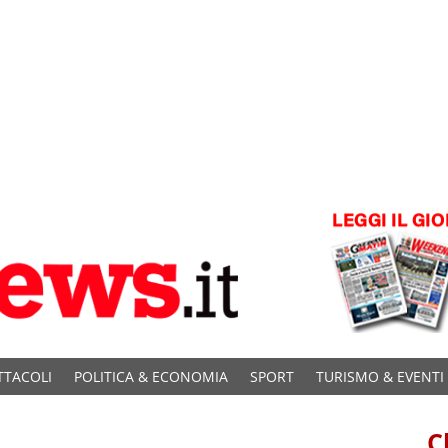
TTACOLI
POLITICA & ECONOMIA
SPORT
TURISMO & EVENTI
C