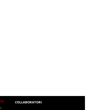
ITÀ
COLLABORATORI
L.