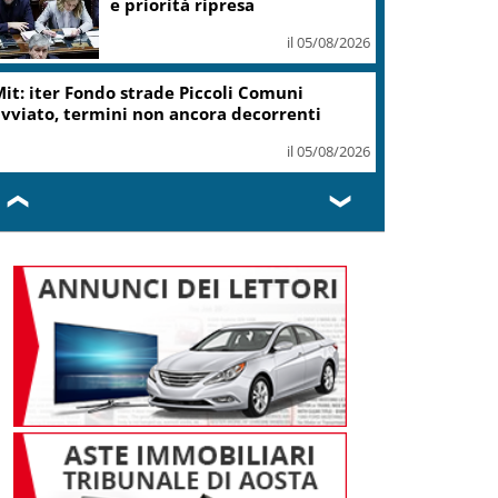
ottiene modifica a risoluzione
il 05/08/2026
Delmastro, Camera dice no a
uso chat con Caroccia: in aula
bagarre e proteste opposizioni
il 05/08/2026
❮
❯