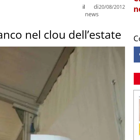
di
il
20/08/2012
n
news
nco nel clou dell’estate
C