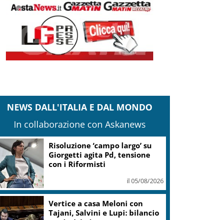
NEWS DALL'ITALIA E DAL MONDO
In collaborazione con Askanews
Banco Bpm, Castagna: Agricole
Italia? Valuteremo, ritengo
fusione molto solida
il 05/08/2026
Conti pubblici, Governo
incassa sì su clausola Ue. Lega