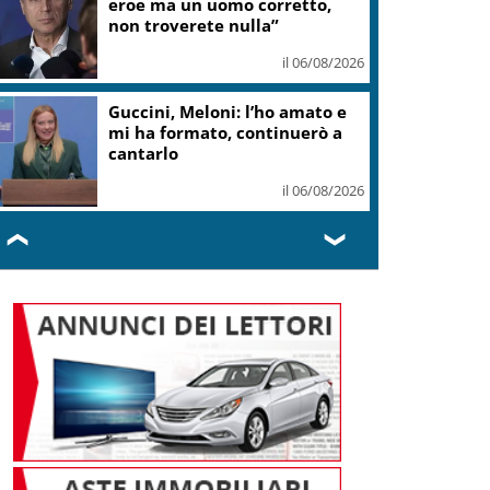
eroe ma un uomo corretto,
non troverete nulla”
il 06/08/2026
Guccini, Meloni: l’ho amato e
mi ha formato, continuerò a
cantarlo
il 06/08/2026
❮
❯