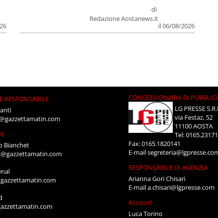
di
Redazione Aostanews.it
026
il 06/08/2026
CONCESSIONARIA DI PUBBLIC
E RESPONSABILE
LG PRESSE S.R.
anti
via Festaz, 52
i@gazzettamatin.com
11100 AOSTA
NE
Tel: 0165.2317
Fax: 0165.1820141
o Bianchet
E-mail
segreteria@lgpresse.co
t@gazzettamatin.com
RESPONSABILE DI AGENZIA
enal
Arianna Gori Chisari
gazzettamatin.com
E-mail
a.chisari@lgpresse.com
d
Account
azzettamatin.com
Luca Torino