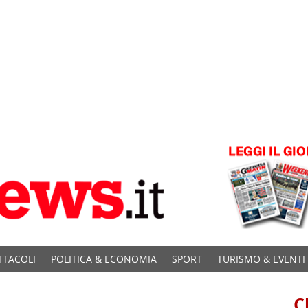
TTACOLI
POLITICA & ECONOMIA
SPORT
TURISMO & EVENTI
C