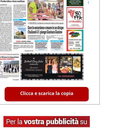
Clicca e scarica la copia