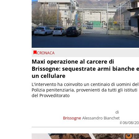
CRONACA
Maxi operazione al carcere di
Brissogne: sequestrate armi bianche 
un cellulare
L'intervento ha coinvolto un centinaio di uomini del
Polizia penitenziaria, provenienti da tutti gli istituti
del Provveditorato
di
Brissogne
Alessandro Bianchet
il 06/08/2