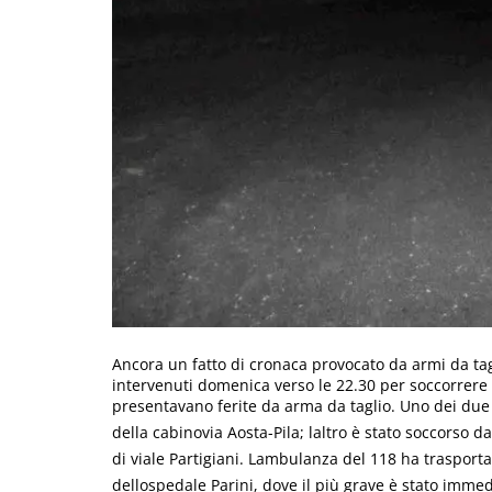
Ancora un fatto di cronaca provocato da armi da tagl
intervenuti domenica verso le 22.30 per soccorrere
presentavano ferite da arma da taglio. Uno dei due 
della cabinovia Aosta-Pila; laltro è stato soccorso 
di viale Partigiani. Lambulanza del 118 ha trasporta
dellospedale Parini, dove il più grave è stato imm