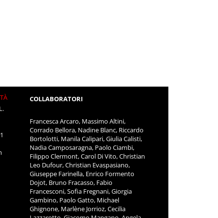
ITÀ
COLLABORATORI
L.
Francesca Arcaro, Massimo Altini,
Corrado Bellora, Nadine Blanc, Riccardo
11
Bortolotti, Manila Calipari, Giulia Calisti,
Nadia Camposaragna, Paolo Ciambi,
m
Filippo Clermont, Carol Di Vito, Christian
Leo Dufour, Christian Evaspasiano,
Giuseppe Farinella, Enrico Formento
Dojot, Bruno Fracasso, Fabio
Francesconi, Sofia Fregnani, Giorgia
Gambino, Paolo Gatto, Michael
Ghignone, Marlène Jorrioz, Cecilia
Lazzarotto, Giacomo Mangano, Angela