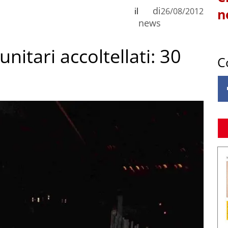
di
il
26/08/2012
n
news
itari accoltellati: 30
C