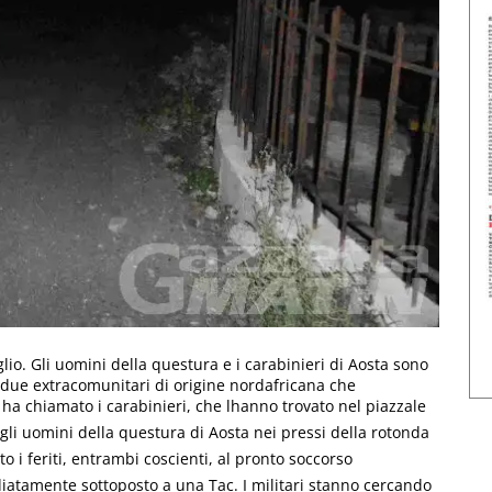
io. Gli uomini della questura e i carabinieri di Aosta sono
 due extracomunitari di origine nordafricana che
ha chiamato i carabinieri, che lhanno trovato nel piazzale
dagli uomini della questura di Aosta nei pressi della rotonda
to i feriti, entrambi coscienti, al pronto soccorso
ediatamente sottoposto a una Tac. I militari stanno cercando