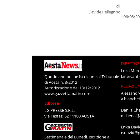
di
Davide Pellegrino
il 06/08/2
DIRETTOR
Luca Merc
l.mercant
Quotidiano online Iscrizione al Tribunale
di Aosta n. 8/2012
REDAZIO
Autorizzazione del 13/12/2012
Alessandr
www.gazzettamatin.com
a.bianche
Editore
Danila Ch
LG PRESSE S.R.L.
d.chenal@
via Festaz, 52 11100 AOSTA
Erika Davi
e.david@g
Settimanale del Lunedì. Iscrizione al