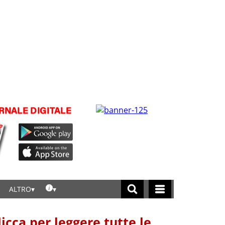
ALTRO
licca per leggere tutte le