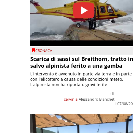
CRONACA
Scarica di sassi sul Breithorn, tratto i
salvo alpinista ferito a una gamba
L'intervento è avvenuto in parte via terra e in parte
con l'elicottero a causa delle condizioni meteo.
L'alpinista non ha riportato gravi ferite
di
cervinia
Alessandro Bianchet
il 07/08/2