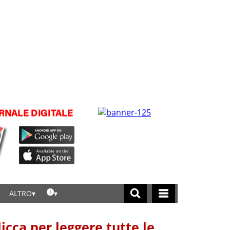
ALTRO
licca per leggere tutte le