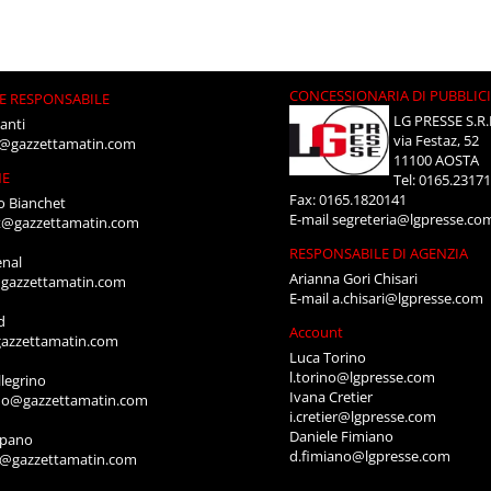
CONCESSIONARIA DI PUBBLIC
E RESPONSABILE
LG PRESSE S.R.
anti
via Festaz, 52
i@gazzettamatin.com
11100 AOSTA
NE
Tel: 0165.2317
Fax: 0165.1820141
o Bianchet
E-mail
segreteria@lgpresse.co
t@gazzettamatin.com
RESPONSABILE DI AGENZIA
enal
Arianna Gori Chisari
gazzettamatin.com
E-mail
a.chisari@lgpresse.com
d
Account
azzettamatin.com
Luca Torino
l.torino@lgpresse.com
legrino
Ivana Cretier
ino@gazzettamatin.com
i.cretier@lgpresse.com
Daniele Fimiano
mpano
d.fimiano@lgpresse.com
o@gazzettamatin.com