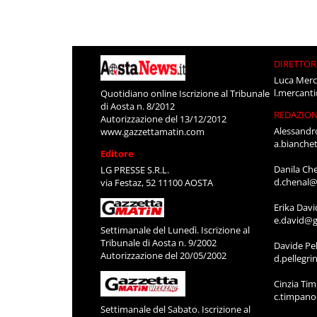
DIRETTOR
Luca Merc
l.mercant
Quotidiano online Iscrizione al Tribunale
di Aosta n. 8/2012
REDAZIO
Autorizzazione del 13/12/2012
Alessandr
www.gazzettamatin.com
a.bianche
Editore
Danila Ch
LG PRESSE S.R.L.
d.chenal@
via Festaz, 52 11100 AOSTA
Erika Davi
e.david@g
Settimanale del Lunedì. Iscrizione al
Tribunale di Aosta n. 9/2002
Davide Pel
Autorizzazione del 20/05/2002
d.pellegr
Cinzia Ti
c.timpan
Settimanale del Sabato. Iscrizione al