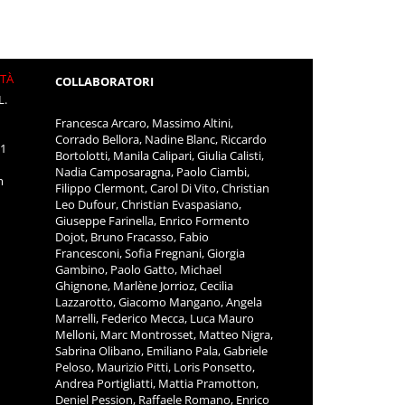
ITÀ
COLLABORATORI
L.
Francesca Arcaro, Massimo Altini,
Corrado Bellora, Nadine Blanc, Riccardo
11
Bortolotti, Manila Calipari, Giulia Calisti,
Nadia Camposaragna, Paolo Ciambi,
m
Filippo Clermont, Carol Di Vito, Christian
Leo Dufour, Christian Evaspasiano,
Giuseppe Farinella, Enrico Formento
Dojot, Bruno Fracasso, Fabio
Francesconi, Sofia Fregnani, Giorgia
Gambino, Paolo Gatto, Michael
Ghignone, Marlène Jorrioz, Cecilia
Lazzarotto, Giacomo Mangano, Angela
Marrelli, Federico Mecca, Luca Mauro
Melloni, Marc Montrosset, Matteo Nigra,
Sabrina Olibano, Emiliano Pala, Gabriele
Peloso, Maurizio Pitti, Loris Ponsetto,
Andrea Portigliatti, Mattia Pramotton,
Deniel Pession, Raffaele Romano, Enrico