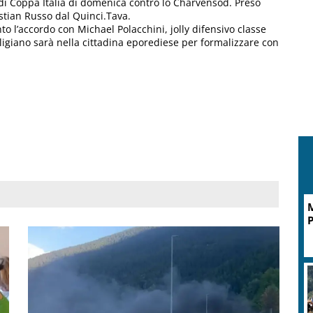
y di Coppa Italia di domenica contro lo Charvensod. Preso
stian Russo dal Quinci.Tava.
o l’accordo con Michael Polacchini, jolly difensivo classe
alligiano sarà nella cittadina eporediese per formalizzare con
P
l
R
c