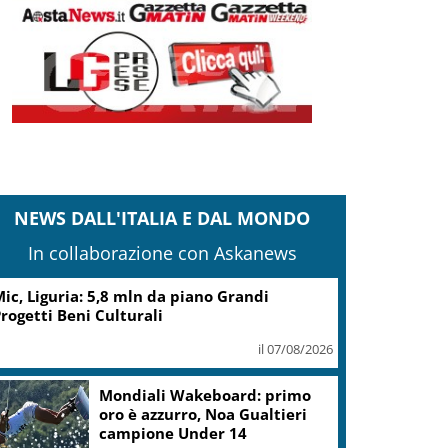
NEWS DALL'ITALIA E DAL MONDO
In collaborazione con Askanews
rovince, Braidotti (Pd): per Friuli continua
a presa in giro
il 07/08/2026
.Fvg, Lenarduzzi (Pd): svolta immediata
ontro declino