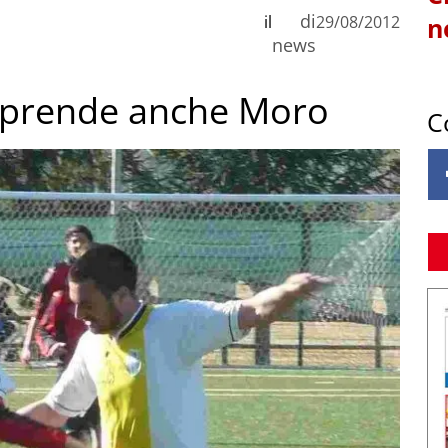
di
il
29/08/2012
n
news
d prende anche Moro
C