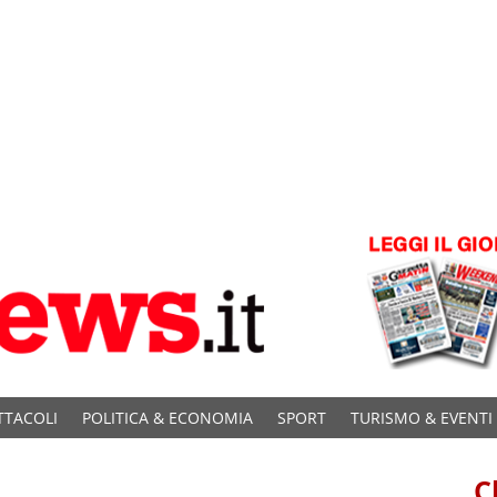
TTACOLI
POLITICA & ECONOMIA
SPORT
TURISMO & EVENTI
C