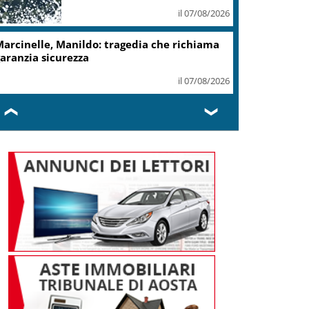
il 07/08/2026
cciaierie Valbruna, Bitonci: trovato punto
i equilibrio
il 07/08/2026
❮
❯