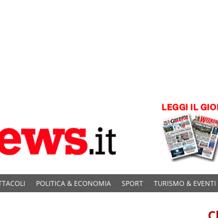
TTACOLI
POLITICA & ECONOMIA
SPORT
TURISMO & EVENTI
C