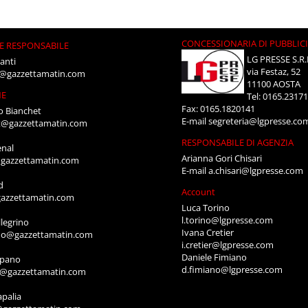
CONCESSIONARIA DI PUBBLIC
E RESPONSABILE
LG PRESSE S.R.
anti
via Festaz, 52
i@gazzettamatin.com
11100 AOSTA
NE
Tel: 0165.2317
Fax: 0165.1820141
o Bianchet
E-mail
segreteria@lgpresse.co
t@gazzettamatin.com
RESPONSABILE DI AGENZIA
enal
Arianna Gori Chisari
gazzettamatin.com
E-mail
a.chisari@lgpresse.com
d
Account
azzettamatin.com
Luca Torino
l.torino@lgpresse.com
legrino
Ivana Cretier
ino@gazzettamatin.com
i.cretier@lgpresse.com
Daniele Fimiano
mpano
d.fimiano@lgpresse.com
o@gazzettamatin.com
apalia