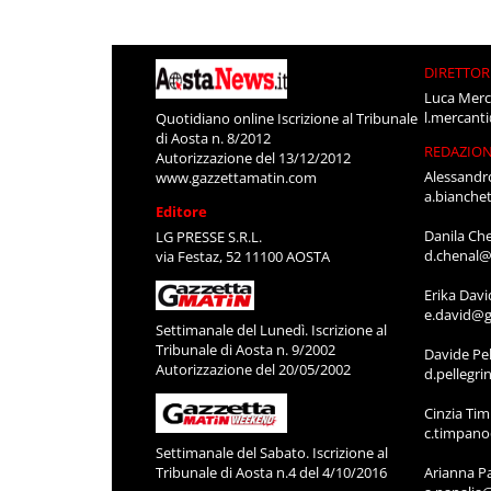
DIRETTOR
Luca Merc
l.mercant
Quotidiano online Iscrizione al Tribunale
di Aosta n. 8/2012
REDAZIO
Autorizzazione del 13/12/2012
Alessandr
www.gazzettamatin.com
a.bianche
Editore
Danila Ch
LG PRESSE S.R.L.
d.chenal@
via Festaz, 52 11100 AOSTA
Erika Davi
e.david@g
Settimanale del Lunedì. Iscrizione al
Tribunale di Aosta n. 9/2002
Davide Pel
Autorizzazione del 20/05/2002
d.pellegr
Cinzia Ti
c.timpan
Settimanale del Sabato. Iscrizione al
Tribunale di Aosta n.4 del 4/10/2016
Arianna P