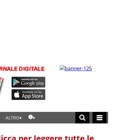
ALTRO
licca per leggere tutte le