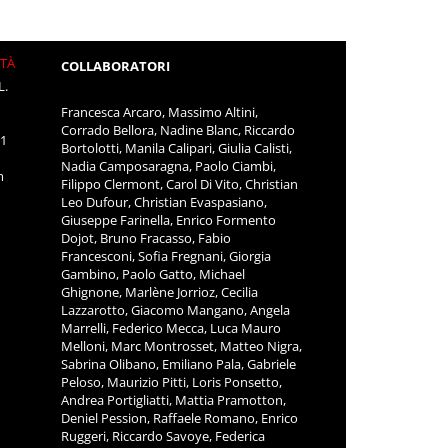
ITÀ
COLLABORATORI
L.
Francesca Arcaro, Massimo Altini,
Corrado Bellora, Nadine Blanc, Riccardo
11
Bortolotti, Manila Calipari, Giulia Calisti,
Nadia Camposaragna, Paolo Ciambi,
m
Filippo Clermont, Carol Di Vito, Christian
Leo Dufour, Christian Evaspasiano,
Giuseppe Farinella, Enrico Formento
Dojot, Bruno Fracasso, Fabio
Francesconi, Sofia Fregnani, Giorgia
Gambino, Paolo Gatto, Michael
Ghignone, Marlène Jorrioz, Cecilia
Lazzarotto, Giacomo Mangano, Angela
Marrelli, Federico Mecca, Luca Mauro
Melloni, Marc Montrosset, Matteo Nigra,
Sabrina Olibano, Emiliano Pala, Gabriele
Peloso, Maurizio Pitti, Loris Ponsetto,
Andrea Portigliatti, Mattia Pramotton,
Deniel Pession, Raffaele Romano, Enrico
Ruggeri, Riccardo Savoye, Federica