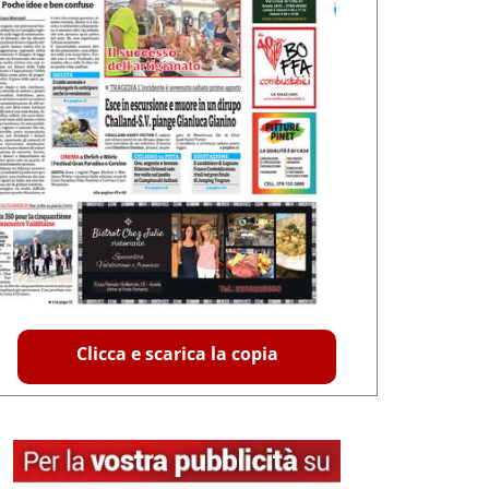
Clicca e scarica la copia