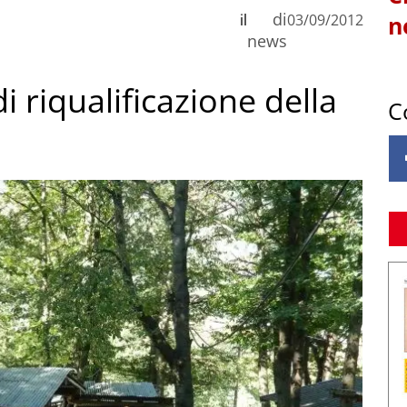
di
il
03/09/2012
n
news
di riqualificazione della
C