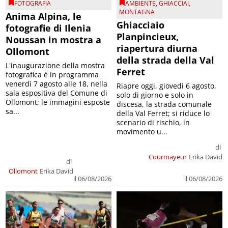
FOTOGRAFIA
AMBIENTE
,
GHIACCIAI
,
MONTAGNA
Anima Alpina, le
Ghiacciaio
fotografie di Ilenia
Planpincieux,
Noussan in mostra a
riapertura diurna
Ollomont
della strada della Val
L'inaugurazione della mostra
Ferret
fotografica è in programma
venerdì 7 agosto alle 18, nella
Riapre oggi, giovedì 6 agosto,
sala espositiva del Comune di
solo di giorno e solo in
Ollomont; le immagini esposte
discesa, la strada comunale
sa...
della Val Ferret; si riduce lo
scenario di rischio, in
movimento u...
di
Courmayeur
Erika David
di
Ollomont
Erika David
il 06/08/2026
il 06/08/2026