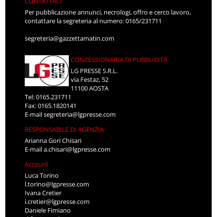
CONTATTACI
Per pubblicazione annunci, necrologi, offro e cerco lavoro,
contattare la segreteria al numero: 0165/231711
segreteria@gazzettamatin.com
CONCESSIONARIA DI PUBBLICITÀ
LG PRESSE S.R.L.
via Festaz, 52
11100 AOSTA
Tel: 0165.231711
Fax: 0165.1820141
E-mail
segreteria@lgpresse.com
RESPONSABILE DI AGENZIA
Arianna Gori Chisari
E-mail
a.chisari@lgpresse.com
Account
Luca Torino
l.torino@lgpresse.com
Ivana Cretier
i.cretier@lgpresse.com
Daniele Fimiano