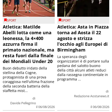
SPORT
SPORT
Atletica: Matilde
Atletica: Asta in Piazza
Abelli lotta come una
torna ad Aosta il 22
leonessa, la 4×400
agosto e strizza
azzurra firma il
l’occhio agli Europei di
primato nazionale, ma
Birmingham
resta fuori dalla finale
La speranza degli
dei Mondiali Under 20
organizzatori è di portare sulla
pedana del salotto buono
Buon debutto iridato della
della città alcuni atleti reduci
stellina della Cogne,
dalla rassegna continentale in
protagonista di una prova
programma ...
coraggiosa nell'ultima frazione
della seconda batteria della
staffetta mist...
di
Redazione Aostanews.it
di
Davide Pellegrino
il 06/08/2026
il 06/08/2026