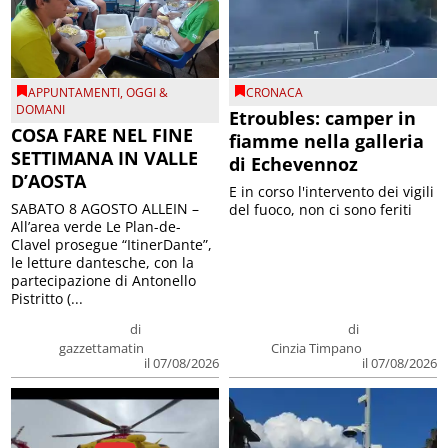
APPUNTAMENTI
,
OGGI &
CRONACA
DOMANI
Etroubles: camper in
COSA FARE NEL FINE
fiamme nella galleria
SETTIMANA IN VALLE
di Echevennoz
D’AOSTA
E in corso l'intervento dei vigili
SABATO 8 AGOSTO ALLEIN –
del fuoco, non ci sono feriti
All’area verde Le Plan-de-
Clavel prosegue “ItinerDante”,
le letture dantesche, con la
partecipazione di Antonello
Pistritto (...
di
di
gazzettamatin
Cinzia Timpano
il 07/08/2026
il 07/08/2026