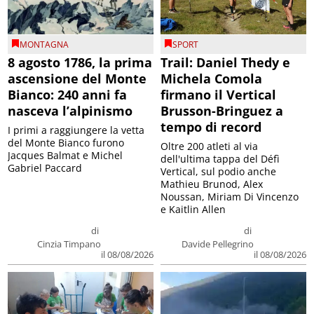
MONTAGNA
SPORT
8 agosto 1786, la prima
Trail: Daniel Thedy e
ascensione del Monte
Michela Comola
Bianco: 240 anni fa
firmano il Vertical
nasceva l’alpinismo
Brusson-Bringuez a
tempo di record
I primi a raggiungere la vetta
del Monte Bianco furono
Oltre 200 atleti al via
Jacques Balmat e Michel
dell'ultima tappa del Défì
Gabriel Paccard
Vertical, sul podio anche
Mathieu Brunod, Alex
Noussan, Miriam Di Vincenzo
e Kaitlin Allen
di
di
Cinzia Timpano
Davide Pellegrino
il 08/08/2026
il 08/08/2026