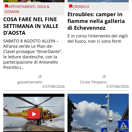
APPUNTAMENTI
,
OGGI &
CRONACA
DOMANI
Etroubles: camper in
COSA FARE NEL FINE
fiamme nella galleria
SETTIMANA IN VALLE
di Echevennoz
D’AOSTA
E in corso l'intervento dei vigili
SABATO 8 AGOSTO ALLEIN –
del fuoco, non ci sono feriti
All’area verde Le Plan-de-
Clavel prosegue “ItinerDante”,
le letture dantesche, con la
partecipazione di Antonello
Pistritto (...
di
di
gazzettamatin
Cinzia Timpano
il 07/08/2026
il 07/08/2026