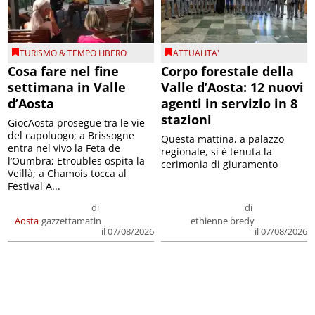
TURISMO & TEMPO LIBERO
ATTUALITA'
Cosa fare nel fine
Corpo forestale della
settimana in Valle
Valle d’Aosta: 12 nuovi
d’Aosta
agenti in servizio in 8
stazioni
GiocAosta prosegue tra le vie
del capoluogo; a Brissogne
Questa mattina, a palazzo
entra nel vivo la Feta de
regionale, si è tenuta la
l’Oumbra; Etroubles ospita la
cerimonia di giuramento
Veillà; a Chamois tocca al
Festival A...
di
di
Aosta
gazzettamatin
ethienne bredy
il 07/08/2026
il 07/08/2026