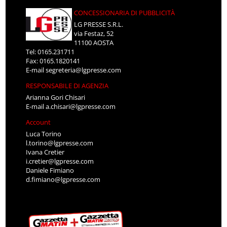
CONCESSIONARIA DI PUBBLICITÀ
LG PRESSE S.R.L.
via Festaz, 52
11100 AOSTA
Tel: 0165.231711
Fax: 0165.1820141
E-mail
segreteria@lgpresse.com
RESPONSABILE DI AGENZIA
Arianna Gori Chisari
E-mail
a.chisari@lgpresse.com
Account
Luca Torino
l.torino@lgpresse.com
Ivana Cretier
i.cretier@lgpresse.com
Daniele Fimiano
d.fimiano@lgpresse.com