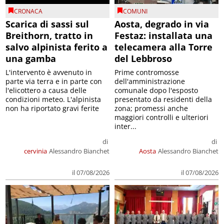
CRONACA
COMUNI
Scarica di sassi sul
Aosta, degrado in via
Breithorn, tratto in
Festaz: installata una
salvo alpinista ferito a
telecamera alla Torre
una gamba
del Lebbroso
L'intervento è avvenuto in
Prime contromosse
parte via terra e in parte con
dell'amministrazione
l'elicottero a causa delle
comunale dopo l'esposto
condizioni meteo. L'alpinista
presentato da residenti della
non ha riportato gravi ferite
zona; promessi anche
maggiori controlli e ulteriori
inter...
di
di
cervinia
Alessandro Bianchet
Aosta
Alessandro Bianchet
il 07/08/2026
il 07/08/2026