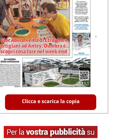
Clicca e scarica la copia