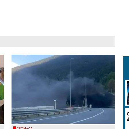
O
d
CRONACA