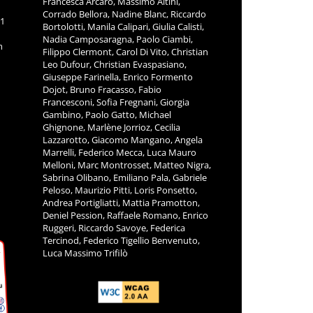
Francesca Arcaro, Massimo Altini,
Corrado Bellora, Nadine Blanc, Riccardo
11
Bortolotti, Manila Calipari, Giulia Calisti,
Nadia Camposaragna, Paolo Ciambi,
m
Filippo Clermont, Carol Di Vito, Christian
Leo Dufour, Christian Evaspasiano,
Giuseppe Farinella, Enrico Formento
Dojot, Bruno Fracasso, Fabio
Francesconi, Sofia Fregnani, Giorgia
Gambino, Paolo Gatto, Michael
Ghignone, Marlène Jorrioz, Cecilia
Lazzarotto, Giacomo Mangano, Angela
Marrelli, Federico Mecca, Luca Mauro
Melloni, Marc Montrosset, Matteo Nigra,
Sabrina Olibano, Emiliano Pala, Gabriele
Peloso, Maurizio Pitti, Loris Ponsetto,
Andrea Portigliatti, Mattia Pramotton,
Deniel Pession, Raffaele Romano, Enrico
Ruggeri, Riccardo Savoye, Federica
Tercinod, Federico Tigellio Benvenuto,
Luca Massimo Trifilò