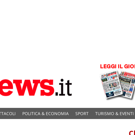
TTACOLI
POLITICA & ECONOMIA
SPORT
TURISMO & EVENTI
C