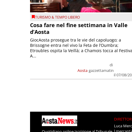
TURISMO & TEMPO LIBERO
Cosa fare nel fine settimana in Valle
d’Aosta
GiocAosta prosegue tra le vie del capoluogo; a
Brissogne entra nel vivo la Feta de l’Oumbra;
Etroubles ospita la Veillà; a Chamois tocca al Festiva
A...
di
Aosta
gazzettamatin
il 07/08/2
DIRETTOR
Luca Merc
l.mercant
Quotidiano online Iscrizione al Tribunale