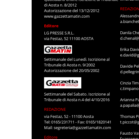
di Aosta n. 8/2012
REDAZIO
Autorizzazione del 13/12/2012
Alessandr
www.gazzettamatin.com
a.bianche
Editore
Danila Ch
LG PRESSE S.R.L.
d.chenal@
via Festaz, 52 11100 AOSTA
Erika Davi
e.david@g
Settimanale del Lunedì. Iscrizione al
Tribunale di Aosta n. 9/2002
Davide Pel
Autorizzazione del 20/05/2002
d.pellegr
Cinzia Ti
c.timpan
Settimanale del Sabato. Iscrizione al
Tribunale di Aosta n.4 del 4/10/2016
Arianna P
a.papalia
REDAZIONE
via Festaz, 52 - 11100 Aosta
Thomas Pi
Tel: 0165/231711 - Fax: 0165/1820141
t.piccot@
Mail:
segreteria@gazzettamatin.com
Fausto Va
Editore
f.vassone