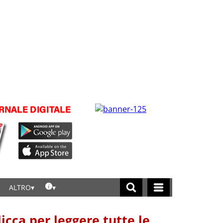
ALTRO
licca per leggere tutte le