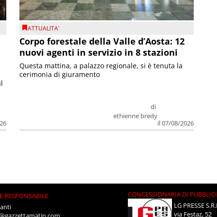
ATTUALITA'
Corpo forestale della Valle d’Aosta: 12
nuovi agenti in servizio in 8 stazioni
Questa mattina, a palazzo regionale, si è tenuta la
cerimonia di giuramento
l
di
ethienne bredy
026
il 07/08/2026
CONCESSIONARIA DI PUBBLIC
E RESPONSABILE
LG PRESSE S.R.
anti
via Festaz, 52
i@gazzettamatin.com