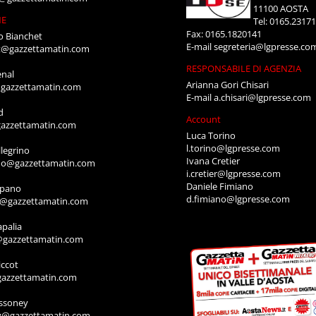
11100 AOSTA
NE
Tel: 0165.2317
Fax: 0165.1820141
o Bianchet
E-mail
segreteria@lgpresse.co
t@gazzettamatin.com
RESPONSABILE DI AGENZIA
enal
Arianna Gori Chisari
gazzettamatin.com
E-mail
a.chisari@lgpresse.com
d
Account
azzettamatin.com
Luca Torino
l.torino@lgpresse.com
legrino
Ivana Cretier
ino@gazzettamatin.com
i.cretier@lgpresse.com
Daniele Fimiano
mpano
d.fimiano@lgpresse.com
o@gazzettamatin.com
apalia
@gazzettamatin.com
ccot
gazzettamatin.com
ssoney
y@gazzettamatin.com