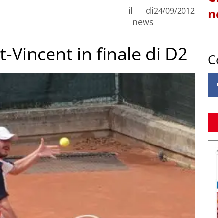
di
il
24/09/2012
n
news
t-Vincent in finale di D2
C