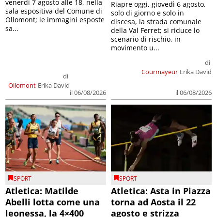
venerdì 7 agosto alle 18, nella
Riapre oggi, giovedì 6 agosto,
sala espositiva del Comune di
solo di giorno e solo in
Ollomont; le immagini esposte
discesa, la strada comunale
sa...
della Val Ferret; si riduce lo
scenario di rischio, in
movimento u...
di
Courmayeur
Erika David
di
Ollomont
Erika David
il 06/08/2026
il 06/08/2026
SPORT
SPORT
Atletica: Matilde
Atletica: Asta in Piazza
Abelli lotta come una
torna ad Aosta il 22
leonessa, la 4×400
agosto e strizza