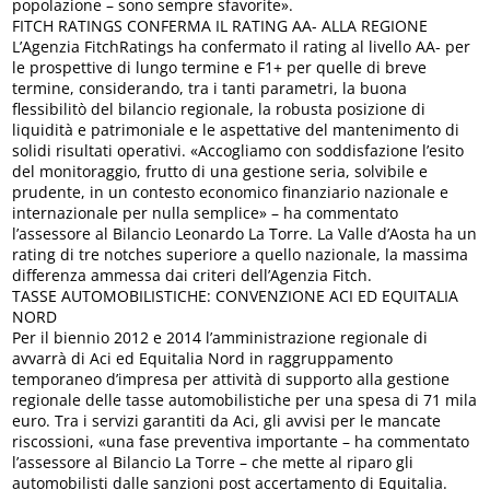
popolazione – sono sempre sfavorite».
FITCH RATINGS CONFERMA IL RATING AA- ALLA REGIONE
L’Agenzia FitchRatings ha confermato il rating al livello AA- per
le prospettive di lungo termine e F1+ per quelle di breve
termine, considerando, tra i tanti parametri, la buona
flessibilitò del bilancio regionale, la robusta posizione di
liquidità e patrimoniale e le aspettative del mantenimento di
solidi risultati operativi. «Accogliamo con soddisfazione l’esito
del monitoraggio, frutto di una gestione seria, solvibile e
prudente, in un contesto economico finanziario nazionale e
internazionale per nulla semplice» – ha commentato
l’assessore al Bilancio Leonardo La Torre. La Valle d’Aosta ha un
rating di tre notches superiore a quello nazionale, la massima
differenza ammessa dai criteri dell’Agenzia Fitch.
TASSE AUTOMOBILISTICHE: CONVENZIONE ACI ED EQUITALIA
NORD
Per il biennio 2012 e 2014 l’amministrazione regionale di
avvarrà di Aci ed Equitalia Nord in raggruppamento
temporaneo d’impresa per attività di supporto alla gestione
regionale delle tasse automobilistiche per una spesa di 71 mila
euro. Tra i servizi garantiti da Aci, gli avvisi per le mancate
riscossioni, «una fase preventiva importante – ha commentato
l’assessore al Bilancio La Torre – che mette al riparo gli
automobilisti dalle sanzioni post accertamento di Equitalia.