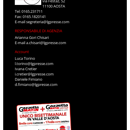
via Festaz, 52
11100 AOSTA
Tel: 0165.231711
Fax: 0165.1820141
E-mail
segreteria@lgpresse.com
RESPONSABILE DI AGENZIA
Arianna Gori Chisari
E-mail
a.chisari@lgpresse.com
Account
Luca Torino
l.torino@lgpresse.com
Ivana Cretier
i.cretier@lgpresse.com
Daniele Fimiano
d.fimiano@lgpresse.com