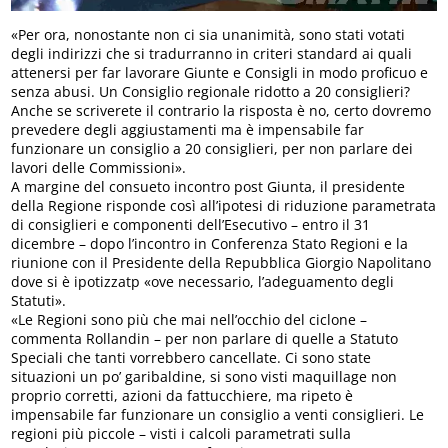
«Per ora, nonostante non ci sia unanimità, sono stati votati
degli indirizzi che si tradurranno in criteri standard ai quali
attenersi per far lavorare Giunte e Consigli in modo proficuo e
senza abusi. Un Consiglio regionale ridotto a 20 consiglieri?
Anche se scriverete il contrario la risposta è no, certo dovremo
prevedere degli aggiustamenti ma è impensabile far
funzionare un consiglio a 20 consiglieri, per non parlare dei
lavori delle Commissioni».
A margine del consueto incontro post Giunta, il presidente
della Regione risponde così all’ipotesi di riduzione parametrata
di consiglieri e componenti dell’Esecutivo – entro il 31
dicembre – dopo l’incontro in Conferenza Stato Regioni e la
riunione con il Presidente della Repubblica Giorgio Napolitano
dove si è ipotizzatp «ove necessario, l’adeguamento degli
Statuti».
«Le Regioni sono più che mai nell’occhio del ciclone –
commenta Rollandin – per non parlare di quelle a Statuto
Speciali che tanti vorrebbero cancellate. Ci sono state
situazioni un po’ garibaldine, si sono visti maquillage non
proprio corretti, azioni da fattucchiere, ma ripeto è
impensabile far funzionare un consiglio a venti consiglieri. Le
regioni più piccole – visti i calcoli parametrati sulla