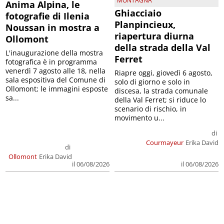
MONTAGNA
Anima Alpina, le
Ghiacciaio
fotografie di Ilenia
Planpincieux,
Noussan in mostra a
riapertura diurna
Ollomont
della strada della Val
L'inaugurazione della mostra
Ferret
fotografica è in programma
venerdì 7 agosto alle 18, nella
Riapre oggi, giovedì 6 agosto,
sala espositiva del Comune di
solo di giorno e solo in
Ollomont; le immagini esposte
discesa, la strada comunale
sa...
della Val Ferret; si riduce lo
scenario di rischio, in
movimento u...
di
Courmayeur
Erika David
di
Ollomont
Erika David
il 06/08/2026
il 06/08/2026