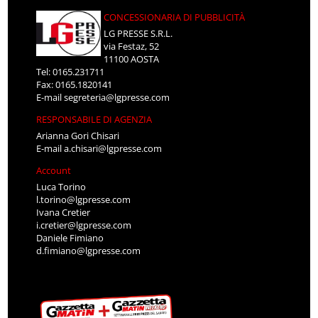
CONCESSIONARIA DI PUBBLICITÀ
LG PRESSE S.R.L.
via Festaz, 52
11100 AOSTA
Tel: 0165.231711
Fax: 0165.1820141
E-mail
segreteria@lgpresse.com
RESPONSABILE DI AGENZIA
Arianna Gori Chisari
E-mail
a.chisari@lgpresse.com
Account
Luca Torino
l.torino@lgpresse.com
Ivana Cretier
i.cretier@lgpresse.com
Daniele Fimiano
d.fimiano@lgpresse.com