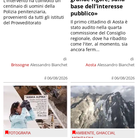
L'intervento ha coinvolto un
base dell’interesse
centinaio di uomini della
Polizia penitenziaria,
pubblico»
provenienti da tutti gli istituti
Il primo cittadino di Aosta è
del Provveditorato
stato audito nella quarta
commissione del Consiglio
regionale, dove ha ribadito
come l'iter, al momento, sia
ancora ferm...
di
di
Brissogne
Alessandro Bianchet
Aosta
Alessandro Bianchet
il 06/08/2026
il 06/08/2026
FOTOGRAFIA
AMBIENTE
,
GHIACCIAI
,