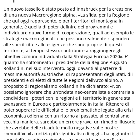
Un nuovo tassello è stato posto ad Innsbruck per la creazione
di una nuova Macroregione alpina. «La sfida, per la Regione
che qui oggi rappresento, e per i territori di montagna in
generale, è quella di poter definire dei programmi e
individuare nuove forme di cooperazione, quali ad esempio le
strategie macroregionali, che possano realmente rispondere
alle specificità e alle esigenze che sono proprie di questi
territori e, al tempo stesso, contribuire a raggiungere gli
obiettivi comuni individuati dalla Strategia Europa 2020». E’
quanto ha sottolineato il presidente della Regione Augusto
Rollandin, nel suo intervento, oggi, davanti al parterre di
massime autorità austriache, di rappresentanti degli Stati, dii
presidenti e di eletti di tutte le Regioni dell’Arco alpino. A
proposito di regionalismo Rollandin ha dichiarato: «Non
possiamo ignorare che un’ondata neo-centralista e contraria a
condividere i poteri con le regioni e il territorio in genere sta
avanzando in Europa e particolarmente in Italia. Ritenere di
poter superare le difficoltà e le problematiche legate alla crisi
economica odierna con un ritorno al passato, al centralismo
vecchia maniera, sarebbe un errore grave, un rimedio illusorio
che avrebbe delle ricadute molto negative sulle nostre
comunità». «La notizia più significativa di oggi – ha aggiunto il
capo dell’esecutivo regionale – è che esiste ora uno Stato