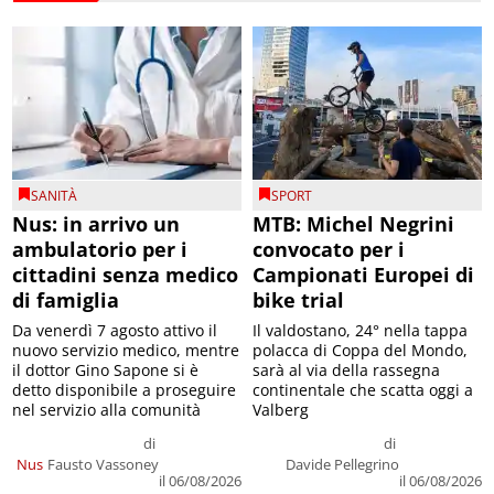
SANITÀ
SPORT
Nus: in arrivo un
MTB: Michel Negrini
ambulatorio per i
convocato per i
cittadini senza medico
Campionati Europei di
di famiglia
bike trial
Da venerdì 7 agosto attivo il
Il valdostano, 24° nella tappa
nuovo servizio medico, mentre
polacca di Coppa del Mondo,
il dottor Gino Sapone si è
sarà al via della rassegna
detto disponibile a proseguire
continentale che scatta oggi a
nel servizio alla comunità
Valberg
di
di
Nus
Fausto Vassoney
Davide Pellegrino
il 06/08/2026
il 06/08/2026