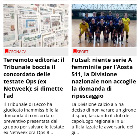
CRONACA
SPORT
Terremoto editoria: il
Futsal: niente serie A
Tribunale boccia il
femminile per l’Aosta
concordato delle
511, la Divisione
testate Ops (ex
nazionale non accoglie
Netweek); si dimette
la domanda di
l’ad
ripescaggio
Il Tribunale di Lecco ha
La Divisione calcio a 5 ha
giudicato inammissibile la
deciso di non varare un girone
domanda di concordato
dispari, lasciando il club del
preventivo presentata dal
capoluogo regionale in B;
gruppo per salvare le testate
ufficializzate le avversarie dei
ex Netweek ora Ops R...
gi...