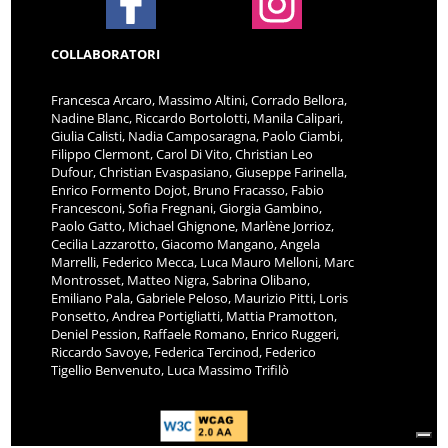
COLLABORATORI
Francesca Arcaro, Massimo Altini, Corrado Bellora,
Nadine Blanc, Riccardo Bortolotti, Manila Calipari,
Giulia Calisti, Nadia Camposaragna, Paolo Ciambi,
Filippo Clermont, Carol Di Vito, Christian Leo
Dufour, Christian Evaspasiano, Giuseppe Farinella,
Enrico Formento Dojot, Bruno Fracasso, Fabio
Francesconi, Sofia Fregnani, Giorgia Gambino,
Paolo Gatto, Michael Ghignone, Marlène Jorrioz,
Cecilia Lazzarotto, Giacomo Mangano, Angela
Marrelli, Federico Mecca, Luca Mauro Melloni, Marc
Montrosset, Matteo Nigra, Sabrina Olibano,
Emiliano Pala, Gabriele Peloso, Maurizio Pitti, Loris
Ponsetto, Andrea Portigliatti, Mattia Pramotton,
Deniel Pession, Raffaele Romano, Enrico Ruggeri,
Riccardo Savoye, Federica Tercinod, Federico
Tigellio Benvenuto, Luca Massimo Trifilò