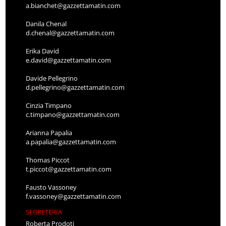
a.bianchet@gazzettamatin.com
Danila Chenal
d.chenal@gazzettamatin.com
Erika David
e.david@gazzettamatin.com
Davide Pellegrino
d.pellegrino@gazzettamatin.com
Cinzia Timpano
c.timpano@gazzettamatin.com
Arianna Papalia
a.papalia@gazzettamatin.com
Thomas Piccot
t.piccot@gazzettamatin.com
Fausto Vassoney
f.vassoney@gazzettamatin.com
SEGRETERIA
Roberta Prodoti