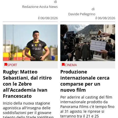
di
Redazione Aosta News
di
Davide Pellegrino
il 06/08/2026
il 06/08/2026
SPORT
CINEMA
Rugby: Matteo
Produzione
Sebastiani, dal ritiro
internazionale cerca
con le Zebre
comparse per un
all’Accademia Ivan
nuovo film
Francescato
Per aderire al casting del film
internazionale prodotto da
Inizio della nuova stagione
Panorama Films c'è tempo fino
agonistica all'insegna delle
al 31 agosto; le riprese si
soddisfazioni per il giovane
terranno tra il 21 e 25
talento dello Stade Valdôtain