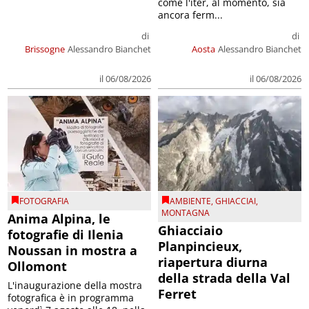
come l'iter, al momento, sia
ancora ferm...
di
di
Brissogne
Alessandro Bianchet
Aosta
Alessandro Bianchet
il 06/08/2026
il 06/08/2026
FOTOGRAFIA
AMBIENTE
,
GHIACCIAI
,
MONTAGNA
Anima Alpina, le
Ghiacciaio
fotografie di Ilenia
Planpincieux,
Noussan in mostra a
riapertura diurna
Ollomont
della strada della Val
L'inaugurazione della mostra
Ferret
fotografica è in programma