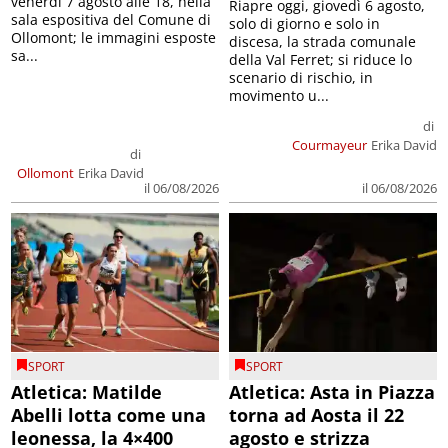
venerdì 7 agosto alle 18, nella
Riapre oggi, giovedì 6 agosto,
sala espositiva del Comune di
solo di giorno e solo in
Ollomont; le immagini esposte
discesa, la strada comunale
sa...
della Val Ferret; si riduce lo
scenario di rischio, in
movimento u...
di
Courmayeur
Erika David
di
Ollomont
Erika David
il 06/08/2026
il 06/08/2026
SPORT
SPORT
Atletica: Matilde
Atletica: Asta in Piazza
Abelli lotta come una
torna ad Aosta il 22
leonessa, la 4×400
agosto e strizza