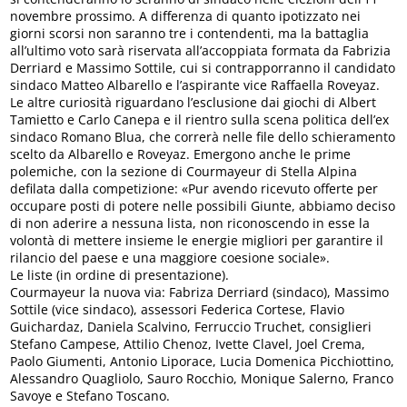
novembre prossimo. A differenza di quanto ipotizzato nei
giorni scorsi non saranno tre i contendenti, ma la battaglia
all’ultimo voto sarà riservata all’accoppiata formata da Fabrizia
Derriard e Massimo Sottile, cui si contrapporranno il candidato
sindaco Matteo Albarello e l’aspirante vice Raffaella Roveyaz.
Le altre curiosità riguardano l’esclusione dai giochi di Albert
Tamietto e Carlo Canepa e il rientro sulla scena politica dell’ex
sindaco Romano Blua, che correrà nelle file dello schieramento
scelto da Albarello e Roveyaz. Emergono anche le prime
polemiche, con la sezione di Courmayeur di Stella Alpina
defilata dalla competizione: «Pur avendo ricevuto offerte per
occupare posti di potere nelle possibili Giunte, abbiamo deciso
di non aderire a nessuna lista, non riconoscendo in esse la
volontà di mettere insieme le energie migliori per garantire il
rilancio del paese e una maggiore coesione sociale».
Le liste (in ordine di presentazione).
Courmayeur la nuova via: Fabriza Derriard (sindaco), Massimo
Sottile (vice sindaco), assessori Federica Cortese, Flavio
Guichardaz, Daniela Scalvino, Ferruccio Truchet, consiglieri
Stefano Campese, Attilio Chenoz, Ivette Clavel, Joel Crema,
Paolo Giumenti, Antonio Liporace, Lucia Domenica Picchiottino,
Alessandro Quagliolo, Sauro Rocchio, Monique Salerno, Franco
Savoye e Stefano Toscano.