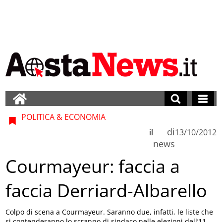
POLITICA & ECONOMIA
di
il
13/10/2012
news
Courmayeur: faccia a
faccia Derriard-Albarello
Colpo di scena a Courmayeur. Saranno due, infatti, le liste che
si contenderanno lo scranno di sindaco nelle elezioni dell’11