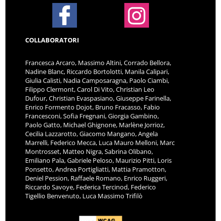
COLLABORATORI
Francesca Arcaro, Massimo Altini, Corrado Bellora,
Nadine Blanc, Riccardo Bortolotti, Manila Calipari,
Giulia Calisti, Nadia Camposaragna, Paolo Ciambi,
Filippo Clermont, Carol Di Vito, Christian Leo
Dufour, Christian Evaspasiano, Giuseppe Farinella,
Enrico Formento Dojot, Bruno Fracasso, Fabio
Francesconi, Sofia Fregnani, Giorgia Gambino,
Paolo Gatto, Michael Ghignone, Marlène Jorrioz,
Cecilia Lazzarotto, Giacomo Mangano, Angela
Marrelli, Federico Mecca, Luca Mauro Melloni, Marc
Montrosset, Matteo Nigra, Sabrina Olibano,
Emiliano Pala, Gabriele Peloso, Maurizio Pitti, Loris
Ponsetto, Andrea Portigliatti, Mattia Pramotton,
Deniel Pession, Raffaele Romano, Enrico Ruggeri,
Riccardo Savoye, Federica Tercinod, Federico
Tigellio Benvenuto, Luca Massimo Trifilò