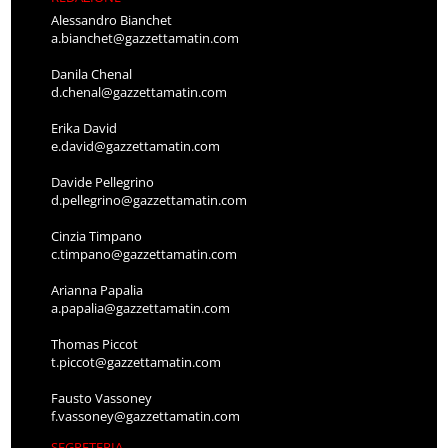
Alessandro Bianchet
a.bianchet@gazzettamatin.com
Danila Chenal
d.chenal@gazzettamatin.com
Erika David
e.david@gazzettamatin.com
Davide Pellegrino
d.pellegrino@gazzettamatin.com
Cinzia Timpano
c.timpano@gazzettamatin.com
Arianna Papalia
a.papalia@gazzettamatin.com
Thomas Piccot
t.piccot@gazzettamatin.com
Fausto Vassoney
f.vassoney@gazzettamatin.com
SEGRETERIA