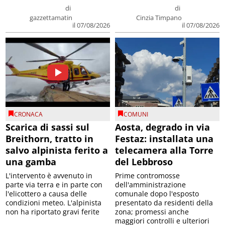
di
di
gazzettamatin
Cinzia Timpano
il 07/08/2026
il 07/08/2026
CRONACA
COMUNI
Scarica di sassi sul
Aosta, degrado in via
Breithorn, tratto in
Festaz: installata una
salvo alpinista ferito a
telecamera alla Torre
una gamba
del Lebbroso
L'intervento è avvenuto in
Prime contromosse
parte via terra e in parte con
dell'amministrazione
l'elicottero a causa delle
comunale dopo l'esposto
condizioni meteo. L'alpinista
presentato da residenti della
non ha riportato gravi ferite
zona; promessi anche
maggiori controlli e ulteriori