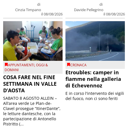
di
di
Cinzia Timpano
Davide Pellegrino
il 08/08/2026
il 08/08/2026
APPUNTAMENTI
,
OGGI &
CRONACA
DOMANI
Etroubles: camper in
COSA FARE NEL FINE
fiamme nella galleria
SETTIMANA IN VALLE
di Echevennoz
D’AOSTA
E in corso l'intervento dei vigili
SABATO 8 AGOSTO ALLEIN –
del fuoco, non ci sono feriti
All’area verde Le Plan-de-
Clavel prosegue “ItinerDante”,
le letture dantesche, con la
partecipazione di Antonello
Pistritto (...