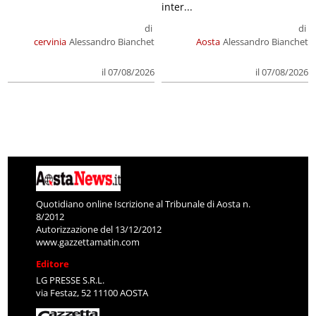
inter...
di
di
cervinia
Alessandro Bianchet
Aosta
Alessandro Bianchet
il 07/08/2026
il 07/08/2026
Quotidiano online Iscrizione al Tribunale di Aosta n.
8/2012
Autorizzazione del 13/12/2012
www.gazzettamatin.com
Editore
LG PRESSE S.R.L.
via Festaz, 52 11100 AOSTA