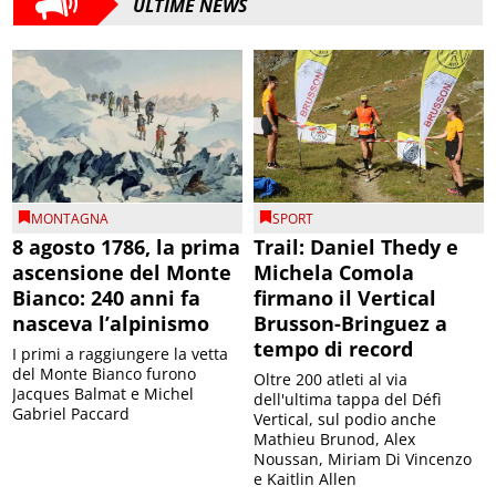
ULTIME NEWS
MONTAGNA
SPORT
8 agosto 1786, la prima
Trail: Daniel Thedy e
ascensione del Monte
Michela Comola
Bianco: 240 anni fa
firmano il Vertical
nasceva l’alpinismo
Brusson-Bringuez a
tempo di record
I primi a raggiungere la vetta
del Monte Bianco furono
Oltre 200 atleti al via
Jacques Balmat e Michel
dell'ultima tappa del Défì
Gabriel Paccard
Vertical, sul podio anche
Mathieu Brunod, Alex
Noussan, Miriam Di Vincenzo
e Kaitlin Allen