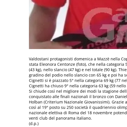
Valdostani protagonisti domenica a Mazzè nella Copp
stata Eleonora Centonze (foto), che nella categoria 
(43 kg), nello slancio (47 kg) e nel totale (90 kg). Th
gradino del podio nello slancio con 65 kg e poi ha so
Cignetti si è piazzato 5° nella categoria 69 kg (77 ne
Cignetti ha chiuso 9° nella categoria 63 kg (59 nello 
Si chiude così nel migliore dei modi la stagione de
conquistato alle finali nazionali il bronzo con Danie
Holban (Criterium Nazionale Giovanissimi). Grazie a t
così al 19° posto su 250 società il quadriennio olim
nazionale elettiva di Roma del 18 novembre potendo 
venti club del panorama italiano.
(d.p.)