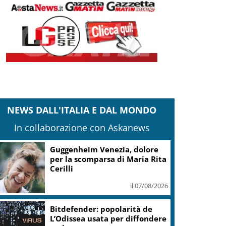
NEWS DALL'ITALIA E DAL MONDO
In collaborazione con Askanews
Covid, ‘Conte-day’ in
commissione: “non sono un
eroe ma un uomo corretto,
non troverete nulla”
il 06/08/2026
Guccini, Meloni: l’ho amato e