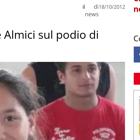
di
il
18/10/2012
n
news
 Almici sul podio di
C