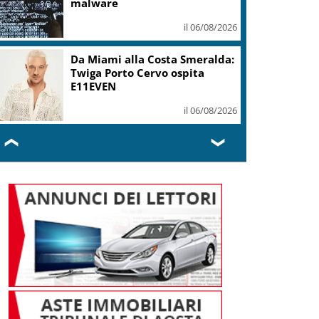
mi ha formato, continuerò a
cantarlo
il 06/08/2026
Sogin: in 2025 utile balza oltre
2,5 mln, decommissioning al
47,7%
il 06/08/2026
❮
❯