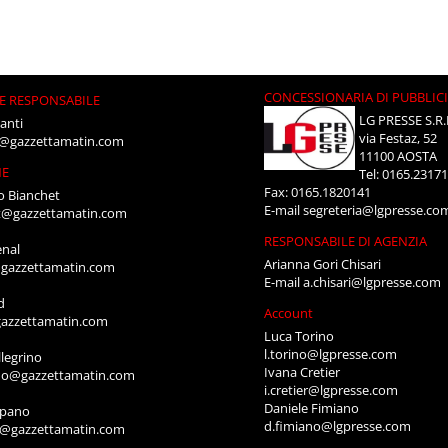
CONCESSIONARIA DI PUBBLIC
E RESPONSABILE
LG PRESSE S.R.
anti
via Festaz, 52
i@gazzettamatin.com
11100 AOSTA
NE
Tel: 0165.2317
Fax: 0165.1820141
o Bianchet
E-mail
segreteria@lgpresse.co
t@gazzettamatin.com
RESPONSABILE DI AGENZIA
enal
Arianna Gori Chisari
gazzettamatin.com
E-mail
a.chisari@lgpresse.com
d
Account
azzettamatin.com
Luca Torino
l.torino@lgpresse.com
legrino
Ivana Cretier
ino@gazzettamatin.com
i.cretier@lgpresse.com
Daniele Fimiano
mpano
d.fimiano@lgpresse.com
o@gazzettamatin.com