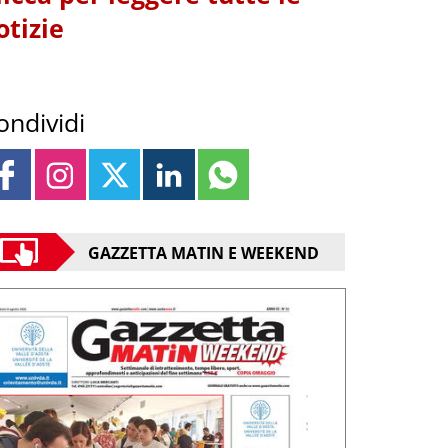
otizie
ondividi
GAZZETTA MATIN E WEEKEND