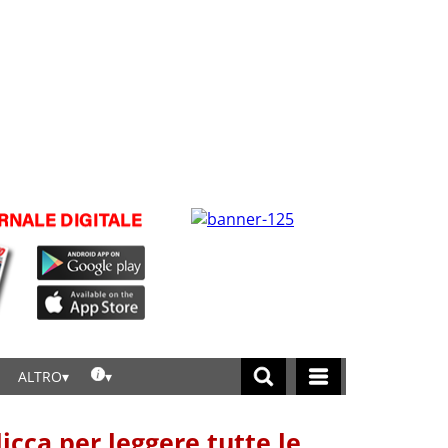
ALTRO
licca per leggere tutte le