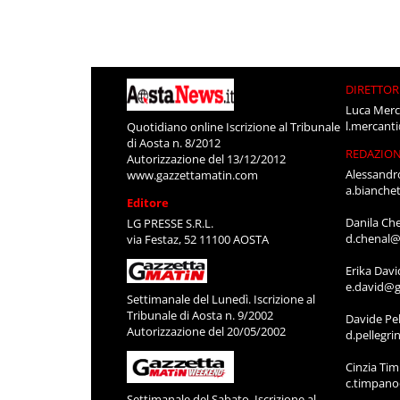
DIRETTOR
Luca Merc
l.mercant
Quotidiano online Iscrizione al Tribunale
di Aosta n. 8/2012
REDAZIO
Autorizzazione del 13/12/2012
Alessandr
www.gazzettamatin.com
a.bianche
Editore
Danila Ch
LG PRESSE S.R.L.
d.chenal@
via Festaz, 52 11100 AOSTA
Erika Davi
e.david@g
Settimanale del Lunedì. Iscrizione al
Tribunale di Aosta n. 9/2002
Davide Pel
Autorizzazione del 20/05/2002
d.pellegr
Cinzia Ti
c.timpan
Settimanale del Sabato. Iscrizione al