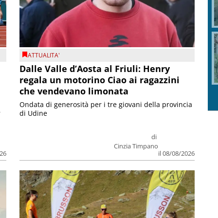
ATTUALITA'
Dalle Valle d’Aosta al Friuli: Henry
regala un motorino Ciao ai ragazzini
che vendevano limonata
Ondata di generosità per i tre giovani della provincia
r
di Udine
di
Cinzia Timpano
026
il 08/08/2026