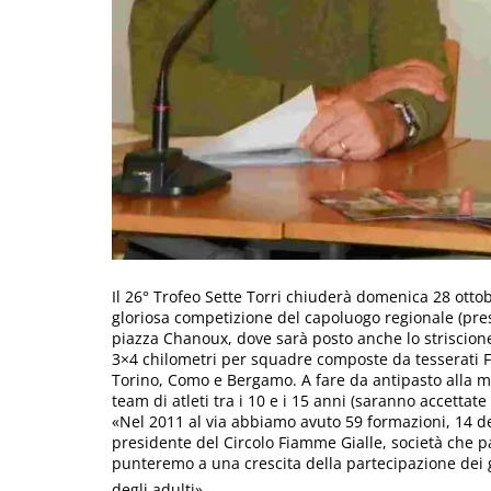
Il 26° Trofeo Sette Torri chiuderà domenica 28 otto
gloriosa competizione del capoluogo regionale (pres
piazza Chanoux, dove sarà posto anche lo striscione 
3×4 chilometri per squadre composte da tesserati Fi
Torino, Como e Bergamo. A fare da antipasto alla ma
team di atleti tra i 10 e i 15 anni (saranno accettat
«Nel 2011 al via abbiamo avuto 59 formazioni, 14 d
presidente del Circolo Fiamme Gialle, società che p
punteremo a una crescita della partecipazione dei gi
degli adulti».