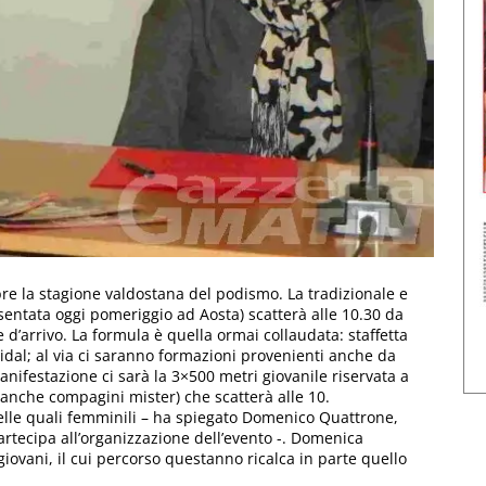
bre la stagione valdostana del podismo. La tradizionale e
entata oggi pomeriggio ad Aosta) scatterà alle 10.30 da
d’arrivo. La formula è quella ormai collaudata: staffetta
dal; al via ci saranno formazioni provenienti anche da
nifestazione ci sarà la 3×500 metri giovanile riservata a
e anche compagini mister) che scatterà alle 10.
elle quali femminili – ha spiegato Domenico Quattrone,
artecipa all’organizzazione dell’evento -. Domenica
ovani, il cui percorso questanno ricalca in parte quello