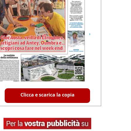
Clicca e scarica la copia