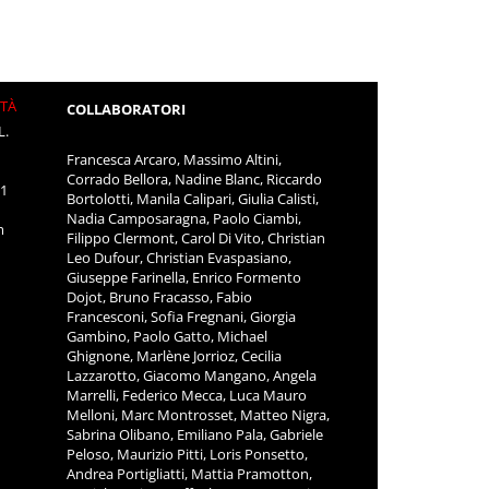
ITÀ
COLLABORATORI
L.
Francesca Arcaro, Massimo Altini,
Corrado Bellora, Nadine Blanc, Riccardo
11
Bortolotti, Manila Calipari, Giulia Calisti,
Nadia Camposaragna, Paolo Ciambi,
m
Filippo Clermont, Carol Di Vito, Christian
Leo Dufour, Christian Evaspasiano,
Giuseppe Farinella, Enrico Formento
Dojot, Bruno Fracasso, Fabio
Francesconi, Sofia Fregnani, Giorgia
Gambino, Paolo Gatto, Michael
Ghignone, Marlène Jorrioz, Cecilia
Lazzarotto, Giacomo Mangano, Angela
Marrelli, Federico Mecca, Luca Mauro
Melloni, Marc Montrosset, Matteo Nigra,
Sabrina Olibano, Emiliano Pala, Gabriele
Peloso, Maurizio Pitti, Loris Ponsetto,
Andrea Portigliatti, Mattia Pramotton,