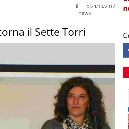
di
il
24/10/2012
n
news
rna il Sette Torri
C