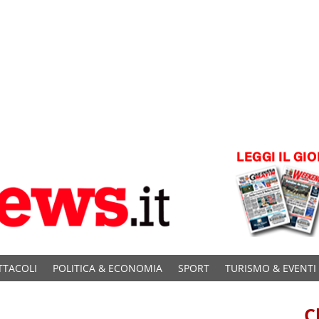
TTACOLI
POLITICA & ECONOMIA
SPORT
TURISMO & EVENTI
C