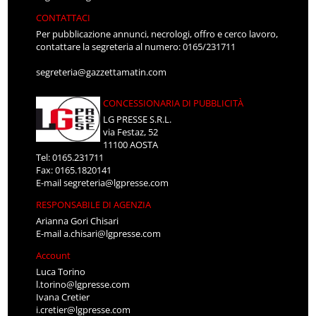
CONTATTACI
Per pubblicazione annunci, necrologi, offro e cerco lavoro,
contattare la segreteria al numero: 0165/231711
segreteria@gazzettamatin.com
CONCESSIONARIA DI PUBBLICITÀ
LG PRESSE S.R.L.
via Festaz, 52
11100 AOSTA
Tel: 0165.231711
Fax: 0165.1820141
E-mail
segreteria@lgpresse.com
RESPONSABILE DI AGENZIA
Arianna Gori Chisari
E-mail
a.chisari@lgpresse.com
Account
Luca Torino
l.torino@lgpresse.com
Ivana Cretier
i.cretier@lgpresse.com