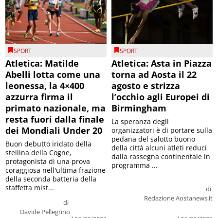
SPORT
SPORT
Atletica: Matilde
Atletica: Asta in Piazza
Abelli lotta come una
torna ad Aosta il 22
leonessa, la 4×400
agosto e strizza
azzurra firma il
l’occhio agli Europei di
primato nazionale, ma
Birmingham
resta fuori dalla finale
La speranza degli
dei Mondiali Under 20
organizzatori è di portare sulla
pedana del salotto buono
Buon debutto iridato della
della città alcuni atleti reduci
stellina della Cogne,
dalla rassegna continentale in
protagonista di una prova
programma ...
coraggiosa nell'ultima frazione
della seconda batteria della
staffetta mist...
di
Redazione Aostanews.it
di
Davide Pellegrino