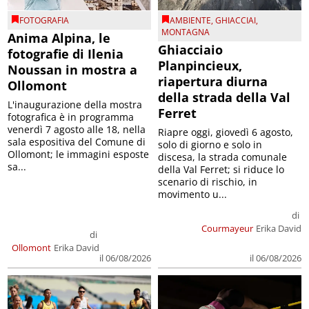
FOTOGRAFIA
AMBIENTE
,
GHIACCIAI
,
MONTAGNA
Anima Alpina, le
Ghiacciaio
fotografie di Ilenia
Planpincieux,
Noussan in mostra a
riapertura diurna
Ollomont
della strada della Val
L'inaugurazione della mostra
Ferret
fotografica è in programma
venerdì 7 agosto alle 18, nella
Riapre oggi, giovedì 6 agosto,
sala espositiva del Comune di
solo di giorno e solo in
Ollomont; le immagini esposte
discesa, la strada comunale
sa...
della Val Ferret; si riduce lo
scenario di rischio, in
movimento u...
di
Courmayeur
Erika David
di
Ollomont
Erika David
il 06/08/2026
il 06/08/2026