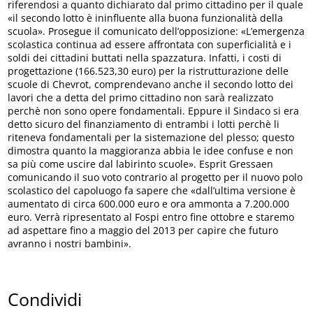
riferendosi a quanto dichiarato dal primo cittadino per il quale
«il secondo lotto è ininfluente alla buona funzionalità della
scuola». Prosegue il comunicato dell’opposizione: «L’emergenza
scolastica continua ad essere affrontata con superficialità e i
soldi dei cittadini buttati nella spazzatura. Infatti, i costi di
progettazione (166.523,30 euro) per la ristrutturazione delle
scuole di Chevrot, comprendevano anche il secondo lotto dei
lavori che a detta del primo cittadino non sarà realizzato
perchè non sono opere fondamentali. Eppure il Sindaco si era
detto sicuro del finanziamento di entrambi i lotti perchè li
riteneva fondamentali per la sistemazione del plesso; questo
dimostra quanto la maggioranza abbia le idee confuse e non
sa più come uscire dal labirinto scuole». Esprit Gressaen
comunicando il suo voto contrario al progetto per il nuovo polo
scolastico del capoluogo fa sapere che «dall’ultima versione è
aumentato di circa 600.000 euro e ora ammonta a 7.200.000
euro. Verrà ripresentato al Fospi entro fine ottobre e staremo
ad aspettare fino a maggio del 2013 per capire che futuro
avranno i nostri bambini».
Condividi