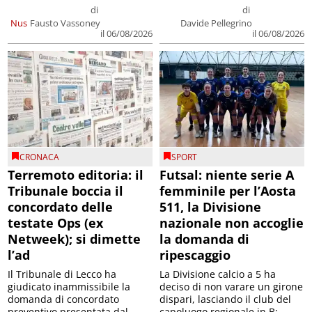
di
di
Nus
Fausto Vassoney
Davide Pellegrino
il 06/08/2026
il 06/08/2026
CRONACA
SPORT
Terremoto editoria: il
Futsal: niente serie A
Tribunale boccia il
femminile per l’Aosta
concordato delle
511, la Divisione
testate Ops (ex
nazionale non accoglie
Netweek); si dimette
la domanda di
l’ad
ripescaggio
Il Tribunale di Lecco ha
La Divisione calcio a 5 ha
giudicato inammissibile la
deciso di non varare un girone
domanda di concordato
dispari, lasciando il club del
preventivo presentata dal
capoluogo regionale in B;