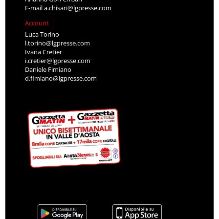
E-mail
a.chisari@lgpresse.com
Account
Luca Torino
l.torino@lgpresse.com
Ivana Cretier
i.cretier@lgpresse.com
Daniele Fimiano
d.fimiano@lgpresse.com