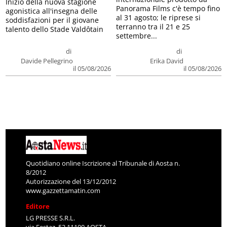
Inizio della nuova stagione
Panorama Films c'è tempo fino
agonistica all'insegna delle
al 31 agosto; le riprese si
soddisfazioni per il giovane
terranno tra il 21 e 25
talento dello Stade Valdôtain
settembre...
di
di
Davide Pellegrino
Erika David
il 05/08/2026
il 05/08/2026
Quotidiano online Iscrizione al Tribunale di Aosta n.
8/2012
Autorizzazione del 13/12/2012
www.gazzettamatin.com
Editore
LG PRESSE S.R.L.
via Festaz, 52 11100 AOSTA