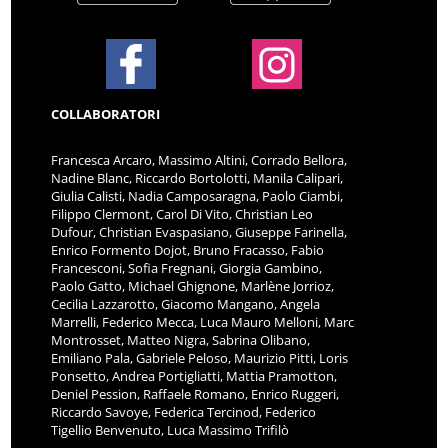
COLLABORATORI
Francesca Arcaro, Massimo Altini, Corrado Bellora,
Nadine Blanc, Riccardo Bortolotti, Manila Calipari,
Giulia Calisti, Nadia Camposaragna, Paolo Ciambi,
Filippo Clermont, Carol Di Vito, Christian Leo
Dufour, Christian Evaspasiano, Giuseppe Farinella,
Enrico Formento Dojot, Bruno Fracasso, Fabio
Francesconi, Sofia Fregnani, Giorgia Gambino,
Paolo Gatto, Michael Ghignone, Marlène Jorrioz,
Cecilia Lazzarotto, Giacomo Mangano, Angela
Marrelli, Federico Mecca, Luca Mauro Melloni, Marc
Montrosset, Matteo Nigra, Sabrina Olibano,
Emiliano Pala, Gabriele Peloso, Maurizio Pitti, Loris
Ponsetto, Andrea Portigliatti, Mattia Pramotton,
Deniel Pession, Raffaele Romano, Enrico Ruggeri,
Riccardo Savoye, Federica Tercinod, Federico
Tigellio Benvenuto, Luca Massimo Trifilò