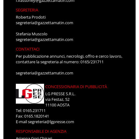
f.vassoney@gazzettamatin.com
SEGRETERIA
Roberta Prodoti
segreteria@gazzettamatin.com
Stefania Muscolo
segreteria@gazzettamatin.com
CONTATTACI
Per pubblicazione annunci, necrologi, offro e cerco lavoro,
contattare la segreteria al numero: 0165/231711
segreteria@gazzettamatin.com
CONCESSIONARIA DI PUBBLICITÀ
LG PRESSE S.R.L.
via Festaz, 52
11100 AOSTA
Tel: 0165.231711
Fax: 0165.1820141
E-mail
segreteria@lgpresse.com
RESPONSABILE DI AGENZIA
Arianna Gori Chisari