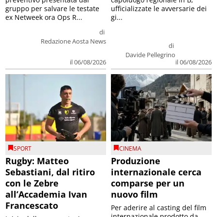
gruppo per salvare le testate
ufficializzate le avversarie dei
ex Netweek ora Ops R...
gi...
di
Redazione Aosta News
di
Davide Pellegrino
il 06/08/2026
il 06/08/2026
SPORT
CINEMA
Rugby: Matteo
Produzione
Sebastiani, dal ritiro
internazionale cerca
con le Zebre
comparse per un
all’Accademia Ivan
nuovo film
Francescato
Per aderire al casting del film
internazionale prodotto da