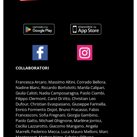
COLLABORATORI
Francesca Arcaro, Massimo Altini, Corrado Bellora,
Nadine Blanc, Riccardo Bortolotti, Manila Calipari,
Giulia Calisti, Nadia Camposaragna, Paolo Ciambi,
Filippo Clermont, Carol Di Vito, Christian Leo
Dufour, Christian Evaspasiano, Giuseppe Farinella,
Enrico Formento Dojot, Bruno Fracasso, Fabio
Francesconi, Sofia Fregnani, Giorgia Gambino,
Paolo Gatto, Michael Ghignone, Marlène Jorrioz,
Cecilia Lazzarotto, Giacomo Mangano, Angela
Marrelli, Federico Mecca, Luca Mauro Melloni, Marc
Montrosset, Matteo Nigra, Sabrina Olibano,