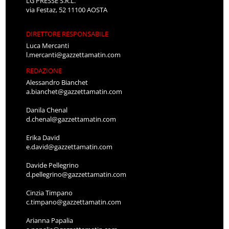
LG PRESSE S.R.L.
via Festaz, 52 11100 AOSTA
DIRETTORE RESPONSABILE
Luca Mercanti
l.mercanti@gazzettamatin.com
REDAZIONE
Alessandro Bianchet
a.bianchet@gazzettamatin.com
Danila Chenal
d.chenal@gazzettamatin.com
Erika David
e.david@gazzettamatin.com
Davide Pellegrino
d.pellegrino@gazzettamatin.com
Cinzia Timpano
c.timpano@gazzettamatin.com
Arianna Papalia