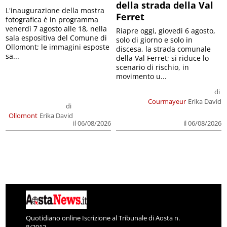
della strada della Val
L'inaugurazione della mostra
Ferret
fotografica è in programma
venerdì 7 agosto alle 18, nella
Riapre oggi, giovedì 6 agosto,
sala espositiva del Comune di
solo di giorno e solo in
Ollomont; le immagini esposte
discesa, la strada comunale
sa...
della Val Ferret; si riduce lo
scenario di rischio, in
movimento u...
di
Courmayeur
Erika David
di
Ollomont
Erika David
il 06/08/2026
il 06/08/2026
Quotidiano online Iscrizione al Tribunale di Aosta n.
8/2012