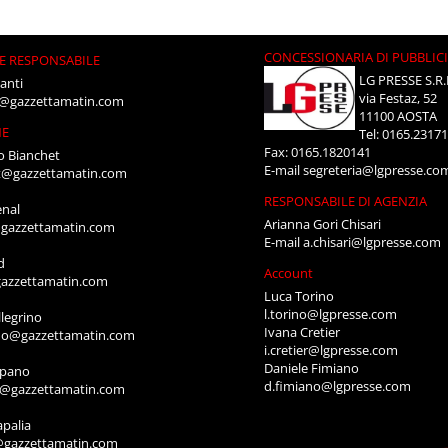
CONCESSIONARIA DI PUBBLIC
E RESPONSABILE
LG PRESSE S.R.
anti
via Festaz, 52
i@gazzettamatin.com
11100 AOSTA
NE
Tel: 0165.2317
Fax: 0165.1820141
o Bianchet
E-mail
segreteria@lgpresse.co
t@gazzettamatin.com
RESPONSABILE DI AGENZIA
enal
Arianna Gori Chisari
gazzettamatin.com
E-mail
a.chisari@lgpresse.com
d
Account
azzettamatin.com
Luca Torino
l.torino@lgpresse.com
legrino
Ivana Cretier
ino@gazzettamatin.com
i.cretier@lgpresse.com
Daniele Fimiano
mpano
d.fimiano@lgpresse.com
o@gazzettamatin.com
apalia
@gazzettamatin.com