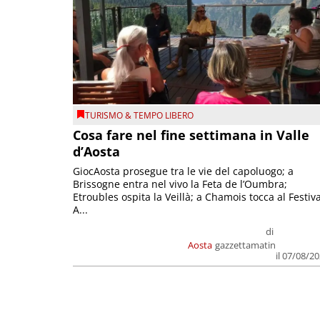
TURISMO & TEMPO LIBERO
Cosa fare nel fine settimana in Valle
d’Aosta
GiocAosta prosegue tra le vie del capoluogo; a
Brissogne entra nel vivo la Feta de l’Oumbra;
Etroubles ospita la Veillà; a Chamois tocca al Festiva
A...
di
Aosta
gazzettamatin
il 07/08/2