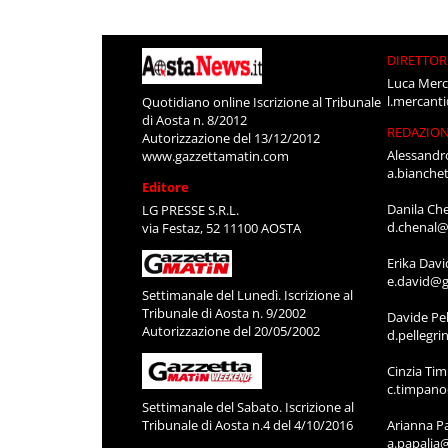
DIRETTOR
Luca Merc
l.mercant
Quotidiano online Iscrizione al Tribunale
di Aosta n. 8/2012
REDAZIO
Autorizzazione del 13/12/2012
Alessandr
www.gazzettamatin.com
a.bianche
Editore
Danila Ch
LG PRESSE S.R.L.
d.chenal@
via Festaz, 52 11100 AOSTA
Erika Davi
e.david@g
Settimanale del Lunedì. Iscrizione al
Tribunale di Aosta n. 9/2002
Davide Pel
Autorizzazione del 20/05/2002
d.pellegr
Cinzia Ti
c.timpan
Settimanale del Sabato. Iscrizione al
Tribunale di Aosta n.4 del 4/10/2016
Arianna P
a.papalia