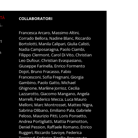
ITÀ
COLLABORATORI
L.
Francesca Arcaro, Massimo Altini,
Corrado Bellora, Nadine Blanc, Riccardo
11
Bortolotti, Manila Calipari, Giulia Calisti,
Nadia Camposaragna, Paolo Ciambi,
m
Filippo Clermont, Carol Di Vito, Christian
Leo Dufour, Christian Evaspasiano,
Giuseppe Farinella, Enrico Formento
Dojot, Bruno Fracasso, Fabio
Francesconi, Sofia Fregnani, Giorgia
Gambino, Paolo Gatto, Michael
Ghignone, Marlène Jorrioz, Cecilia
Lazzarotto, Giacomo Mangano, Angela
Marrelli, Federico Mecca, Luca Mauro
Melloni, Marc Montrosset, Matteo Nigra,
Sabrina Olibano, Emiliano Pala, Gabriele
Peloso, Maurizio Pitti, Loris Ponsetto,
Andrea Portigliatti, Mattia Pramotton,
Deniel Pession, Raffaele Romano, Enrico
Ruggeri, Riccardo Savoye, Federica
Tercinod, Federico Tigellio Benvenuto,