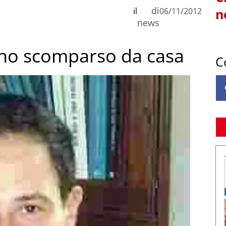
di
il
06/11/2012
n
news
no scomparso da casa
C