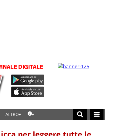
ALTRO
licca per leggere tutte le