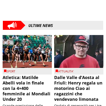
ULTIME NEWS
SPORT
ATTUALITA'
Atletica: Matilde
Dalle Valle d’Aosta al
Abelli vola in finale
Friuli: Henry regala un
con la 4×400
motorino Ciao ai
femminile ai Mondiali
ragazzini che
Under 20
vendevano limonata
Grande prestazione delle
Ondata di generosità per i tre