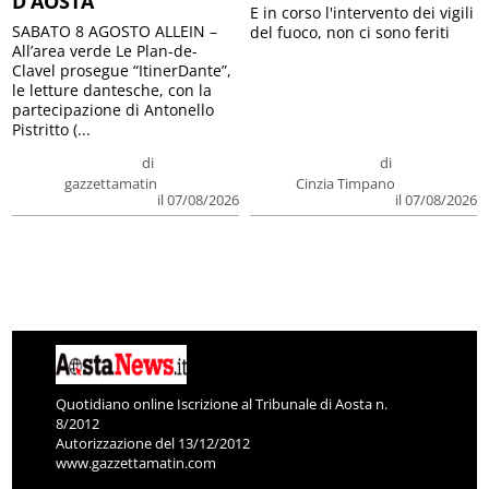
D’AOSTA
E in corso l'intervento dei vigili
SABATO 8 AGOSTO ALLEIN –
del fuoco, non ci sono feriti
All’area verde Le Plan-de-
Clavel prosegue “ItinerDante”,
le letture dantesche, con la
partecipazione di Antonello
Pistritto (...
di
di
gazzettamatin
Cinzia Timpano
il 07/08/2026
il 07/08/2026
Quotidiano online Iscrizione al Tribunale di Aosta n.
8/2012
Autorizzazione del 13/12/2012
www.gazzettamatin.com