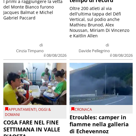
tempo di record
I primi a raggiungere la vetta
del Monte Bianco furono
Oltre 200 atleti al via
Jacques Balmat e Michel
dell'ultima tappa del Défì
Gabriel Paccard
Vertical, sul podio anche
Mathieu Brunod, Alex
Noussan, Miriam Di Vincenzo
e Kaitlin Allen
di
di
Cinzia Timpano
Davide Pellegrino
il 08/08/2026
il 08/08/2026
APPUNTAMENTI
,
OGGI &
CRONACA
DOMANI
Etroubles: camper in
COSA FARE NEL FINE
fiamme nella galleria
SETTIMANA IN VALLE
di Echevennoz