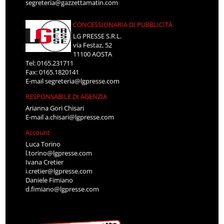
segreteria@gazzettamatin.com
CONCESSIONARIA DI PUBBLICITÀ
LG PRESSE S.R.L.
via Festaz, 52
11100 AOSTA
Tel: 0165.231711
Fax: 0165.1820141
E-mail
segreteria@lgpresse.com
RESPONSABILE DI AGENZIA
Arianna Gori Chisari
E-mail
a.chisari@lgpresse.com
Account
Luca Torino
l.torino@lgpresse.com
Ivana Cretier
i.cretier@lgpresse.com
Daniele Fimiano
d.fimiano@lgpresse.com