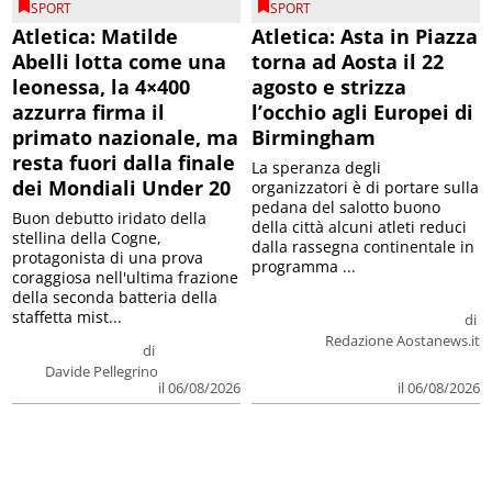
SPORT
SPORT
Atletica: Matilde
Atletica: Asta in Piazza
Abelli lotta come una
torna ad Aosta il 22
leonessa, la 4×400
agosto e strizza
azzurra firma il
l’occhio agli Europei di
primato nazionale, ma
Birmingham
resta fuori dalla finale
La speranza degli
dei Mondiali Under 20
organizzatori è di portare sulla
pedana del salotto buono
Buon debutto iridato della
della città alcuni atleti reduci
stellina della Cogne,
dalla rassegna continentale in
protagonista di una prova
programma ...
coraggiosa nell'ultima frazione
della seconda batteria della
staffetta mist...
di
Redazione Aostanews.it
di
Davide Pellegrino
il 06/08/2026
il 06/08/2026