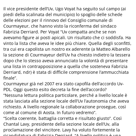
Il vice presidente dell’Uv, Ugo Voyat ha seguito sul campo (ai
piedi della scalinata del municipio) lo spoglio delle schede
delle elezioni per il rinnovo del Consiglio comunale di
Courmayeur, che hanno visto la riconferma del sindaco
Fabrizia Derriard. Per Voyat “Uv compatta anche se non
avevamo figure ai posti apicali. Un risultato che ci soddisfa. Ha
vinto la lista che aveva le idee più chiare. Quella degli sconfitti,
tra cui era capolista un nostro ex aderente (a Matteo Albarello
la sezione di Courmayeur dell’Uv ha chiesto indietro la tessera
dopo che lo stesso aveva annunciato la volontà di presentare
una lista in contrapposizione a quella che sosteneva Fabrizia
Derriard, ndr) è stata di difficile comprensione l’ammucchiata
finale”.
Courmayeur già nel 2007 era stato capofila dell’accordo Uv-
PDL. Oggi questo esito decreta la fine dell’accordo?
“Nessuna lettura politica particolare, perché a livello locale è
stata lasciata alla sezione locale dell’Uv l’autonomia che aveva
richiesto. A livello regionale la collaborazione prosegue, così
come al comune di Aosta. In futuro vedremo”.
“Scelta coerente, battaglia corretta e risultato giusto”. Così
Chantal Lavy, presidente della sezione locale dell’Uv, alla
proclamazione del vincitore. Lavy ha voluto fortemente la
ricandidatura di Fabrizia Derriard. “A livello politico è una