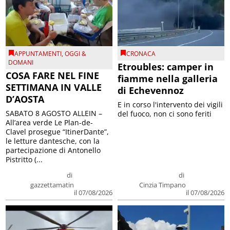
APPUNTAMENTI
,
OGGI &
CRONACA
DOMANI
Etroubles: camper in
COSA FARE NEL FINE
fiamme nella galleria
SETTIMANA IN VALLE
di Echevennoz
D’AOSTA
E in corso l'intervento dei vigili
SABATO 8 AGOSTO ALLEIN –
del fuoco, non ci sono feriti
All’area verde Le Plan-de-
Clavel prosegue “ItinerDante”,
le letture dantesche, con la
partecipazione di Antonello
Pistritto (...
di
di
gazzettamatin
Cinzia Timpano
il 07/08/2026
il 07/08/2026