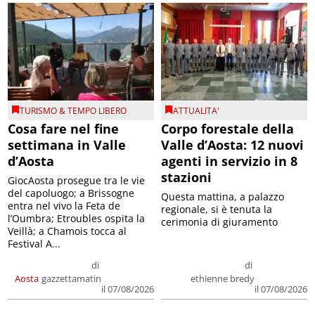
TURISMO & TEMPO LIBERO
ATTUALITA'
Cosa fare nel fine
Corpo forestale della
settimana in Valle
Valle d’Aosta: 12 nuovi
d’Aosta
agenti in servizio in 8
stazioni
GiocAosta prosegue tra le vie
del capoluogo; a Brissogne
Questa mattina, a palazzo
entra nel vivo la Feta de
regionale, si è tenuta la
l’Oumbra; Etroubles ospita la
cerimonia di giuramento
Veillà; a Chamois tocca al
Festival A...
di
di
Aosta
gazzettamatin
ethienne bredy
il 07/08/2026
il 07/08/2026