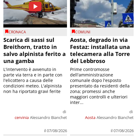
CRONACA
COMUNI
Scarica di sassi sul
Aosta, degrado in via
Breithorn, tratto in
Festaz: installata una
salvo alpinista ferito a
telecamera alla Torre
una gamba
del Lebbroso
L'intervento è avvenuto in
Prime contromosse
parte via terra e in parte con
dell'amministrazione
l'elicottero a causa delle
comunale dopo l'esposto
condizioni meteo. L'alpinista
presentato da residenti della
non ha riportato gravi ferite
zona; promessi anche
maggiori controlli e ulteriori
inter...
di
di
cervinia
Alessandro Bianchet
Aosta
Alessandro Bianchet
il 07/08/2026
il 07/08/2026