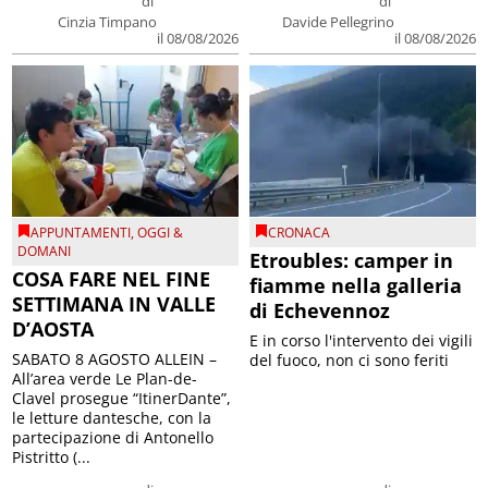
di
di
Cinzia Timpano
Davide Pellegrino
il 08/08/2026
il 08/08/2026
APPUNTAMENTI
,
OGGI &
CRONACA
DOMANI
Etroubles: camper in
COSA FARE NEL FINE
fiamme nella galleria
SETTIMANA IN VALLE
di Echevennoz
D’AOSTA
E in corso l'intervento dei vigili
SABATO 8 AGOSTO ALLEIN –
del fuoco, non ci sono feriti
All’area verde Le Plan-de-
Clavel prosegue “ItinerDante”,
le letture dantesche, con la
partecipazione di Antonello
Pistritto (...