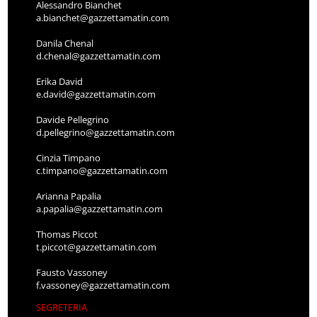
Alessandro Bianchet
a.bianchet@gazzettamatin.com
Danila Chenal
d.chenal@gazzettamatin.com
Erika David
e.david@gazzettamatin.com
Davide Pellegrino
d.pellegrino@gazzettamatin.com
Cinzia Timpano
c.timpano@gazzettamatin.com
Arianna Papalia
a.papalia@gazzettamatin.com
Thomas Piccot
t.piccot@gazzettamatin.com
Fausto Vassoney
f.vassoney@gazzettamatin.com
SEGRETERIA