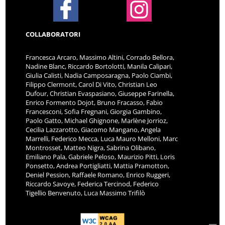
COLLABORATORI
Francesca Arcaro, Massimo Altini, Corrado Bellora,
Nadine Blanc, Riccardo Bortolotti, Manila Calipari,
Giulia Calisti, Nadia Camposaragna, Paolo Ciambi,
Filippo Clermont, Carol Di Vito, Christian Leo
Dufour, Christian Evaspasiano, Giuseppe Farinella,
Enrico Formento Dojot, Bruno Fracasso, Fabio
Francesconi, Sofia Fregnani, Giorgia Gambino,
Paolo Gatto, Michael Ghignone, Marlène Jorrioz,
Cecilia Lazzarotto, Giacomo Mangano, Angela
Marrelli, Federico Mecca, Luca Mauro Melloni, Marc
Montrosset, Matteo Nigra, Sabrina Olibano,
Emiliano Pala, Gabriele Peloso, Maurizio Pitti, Loris
Ponsetto, Andrea Portigliatti, Mattia Pramotton,
Deniel Pession, Raffaele Romano, Enrico Ruggeri,
Riccardo Savoye, Federica Tercinod, Federico
Tigellio Benvenuto, Luca Massimo Trifilò