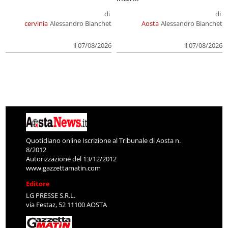
di
di
cervinia
Alessandro Bianchet
Aosta
Alessandro Bianchet
il 07/08/2026
il 07/08/2026
Quotidiano online Iscrizione al Tribunale di Aosta n.
8/2012
Autorizzazione del 13/12/2012
www.gazzettamatin.com
Editore
LG PRESSE S.R.L.
via Festaz, 52 11100 AOSTA