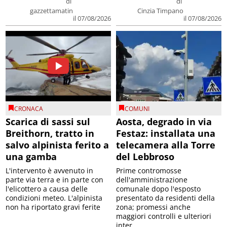
di
di
gazzettamatin
Cinzia Timpano
il 07/08/2026
il 07/08/2026
CRONACA
COMUNI
Scarica di sassi sul
Aosta, degrado in via
Breithorn, tratto in
Festaz: installata una
salvo alpinista ferito a
telecamera alla Torre
una gamba
del Lebbroso
L'intervento è avvenuto in
Prime contromosse
parte via terra e in parte con
dell'amministrazione
l'elicottero a causa delle
comunale dopo l'esposto
condizioni meteo. L'alpinista
presentato da residenti della
non ha riportato gravi ferite
zona; promessi anche
maggiori controlli e ulteriori
inter...