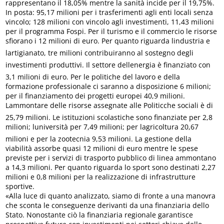
rappresentano il 18,05% mentre la sanità incide per il 19,75%.
In posta: 95,17 milioni per i trasferimenti agli enti locali senza
vincolo; 128 milioni con vincolo agli investimenti, 11,43 milioni
per il programma Fospi. Per il turismo e il commercio le risorse
sfiorano i 12 milioni di euro. Per quanto riguarda lindustria e
lartigianato, tre milioni contribuiranno al sostegno degli
investimenti produttivi. Il settore dellenergia è finanziato con
3,1 milioni di euro. Per le politiche del lavoro e della
formazione professionale ci saranno a disposizione 6 milioni;
per il finanziamento dei progetti europei 40,9 milioni.
Lammontare delle risorse assegnate alle Politicche sociali è di
25,79 milioni. Le istituzioni scolastiche sono finanziate per 2,8
milioni; luniversità per 7,49 milioni; per lagricoltura 20,67
milioni e per la zootecnia 9,53 milioni. La gestione della
viabilità assorbe quasi 12 milioni di euro mentre le spese
previste per i servizi di trasporto pubblico di linea ammontano
a 14,3 milioni. Per quanto riguarda lo sport sono destinati 2,27
milioni e 0,8 milioni per la realizzazione di infrastrutture
sportive.
«Alla luce di quanto analizzato, siamo di fronte a una manovra
che sconta le conseguenze derivanti da una finanziaria dello
Stato. Nonostante ciò la finanziaria regionale garantisce