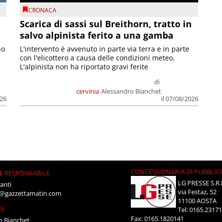
CRONACA
Scarica di sassi sul Breithorn, tratto in
salvo alpinista ferito a una gamba
no
L'intervento è avvenuto in parte via terra e in parte
con l'elicottero a causa delle condizioni meteo.
L'alpinista non ha riportato gravi ferite
di
cervinia
Alessandro Bianchet
026
il 07/08/2026
CONCESSIONARIA DI PUBBLIC
E RESPONSABILE
LG PRESSE S.R.
anti
via Festaz, 52
i@gazzettamatin.com
11100 AOSTA
NE
Tel: 0165.2317
Fax: 0165.1820141
o Bianchet