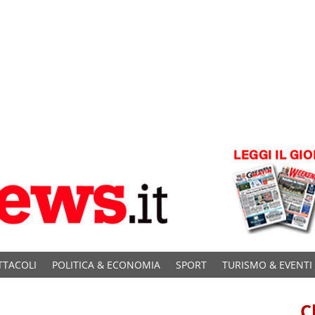
TTACOLI
POLITICA & ECONOMIA
SPORT
TURISMO & EVENTI
C