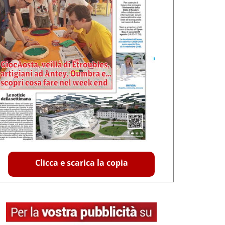
Clicca e scarica la copia