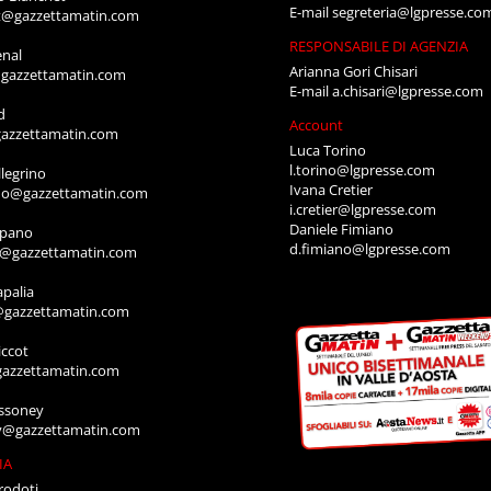
E-mail
segreteria@lgpresse.co
t@gazzettamatin.com
RESPONSABILE DI AGENZIA
enal
Arianna Gori Chisari
gazzettamatin.com
E-mail
a.chisari@lgpresse.com
d
Account
azzettamatin.com
Luca Torino
l.torino@lgpresse.com
legrino
Ivana Cretier
ino@gazzettamatin.com
i.cretier@lgpresse.com
Daniele Fimiano
mpano
d.fimiano@lgpresse.com
o@gazzettamatin.com
apalia
@gazzettamatin.com
ccot
gazzettamatin.com
ssoney
y@gazzettamatin.com
IA
rodoti