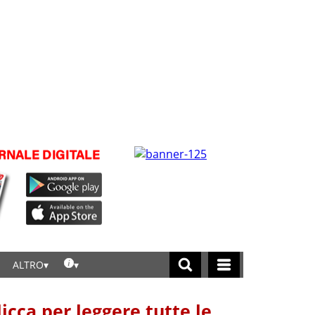
ALTRO
licca per leggere tutte le