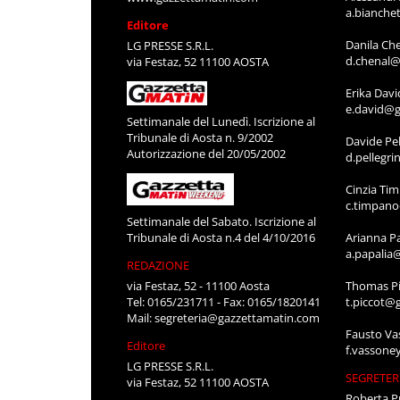
a.bianche
Editore
Danila Ch
LG PRESSE S.R.L.
d.chenal@
via Festaz, 52 11100 AOSTA
Erika Davi
e.david@g
Settimanale del Lunedì. Iscrizione al
Tribunale di Aosta n. 9/2002
Davide Pel
Autorizzazione del 20/05/2002
d.pellegr
Cinzia Ti
c.timpan
Settimanale del Sabato. Iscrizione al
Tribunale di Aosta n.4 del 4/10/2016
Arianna P
a.papalia
REDAZIONE
via Festaz, 52 - 11100 Aosta
Thomas Pi
Tel: 0165/231711 - Fax: 0165/1820141
t.piccot@
Mail:
segreteria@gazzettamatin.com
Fausto Va
Editore
f.vassone
LG PRESSE S.R.L.
SEGRETER
via Festaz, 52 11100 AOSTA
Roberta P