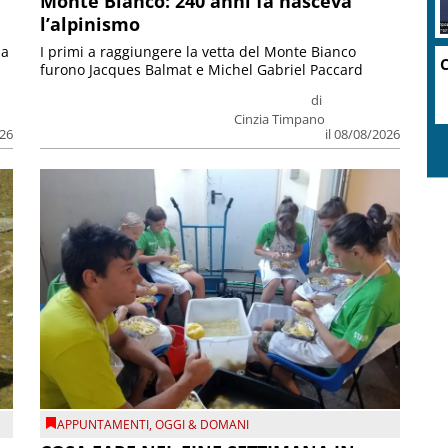
Monte Bianco: 240 anni fa nasceva
l’alpinismo
ia
I primi a raggiungere la vetta del Monte Bianco
C
furono Jacques Balmat e Michel Gabriel Paccard
di
Cinzia Timpano
026
il 08/08/2026
APPUNTAMENTI
,
OGGI & DOMANI