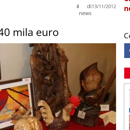
di
il
13/11/2012
n
news
 40 mila euro
C