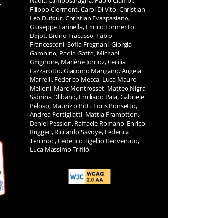
Nadia Camposaragna, Paolo Ciambi,
m
Filippo Clermont, Carol Di Vito, Christian
Leo Dufour, Christian Evaspasiano,
Giuseppe Farinella, Enrico Formento
Dojot, Bruno Fracasso, Fabio
Francesconi, Sofia Fregnani, Giorgia
Gambino, Paolo Gatto, Michael
Ghignone, Marlène Jorrioz, Cecilia
Lazzarotto, Giacomo Mangano, Angela
Marrelli, Federico Mecca, Luca Mauro
Melloni, Marc Montrosset, Matteo Nigra,
Sabrina Olibano, Emiliano Pala, Gabriele
Peloso, Maurizio Pitti, Loris Ponsetto,
Andrea Portigliatti, Mattia Pramotton,
Deniel Pession, Raffaele Romano, Enrico
Ruggeri, Riccardo Savoye, Federica
Tercinod, Federico Tigellio Benvenuto,
Luca Massimo Trifilò