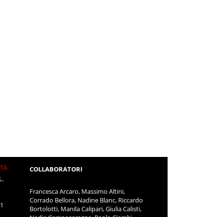
ITÀ
COLLABORATORI
L.
Francesca Arcaro, Massimo Altini,
Corrado Bellora, Nadine Blanc, Riccardo
11
Bortolotti, Manila Calipari, Giulia Calisti,