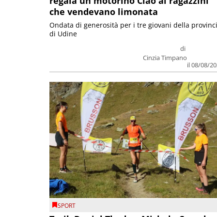
regala un motorino Ciao ai ragazzini
che vendevano limonata
Ondata di generosità per i tre giovani della provinc
di Udine
di
Cinzia Timpano
il 08/08/2
SPORT