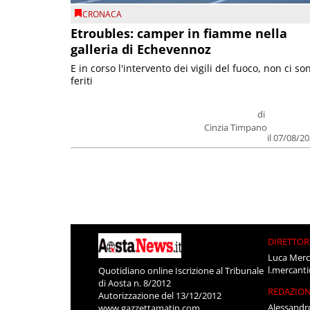
CRONACA
Etroubles: camper in fiamme nella
galleria di Echevennoz
E in corso l'intervento dei vigili del fuoco, non ci so
feriti
di
Cinzia Timpano
il 07/08/2
DIRETTOR
Luca Merc
l.mercant
Quotidiano online Iscrizione al Tribunale
di Aosta n. 8/2012
REDAZIO
Autorizzazione del 13/12/2012
Alessandr
www.gazzettamatin.com