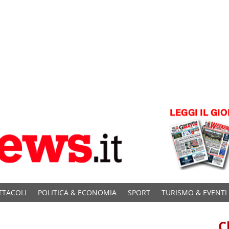
TTACOLI
POLITICA & ECONOMIA
SPORT
TURISMO & EVENTI
C