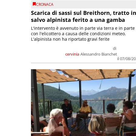
CRONACA
Scarica di sassi sul Breithorn, tratto i
salvo alpinista ferito a una gamba
L'intervento è avvenuto in parte via terra e in parte
con l'elicottero a causa delle condizioni meteo.
L'alpinista non ha riportato gravi ferite
di
cervinia
Alessandro Bianchet
il 07/08/2