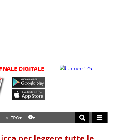
ALTRO
licca per leggere tutte le