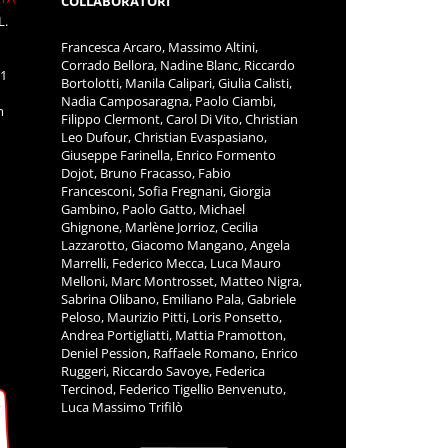
COLLABORATORI
L.
Francesca Arcaro, Massimo Altini,
Corrado Bellora, Nadine Blanc, Riccardo
11
Bortolotti, Manila Calipari, Giulia Calisti,
Nadia Camposaragna, Paolo Ciambi,
m
Filippo Clermont, Carol Di Vito, Christian
Leo Dufour, Christian Evaspasiano,
Giuseppe Farinella, Enrico Formento
Dojot, Bruno Fracasso, Fabio
Francesconi, Sofia Fregnani, Giorgia
Gambino, Paolo Gatto, Michael
Ghignone, Marlène Jorrioz, Cecilia
Lazzarotto, Giacomo Mangano, Angela
Marrelli, Federico Mecca, Luca Mauro
Melloni, Marc Montrosset, Matteo Nigra,
Sabrina Olibano, Emiliano Pala, Gabriele
Peloso, Maurizio Pitti, Loris Ponsetto,
Andrea Portigliatti, Mattia Pramotton,
Deniel Pession, Raffaele Romano, Enrico
Ruggeri, Riccardo Savoye, Federica
Tercinod, Federico Tigellio Benvenuto,
Luca Massimo Trifilò