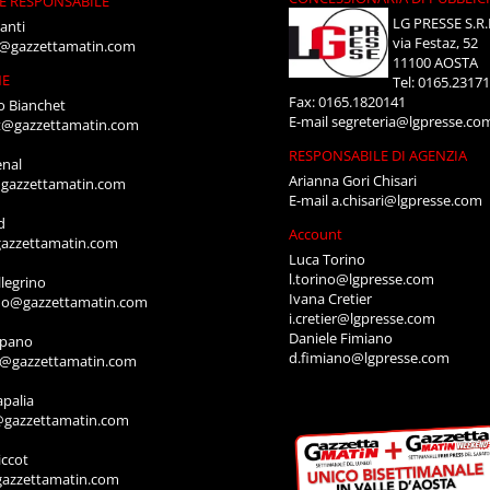
E RESPONSABILE
LG PRESSE S.R.
anti
via Festaz, 52
i@gazzettamatin.com
11100 AOSTA
NE
Tel: 0165.2317
Fax: 0165.1820141
o Bianchet
E-mail
segreteria@lgpresse.co
t@gazzettamatin.com
RESPONSABILE DI AGENZIA
enal
Arianna Gori Chisari
gazzettamatin.com
E-mail
a.chisari@lgpresse.com
d
Account
azzettamatin.com
Luca Torino
l.torino@lgpresse.com
legrino
Ivana Cretier
ino@gazzettamatin.com
i.cretier@lgpresse.com
Daniele Fimiano
mpano
d.fimiano@lgpresse.com
o@gazzettamatin.com
apalia
@gazzettamatin.com
ccot
gazzettamatin.com