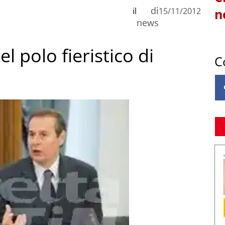
di
il
15/11/2012
n
news
l polo fieristico di
C