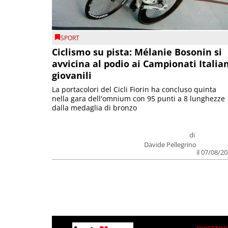
SPORT
Ciclismo su pista: Mélanie Bosonin si
avvicina al podio ai Campionati Italia
giovanili
La portacolori del Cicli Fiorin ha concluso quinta
nella gara dell'omnium con 95 punti a 8 lunghezze
dalla medaglia di bronzo
di
Davide Pellegrino
il 07/08/2