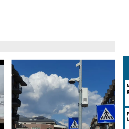
M
g
P
l