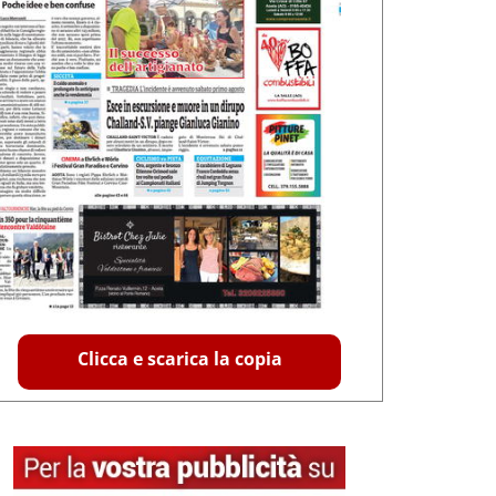
Clicca e scarica la copia