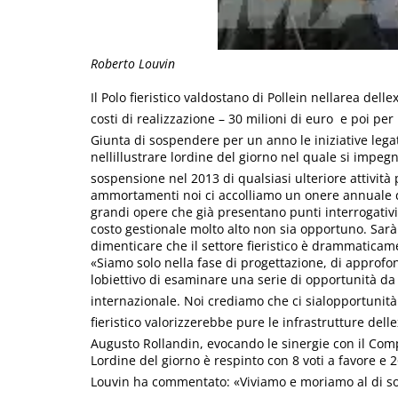
Roberto Louvin
Il Polo fieristico valdostano di Pollein nellarea dell
costi di realizzazione – 30 milioni di euro  e poi p
Giunta di sospendere per un anno le iniziative legat
nellillustrare lordine del giorno nel quale si impe
sospensione nel 2013 di qualsiasi ulteriore attività p
ammortamenti noi ci accolliamo un onere annuale di 
grandi opere che già presentano punti interrogativi
costo gestionale molto alto non sia opportuno. Sarà 
dimenticare che il settore fieristico è drammaticame
«Siamo solo nella fase di progettazione, di approfon
lobiettivo di esaminare una serie di opportunità da
internazionale. Noi crediamo che ci sialopportunità
fieristico valorizzerebbe pure le infrastrutture dell
Augusto Rollandin, evocando le sinergie con il Comp
Lordine del giorno è respinto con 8 voti a favore e 
Louvin ha commentato: «Viviamo e moriamo al di so