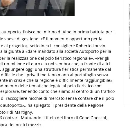
ex autoporto, finisce nel mirino di Alpe in prima battuta per i
er le spese di gestione. «E il momento opportuno per la
e al progetto», sottolinea il consigliere Roberto Louvin
gna la giunta a «dare mandato alla società Autoporto per la
er la realizzazione del polo fieristico regionale». «Per gli
un milione di euro e a noi sembra che, a fronte di altri
, aggiungere oggi una struttura fieristica permanente dal
difficile che i privati mettano mano al portafoglio senza
nte in crisi e che la regione è difficilmente raggiungibile»
dimento delle tematiche legate al polo fieristico con
 esplorare, tenendo conto che siamo al centro di un traffico
 di raccogliere nicchie di mercato senza contare che il polo
ex autoporto»., ha spiegato il presidente della Regione
toir di Martigny.
26 contrari. Mutuando il titolo del libro di Gene Gnocchi,
pra dei nostri mezzi».