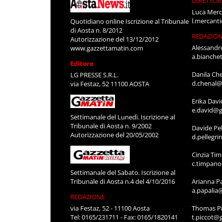
DIRETTOR
Luca Merc
l.mercant
Quotidiano online Iscrizione al Tribunale
di Aosta n. 8/2012
REDAZIO
Autorizzazione del 13/12/2012
Alessandr
www.gazzettamatin.com
a.bianche
Editore
Danila Ch
LG PRESSE S.R.L.
d.chenal@
via Festaz, 52 11100 AOSTA
Erika Davi
e.david@g
Settimanale del Lunedì. Iscrizione al
Tribunale di Aosta n. 9/2002
Davide Pel
Autorizzazione del 20/05/2002
d.pellegr
Cinzia Ti
c.timpan
Settimanale del Sabato. Iscrizione al
Tribunale di Aosta n.4 del 4/10/2016
Arianna P
a.papalia
REDAZIONE
via Festaz, 52 - 11100 Aosta
Thomas Pi
Tel: 0165/231711 - Fax: 0165/1820141
t.piccot@