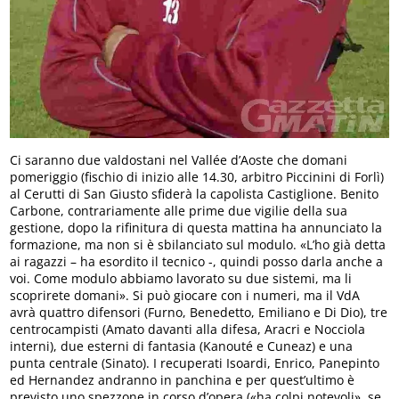
Ci saranno due valdostani nel Vallée d’Aoste che domani
pomeriggio (fischio di inizio alle 14.30, arbitro Piccinini di Forlì)
al Cerutti di San Giusto sfiderà la capolista Castiglione. Benito
Carbone, contrariamente alle prime due vigilie della sua
gestione, dopo la rifinitura di questa mattina ha annunciato la
formazione, ma non si è sbilanciato sul modulo. «L’ho già detta
ai ragazzi – ha esordito il tecnico -, quindi posso darla anche a
voi. Come modulo abbiamo lavorato su due sistemi, ma li
scoprirete domani». Si può giocare con i numeri, ma il VdA
avrà quattro difensori (Furno, Benedetto, Emiliano e Di Dio), tre
centrocampisti (Amato davanti alla difesa, Aracri e Nocciola
interni), due esterni di fantasia (Kanouté e Cuneaz) e una
punta centrale (Sinato). I recuperati Isoardi, Enrico, Panepinto
ed Hernandez andranno in panchina e per quest’ultimo è
previsto uno spezzone in corso d’opera («ha colpi notevoli», se