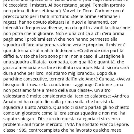
l’è coccolato il mister). Ai box restano Jadayi, Temelin (pronto
non prima di due settimane), Varvelli e Fiore. Carbone non è
preoccupato per i tanti infortuni: «Nelle prime settimane i
ragazzi hanno dovuto abituarsi ai nuovi allenamenti, con
intensità e frequenza diverse, ma da qui in avanti la situazione
non potrà che migliorare. Non è una critica a chi c’era prima,
paghiamo i problemi estivi che non hanno permesso alla
squadra di fare una preparazione vera e propria». Il mister è
quindi tornato sul match di domani: «Ci attende una partita
difficile, visto che loro sono primi non a caso. Il Castiglione è
una squadra affiatata, compatta, con qualità e quantità, che
gioca a memoria e sa fare risultato ovunque. Ma di sicuro sarà
dura anche per loro, noi stiamo migliorando». Dopo due
panchine consecutive, tornerà dall’inizio André Cuneaz. «Aveva
bisogno di ritrovare la condizione – aggiunge Carbone -, ma
non possiamo fare a meno della sua classe». Un altro
valdostano è molto considerato dal tecnico calabrese: «Andrea
Amato mi ha colpito fin dalla prima volta che ho visto la
squadra a Busto Arsizio. Quando ci siamo parlati gli ho chiesto
come un giocatore come lui era senza squadra e non me l’ha
saputo spiegare. Di sicuro in questa categoria ci sta senza
problemi».Sul fronte mercato il VdA ha sondato Franco Lepore,
classe 1985, centrocampista che ha lavorato qualche mese