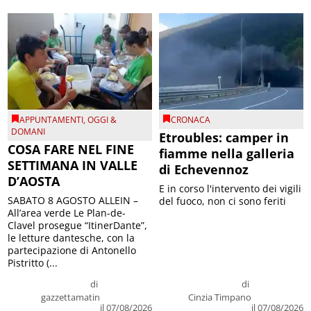
APPUNTAMENTI
,
OGGI &
CRONACA
DOMANI
Etroubles: camper in
COSA FARE NEL FINE
fiamme nella galleria
SETTIMANA IN VALLE
di Echevennoz
D’AOSTA
E in corso l'intervento dei vigili
SABATO 8 AGOSTO ALLEIN –
del fuoco, non ci sono feriti
All’area verde Le Plan-de-
Clavel prosegue “ItinerDante”,
le letture dantesche, con la
partecipazione di Antonello
Pistritto (...
di
di
gazzettamatin
Cinzia Timpano
il 07/08/2026
il 07/08/2026