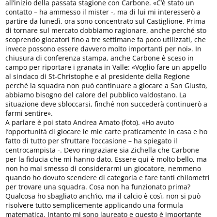
all’inizio della passata stagione con Carbone. «C’è stato un
contatto – ha ammesso il mister -, ma di lui mi interesserò a
partire da lunedì, ora sono concentrato sul Castiglione. Prima
di tornare sul mercato dobbiamo ragionare, anche perché sto
scoprendo giocatori fino a tre settimane fa poco utilizzati, che
invece possono essere davvero molto importanti per noi». In
chiusura di conferenza stampa, anche Carbone è sceso in
campo per riportare i granata in Valle: «Voglio fare un appello
al sindaco di St-Christophe e al presidente della Regione
perché la squadra non può continuare a giocare a San Giusto,
abbiamo bisogno del calore del pubblico valdostano. La
situazione deve sbloccarsi, finché non succederà continuerò a
farmi sentire».
A parlare è poi stato Andrea Amato (foto). «Ho avuto
l’opportunità di giocare le mie carte praticamente in casa e ho
fatto di tutto per sfruttare l’occasione – ha spiegato il
centrocampista -. Devo ringraziare sia Zichella che Carbone
per la fiducia che mi hanno dato. Essere qui è molto bello, ma
non ho mai smesso di considerarmi un giocatore, nemmeno
quando ho dovuto scendere di categoria e fare tanti chilometri
per trovare una squadra. Cosa non ha funzionato prima?
Qualcosa ho sbagliato anch’io, ma il calcio è così, non si può
risolvere tutto semplicemente applicando una formula
matematica. Intanto mi sono laureato e questo è importante