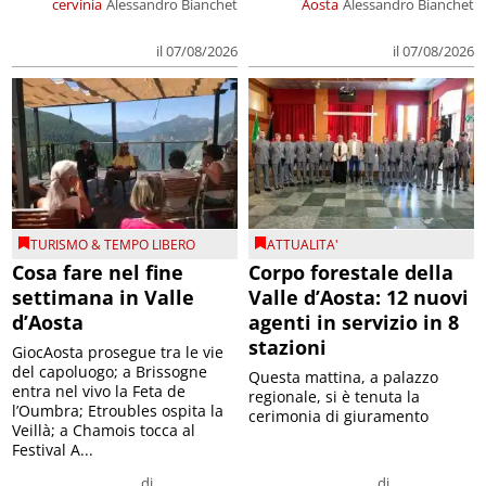
cervinia
Alessandro Bianchet
Aosta
Alessandro Bianchet
il 07/08/2026
il 07/08/2026
TURISMO & TEMPO LIBERO
ATTUALITA'
Cosa fare nel fine
Corpo forestale della
settimana in Valle
Valle d’Aosta: 12 nuovi
d’Aosta
agenti in servizio in 8
stazioni
GiocAosta prosegue tra le vie
del capoluogo; a Brissogne
Questa mattina, a palazzo
entra nel vivo la Feta de
regionale, si è tenuta la
l’Oumbra; Etroubles ospita la
cerimonia di giuramento
Veillà; a Chamois tocca al
Festival A...
di
di