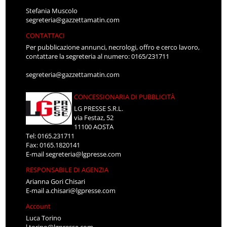
Stefania Muscolo
segreteria@gazzettamatin.com
CONTATTACI
Per pubblicazione annunci, necrologi, offro e cerco lavoro,
contattare la segreteria al numero: 0165/231711
segreteria@gazzettamatin.com
CONCESSIONARIA DI PUBBLICITÀ
LG PRESSE S.R.L.
via Festaz, 52
11100 AOSTA
Tel: 0165.231711
Fax: 0165.1820141
E-mail
segreteria@lgpresse.com
RESPONSABILE DI AGENZIA
Arianna Gori Chisari
E-mail
a.chisari@lgpresse.com
Account
Luca Torino
l.torino@lgpresse.com