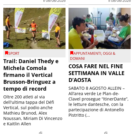
il 08/08/2026
il 08/08/2026
SPORT
APPUNTAMENTI
,
OGGI &
DOMANI
Trail: Daniel Thedy e
COSA FARE NEL FINE
Michela Comola
SETTIMANA IN VALLE
firmano il Vertical
D’AOSTA
Brusson-Bringuez a
tempo di record
SABATO 8 AGOSTO ALLEIN –
All’area verde Le Plan-de-
Oltre 200 atleti al via
Clavel prosegue “ItinerDante”,
dell'ultima tappa del Défì
le letture dantesche, con la
Vertical, sul podio anche
partecipazione di Antonello
Mathieu Brunod, Alex
Pistritto (...
Noussan, Miriam Di Vincenzo
e Kaitlin Allen
di
di