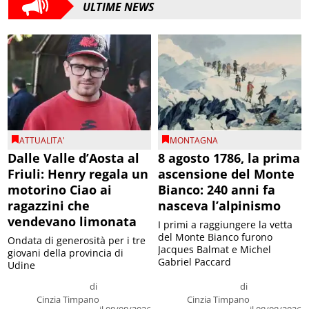
ULTIME NEWS
ATTUALITA'
MONTAGNA
Dalle Valle d’Aosta al
8 agosto 1786, la prima
Friuli: Henry regala un
ascensione del Monte
motorino Ciao ai
Bianco: 240 anni fa
ragazzini che
nasceva l’alpinismo
vendevano limonata
I primi a raggiungere la vetta
del Monte Bianco furono
Ondata di generosità per i tre
Jacques Balmat e Michel
giovani della provincia di
Gabriel Paccard
Udine
di
di
Cinzia Timpano
Cinzia Timpano