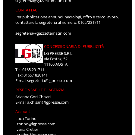
segreteria@gazzettamatin.com
CONTATTACI
Per pubblicazione annunci, necrologi, offro e cerco lavoro,
contattare la segreteria al numero: 0165/231711
segreteria@gazzettamatin.com
CONCESSIONARIA DI PUBBLICITÀ
LG PRESSE S.R.L.
via Festaz, 52
11100 AOSTA
Tel: 0165.231711
Fax: 0165.1820141
E-mail
segreteria@lgpresse.com
RESPONSABILE DI AGENZIA
Arianna Gori Chisari
E-mail
a.chisari@lgpresse.com
Account
Luca Torino
l.torino@lgpresse.com
Ivana Cretier
i.cretier@lgpresse.com