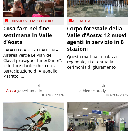
TURISMO & TEMPO LIBERO
ATTUALITA'
Cosa fare nel fine
Corpo forestale della
settimana in Valle
Valle d’Aosta: 12 nuovi
d’Aosta
agenti in servizio in 8
stazioni
SABATO 8 AGOSTO ALLEIN –
All’area verde Le Plan-de-
Questa mattina, a palazzo
Clavel prosegue “ItinerDante”,
regionale, si è tenuta la
le letture dantesche, con la
cerimonia di giuramento
partecipazione di Antonello
Pistritto (...
di
di
Aosta
gazzettamatin
ethienne bredy
il 07/08/2026
il 07/08/2026