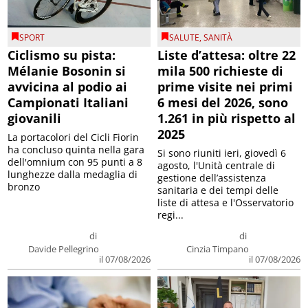
SPORT
SALUTE
,
SANITÀ
Ciclismo su pista:
Liste d’attesa: oltre 22
Mélanie Bosonin si
mila 500 richieste di
avvicina al podio ai
prime visite nei primi
Campionati Italiani
6 mesi del 2026, sono
giovanili
1.261 in più rispetto al
2025
La portacolori del Cicli Fiorin
ha concluso quinta nella gara
Si sono riuniti ieri, giovedì 6
dell'omnium con 95 punti a 8
agosto, l'Unità centrale di
lunghezze dalla medaglia di
gestione dell’assistenza
bronzo
sanitaria e dei tempi delle
liste di attesa e l'Osservatorio
regi...
di
di
Davide Pellegrino
Cinzia Timpano
il 07/08/2026
il 07/08/2026