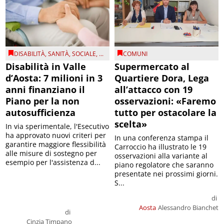
DISABILITÀ
,
SANITÀ
,
SOCIALE
, ...
COMUNI
Disabilità in Valle
Supermercato al
d’Aosta: 7 milioni in 3
Quartiere Dora, Lega
anni finanziano il
all’attacco con 19
Piano per la non
osservazioni: «Faremo
autosufficienza
tutto per ostacolare la
scelta»
In via sperimentale, l'Esecutivo
ha approvato nuovi criteri per
In una conferenza stampa il
garantire maggiore flessibilità
Carroccio ha illustrato le 19
alle misure di sostegno per
osservazioni alla variante al
esempio per l'assistenza d...
piano regolatore che saranno
presentate nei prossimi giorni.
S...
di
Aosta
Alessandro Bianchet
di
Cinzia Timpano