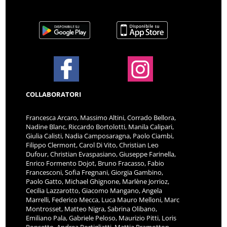
COLLABORATORI
Francesca Arcaro, Massimo Altini, Corrado Bellora,
Nadine Blanc, Riccardo Bortolotti, Manila Calipari,
Giulia Calisti, Nadia Camposaragna, Paolo Ciambi,
Filippo Clermont, Carol Di Vito, Christian Leo
Dufour, Christian Evaspasiano, Giuseppe Farinella,
Enrico Formento Dojot, Bruno Fracasso, Fabio
Francesconi, Sofia Fregnani, Giorgia Gambino,
Paolo Gatto, Michael Ghignone, Marlène Jorrioz,
Cecilia Lazzarotto, Giacomo Mangano, Angela
Marrelli, Federico Mecca, Luca Mauro Melloni, Marc
Montrosset, Matteo Nigra, Sabrina Olibano,
Emiliano Pala, Gabriele Peloso, Maurizio Pitti, Loris
Ponsetto, Andrea Portigliatti, Mattia Pramotton,