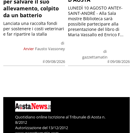
per salvare il suo
allevamento, colpito
LUNEDÌ 10 AGOSTO ANTEY-
SAINT-ANDRÉ - Alla Sala
da un batterio
mostre Biblioteca sarà
Lanciata una raccolta fondi
possibile partecipare alla
per sostenere i costi veterinari
presentazione del libro di
e far ripartire la stalla
Maria Vassallo ed Enrico F...
di
Arvier
Fausto Vassoney
di
gazzettamatin
il 09/08/2026
il 09/08/2026
Quotidiano online Iscrizione al Tribunale di Aosta n.
8/2012
Autorizzazione del 13/12/2012
www.gazzettamatin.com