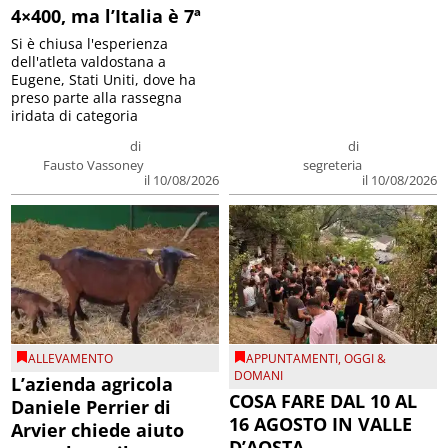
4×400, ma l’Italia è 7ª
Si è chiusa l'esperienza
dell'atleta valdostana a
Eugene, Stati Uniti, dove ha
preso parte alla rassegna
iridata di categoria
di
di
Fausto Vassoney
segreteria
il 10/08/2026
il 10/08/2026
ALLEVAMENTO
APPUNTAMENTI
,
OGGI &
DOMANI
L’azienda agricola
COSA FARE DAL 10 AL
Daniele Perrier di
16 AGOSTO IN VALLE
Arvier chiede aiuto
D’AOSTA