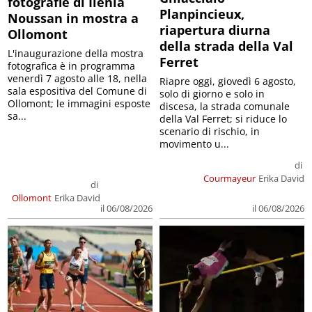
fotografie di Ilenia
Planpincieux,
Noussan in mostra a
riapertura diurna
Ollomont
della strada della Val
L'inaugurazione della mostra
Ferret
fotografica è in programma
venerdì 7 agosto alle 18, nella
Riapre oggi, giovedì 6 agosto,
sala espositiva del Comune di
solo di giorno e solo in
Ollomont; le immagini esposte
discesa, la strada comunale
sa...
della Val Ferret; si riduce lo
scenario di rischio, in
movimento u...
di
Courmayeur
Erika David
di
Ollomont
Erika David
il 06/08/2026
il 06/08/2026