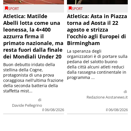
SPORT
SPORT
Atletica: Matilde
Atletica: Asta in Piazza
Abelli lotta come una
torna ad Aosta il 22
leonessa, la 4×400
agosto e strizza
azzurra firma il
l’occhio agli Europei di
primato nazionale, ma
Birmingham
resta fuori dalla finale
La speranza degli
dei Mondiali Under 20
organizzatori è di portare sulla
pedana del salotto buono
Buon debutto iridato della
della città alcuni atleti reduci
stellina della Cogne,
dalla rassegna continentale in
protagonista di una prova
programma ...
coraggiosa nell'ultima frazione
della seconda batteria della
staffetta mist...
di
Redazione Aostanews.it
di
Davide Pellegrino
il 06/08/2026
il 06/08/2026