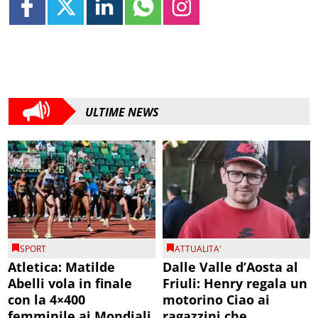
ULTIME NEWS
SPORT
ATTUALITA'
Atletica: Matilde
Dalle Valle d’Aosta al
Abelli vola in finale
Friuli: Henry regala un
con la 4×400
motorino Ciao ai
femminile ai Mondiali
ragazzini che