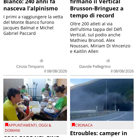
Bianco: 240 anni fa
firmano il Vertical
nasceva l’alpinismo
Brusson-Bringuez a
tempo di record
I primi a raggiungere la vetta
del Monte Bianco furono
Oltre 200 atleti al via
Jacques Balmat e Michel
dell'ultima tappa del Défì
Gabriel Paccard
Vertical, sul podio anche
Mathieu Brunod, Alex
Noussan, Miriam Di Vincenzo
e Kaitlin Allen
di
di
Cinzia Timpano
Davide Pellegrino
il 08/08/2026
il 08/08/2026
APPUNTAMENTI
,
OGGI &
CRONACA
DOMANI
Etroubles: camper in