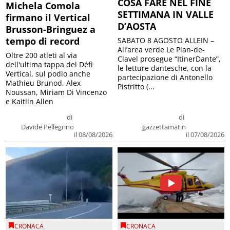
COSA FARE NEL FINE
Michela Comola
SETTIMANA IN VALLE
firmano il Vertical
D’AOSTA
Brusson-Bringuez a
tempo di record
SABATO 8 AGOSTO ALLEIN –
All’area verde Le Plan-de-
Oltre 200 atleti al via
Clavel prosegue “ItinerDante”,
dell'ultima tappa del Défì
le letture dantesche, con la
Vertical, sul podio anche
partecipazione di Antonello
Mathieu Brunod, Alex
Pistritto (...
Noussan, Miriam Di Vincenzo
e Kaitlin Allen
di
di
Davide Pellegrino
gazzettamatin
il 08/08/2026
il 07/08/2026
CRONACA
CRONACA