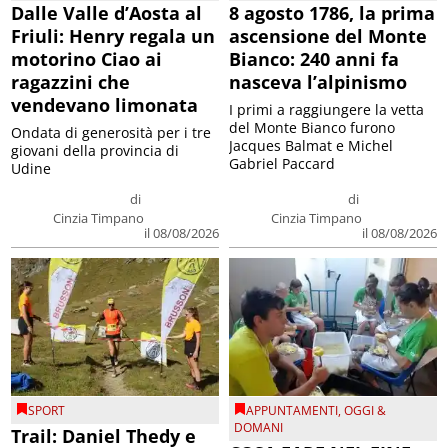
Dalle Valle d’Aosta al
8 agosto 1786, la prima
Friuli: Henry regala un
ascensione del Monte
motorino Ciao ai
Bianco: 240 anni fa
ragazzini che
nasceva l’alpinismo
vendevano limonata
I primi a raggiungere la vetta
del Monte Bianco furono
Ondata di generosità per i tre
Jacques Balmat e Michel
giovani della provincia di
Gabriel Paccard
Udine
di
di
Cinzia Timpano
Cinzia Timpano
il 08/08/2026
il 08/08/2026
SPORT
APPUNTAMENTI
,
OGGI &
DOMANI
Trail: Daniel Thedy e