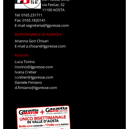
via Festaz, 52
11100 AOSTA
Tel: 0165.231711
Fax: 0165.1820141
E-mail
segreteria@lgpresse.com
RESPONSABILE DI AGENZIA
Arianna Gori Chisari
E-mail
a.chisari@lgpresse.com
Account
Luca Torino
l.torino@lgpresse.com
Ivana Cretier
i.cretier@lgpresse.com
Daniele Fimiano
d.fimiano@lgpresse.com