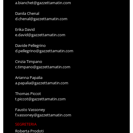
a.bianchet@gazzettamatin.com
Danila Chenal
d.chenal@gazzettamatin.com
Erika David
e.david@gazzettamatin.com
Davide Pellegrino
d.pellegrino@gazzettamatin.com
Cinzia Timpano
c.timpano@gazzettamatin.com
Arianna Papalia
a.papalia@gazzettamatin.com
Thomas Piccot
t.piccot@gazzettamatin.com
Fausto Vassoney
f.vassoney@gazzettamatin.com
SEGRETERIA
Roberta Prodoti