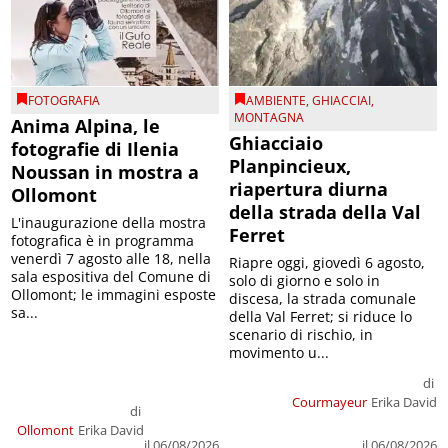
FOTOGRAFIA
AMBIENTE
,
GHIACCIAI
,
MONTAGNA
Anima Alpina, le
Ghiacciaio
fotografie di Ilenia
Planpincieux,
Noussan in mostra a
riapertura diurna
Ollomont
della strada della Val
L'inaugurazione della mostra
Ferret
fotografica è in programma
venerdì 7 agosto alle 18, nella
Riapre oggi, giovedì 6 agosto,
sala espositiva del Comune di
solo di giorno e solo in
Ollomont; le immagini esposte
discesa, la strada comunale
sa...
della Val Ferret; si riduce lo
scenario di rischio, in
movimento u...
di
Courmayeur
Erika David
di
Ollomont
Erika David
il 06/08/2026
il 06/08/2026