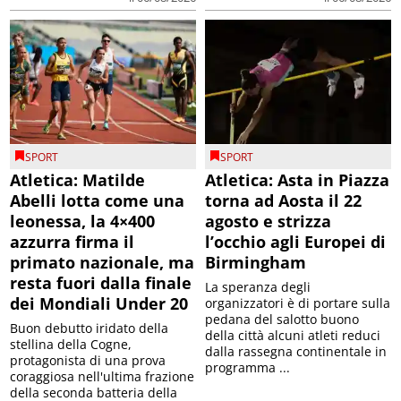
SPORT
SPORT
Atletica: Matilde
Atletica: Asta in Piazza
Abelli lotta come una
torna ad Aosta il 22
leonessa, la 4×400
agosto e strizza
azzurra firma il
l’occhio agli Europei di
primato nazionale, ma
Birmingham
resta fuori dalla finale
La speranza degli
dei Mondiali Under 20
organizzatori è di portare sulla
pedana del salotto buono
Buon debutto iridato della
della città alcuni atleti reduci
stellina della Cogne,
dalla rassegna continentale in
protagonista di una prova
programma ...
coraggiosa nell'ultima frazione
della seconda batteria della