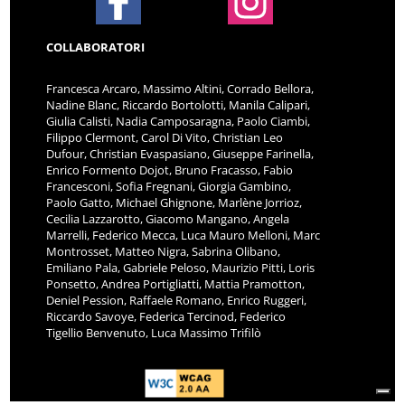
COLLABORATORI
Francesca Arcaro, Massimo Altini, Corrado Bellora,
Nadine Blanc, Riccardo Bortolotti, Manila Calipari,
Giulia Calisti, Nadia Camposaragna, Paolo Ciambi,
Filippo Clermont, Carol Di Vito, Christian Leo
Dufour, Christian Evaspasiano, Giuseppe Farinella,
Enrico Formento Dojot, Bruno Fracasso, Fabio
Francesconi, Sofia Fregnani, Giorgia Gambino,
Paolo Gatto, Michael Ghignone, Marlène Jorrioz,
Cecilia Lazzarotto, Giacomo Mangano, Angela
Marrelli, Federico Mecca, Luca Mauro Melloni, Marc
Montrosset, Matteo Nigra, Sabrina Olibano,
Emiliano Pala, Gabriele Peloso, Maurizio Pitti, Loris
Ponsetto, Andrea Portigliatti, Mattia Pramotton,
Deniel Pession, Raffaele Romano, Enrico Ruggeri,
Riccardo Savoye, Federica Tercinod, Federico
Tigellio Benvenuto, Luca Massimo Trifilò