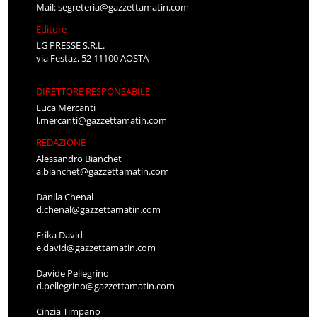
Mail:
segreteria@gazzettamatin.com
Editore
LG PRESSE S.R.L.
via Festaz, 52 11100 AOSTA
DIRETTORE RESPONSABILE
Luca Mercanti
l.mercanti@gazzettamatin.com
REDAZIONE
Alessandro Bianchet
a.bianchet@gazzettamatin.com
Danila Chenal
d.chenal@gazzettamatin.com
Erika David
e.david@gazzettamatin.com
Davide Pellegrino
d.pellegrino@gazzettamatin.com
Cinzia Timpano