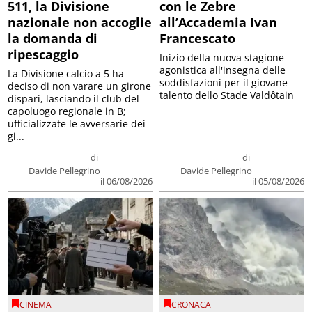
511, la Divisione
con le Zebre
nazionale non accoglie
all’Accademia Ivan
la domanda di
Francescato
ripescaggio
Inizio della nuova stagione
agonistica all'insegna delle
La Divisione calcio a 5 ha
soddisfazioni per il giovane
deciso di non varare un girone
talento dello Stade Valdôtain
dispari, lasciando il club del
capoluogo regionale in B;
ufficializzate le avversarie dei
gi...
di
di
Davide Pellegrino
Davide Pellegrino
il 06/08/2026
il 05/08/2026
CINEMA
CRONACA