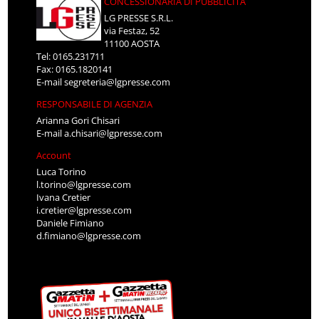
CONCESSIONARIA DI PUBBLICITÀ
LG PRESSE S.R.L.
via Festaz, 52
11100 AOSTA
Tel: 0165.231711
Fax: 0165.1820141
E-mail
segreteria@lgpresse.com
RESPONSABILE DI AGENZIA
Arianna Gori Chisari
E-mail
a.chisari@lgpresse.com
Account
Luca Torino
l.torino@lgpresse.com
Ivana Cretier
i.cretier@lgpresse.com
Daniele Fimiano
d.fimiano@lgpresse.com