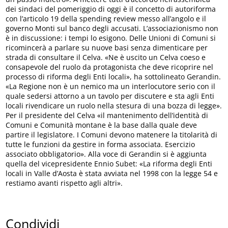
dei sindaci del pomeriggio di oggi è il concetto di autoriforma
con l’articolo 19 della spending review messo all’angolo e il
governo Monti sul banco degli accusati. L’associazionismo non
è in discussione: i tempi lo esigono. Delle Unioni di Comuni si
ricomincerà a parlare su nuove basi senza dimenticare per
strada di consultare il Celva. «Ne è uscito un Celva coeso e
consapevole del ruolo da protagonista che deve ricoprire nel
processo di riforma degli Enti locali», ha sottolineato Gerandin.
«La Regione non è un nemico ma un interlocutore serio con il
quale sedersi attorno a un tavolo per discutere e sta agli Enti
locali rivendicare un ruolo nella stesura di una bozza di legge».
Per il presidente del Celva «il mantenimento dell’identità di
Comuni e Comunità montane è la base dalla quale deve
partire il legislatore. I Comuni devono matenere la titolarità di
tutte le funzioni da gestire in forma associata. Esercizio
associato obbligatorio». Alla voce di Gerandin si è aggiunta
quella del vicepresidente Ennio Subet: «La riforma degli Enti
locali in Valle d’Aosta è stata avviata nel 1998 con la legge 54 e
restiamo avanti rispetto agli altri».
Condividi