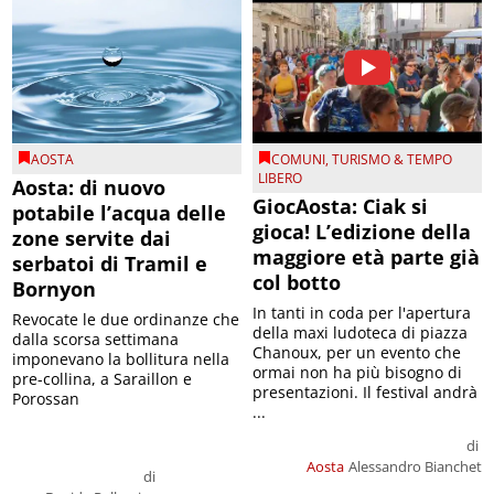
AOSTA
COMUNI
,
TURISMO & TEMPO
LIBERO
Aosta: di nuovo
GiocAosta: Ciak si
potabile l’acqua delle
gioca! L’edizione della
zone servite dai
maggiore età parte già
serbatoi di Tramil e
col botto
Bornyon
In tanti in coda per l'apertura
Revocate le due ordinanze che
della maxi ludoteca di piazza
dalla scorsa settimana
Chanoux, per un evento che
imponevano la bollitura nella
ormai non ha più bisogno di
pre-collina, a Saraillon e
presentazioni. Il festival andrà
Porossan
...
di
Aosta
Alessandro Bianchet
di