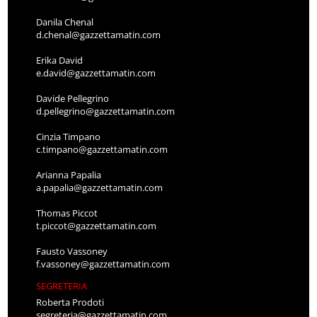
Danila Chenal
d.chenal@gazzettamatin.com
Erika David
e.david@gazzettamatin.com
Davide Pellegrino
d.pellegrino@gazzettamatin.com
Cinzia Timpano
c.timpano@gazzettamatin.com
Arianna Papalia
a.papalia@gazzettamatin.com
Thomas Piccot
t.piccot@gazzettamatin.com
Fausto Vassoney
f.vassoney@gazzettamatin.com
SEGRETERIA
Roberta Prodoti
segreteria@gazzettamatin.com