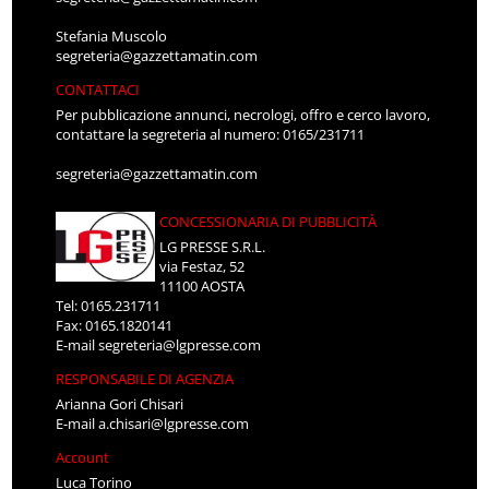
Stefania Muscolo
segreteria@gazzettamatin.com
CONTATTACI
Per pubblicazione annunci, necrologi, offro e cerco lavoro,
contattare la segreteria al numero: 0165/231711
segreteria@gazzettamatin.com
CONCESSIONARIA DI PUBBLICITÀ
LG PRESSE S.R.L.
via Festaz, 52
11100 AOSTA
Tel: 0165.231711
Fax: 0165.1820141
E-mail
segreteria@lgpresse.com
RESPONSABILE DI AGENZIA
Arianna Gori Chisari
E-mail
a.chisari@lgpresse.com
Account
Luca Torino