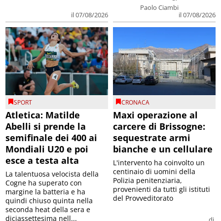
Paolo Ciambi
il 07/08/2026
il 07/08/2026
SPORT
CRONACA
Atletica: Matilde
Maxi operazione al
Abelli si prende la
carcere di Brissogne:
semifinale dei 400 ai
sequestrate armi
Mondiali U20 e poi
bianche e un cellulare
esce a testa alta
L'intervento ha coinvolto un
centinaio di uomini della
La talentuosa velocista della
Polizia penitenziaria,
Cogne ha superato con
provenienti da tutti gli istituti
margine la batteria e ha
del Provveditorato
quindi chiuso quinta nella
seconda heat della sera e
diciassettesima nell...
di