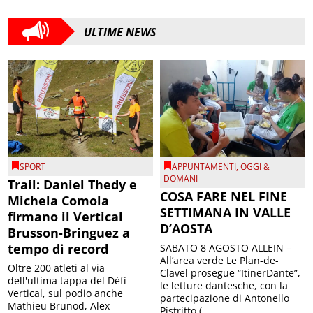
ULTIME NEWS
SPORT
APPUNTAMENTI
,
OGGI &
DOMANI
Trail: Daniel Thedy e
COSA FARE NEL FINE
Michela Comola
SETTIMANA IN VALLE
firmano il Vertical
D’AOSTA
Brusson-Bringuez a
tempo di record
SABATO 8 AGOSTO ALLEIN –
All’area verde Le Plan-de-
Oltre 200 atleti al via
Clavel prosegue “ItinerDante”,
dell'ultima tappa del Défì
le letture dantesche, con la
Vertical, sul podio anche
partecipazione di Antonello
Mathieu Brunod, Alex
Pistritto (...