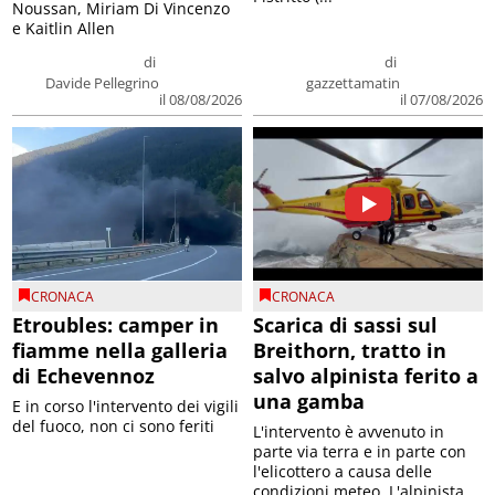
Noussan, Miriam Di Vincenzo
e Kaitlin Allen
di
di
Davide Pellegrino
gazzettamatin
il 08/08/2026
il 07/08/2026
CRONACA
CRONACA
Etroubles: camper in
Scarica di sassi sul
fiamme nella galleria
Breithorn, tratto in
di Echevennoz
salvo alpinista ferito a
una gamba
E in corso l'intervento dei vigili
del fuoco, non ci sono feriti
L'intervento è avvenuto in
parte via terra e in parte con
l'elicottero a causa delle
condizioni meteo. L'alpinista