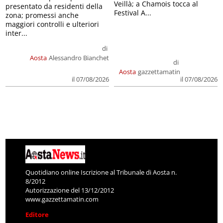
Veillà; a Chamois tocca al
presentato da residenti della
Festival A...
zona; promessi anche
maggiori controlli e ulteriori
inter...
di
Aosta
Alessandro Bianchet
di
Aosta
gazzettamatin
il 07/08/2026
il 07/08/2026
Quotidiano online Iscrizione al Tribunale di Aosta n.
8/2012
Autorizzazione del 13/12/2012
www.gazzettamatin.com
Editore