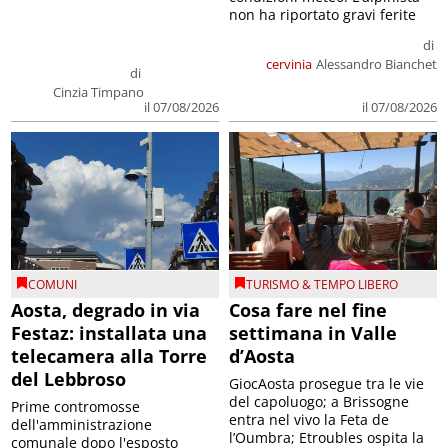
non ha riportato gravi ferite
di
cervinia
Alessandro Bianchet
di
Cinzia Timpano
il 07/08/2026
il 07/08/2026
COMUNI
TURISMO & TEMPO LIBERO
Aosta, degrado in via
Cosa fare nel fine
Festaz: installata una
settimana in Valle
telecamera alla Torre
d’Aosta
del Lebbroso
GiocAosta prosegue tra le vie
del capoluogo; a Brissogne
Prime contromosse
entra nel vivo la Feta de
dell'amministrazione
l’Oumbra; Etroubles ospita la
comunale dopo l'esposto