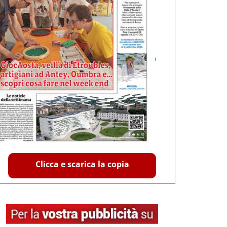
Clicca e scarica la copia