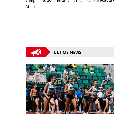
campionato assieme al T.T. 91 Paiuscato di Este, al C
(d.p.)
ULTIME NEWS