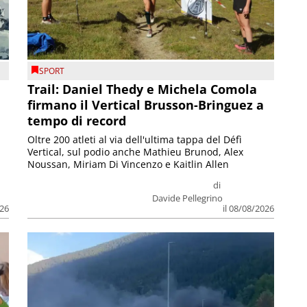
SPORT
Trail: Daniel Thedy e Michela Comola
firmano il Vertical Brusson-Bringuez a
tempo di record
Oltre 200 atleti al via dell'ultima tappa del Défì
Vertical, sul podio anche Mathieu Brunod, Alex
Noussan, Miriam Di Vincenzo e Kaitlin Allen
di
Davide Pellegrino
026
il 08/08/2026