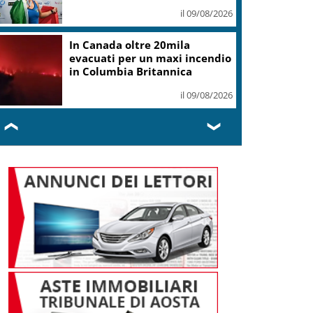
assoluto”
il 09/08/2026
Coldiretti: Filiera bufalina
solida ed in crescita continua
il 09/08/2026
❮
❯