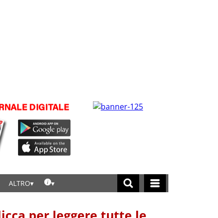
ALTRO
licca per leggere tutte le