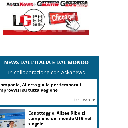
NEWS DALL'ITALIA E DAL MONDO
In collaborazione con Askanews
Il Papa: la presenza di Dio
nelle nostre vite è in grado di
cambiare tutto
il 09/08/2026
Nagasaki, 81 anni dopo
l’atomica: “Il nucleare è male