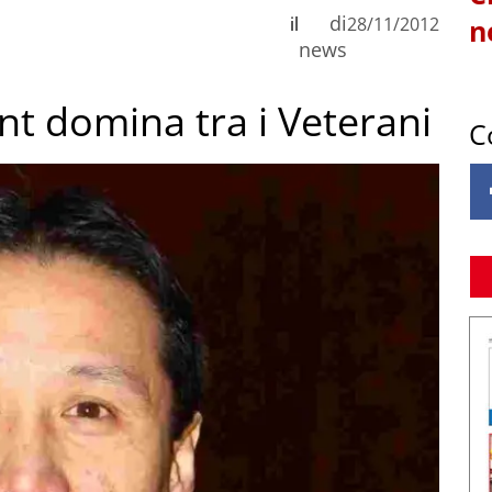
di
il
28/11/2012
n
news
ant domina tra i Veterani
C