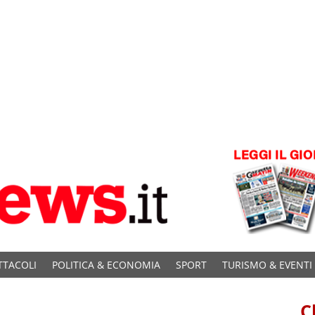
TTACOLI
POLITICA & ECONOMIA
SPORT
TURISMO & EVENTI
C