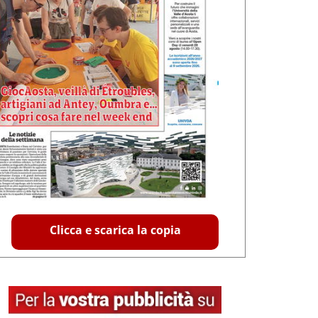
Clicca e scarica la copia