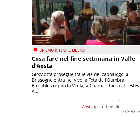
TURISMO & TEMPO LIBERO
Cosa fare nel fine settimana in Valle
d’Aosta
GiocAosta prosegue tra le vie del capoluogo; a
Brissogne entra nel vivo la Feta de l’Oumbra;
Etroubles ospita la Veillà; a Chamois tocca al Festiva
A...
di
Aosta
gazzettamatin
il 07/08/2