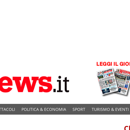
TTACOLI
POLITICA & ECONOMIA
SPORT
TURISMO & EVENTI
C