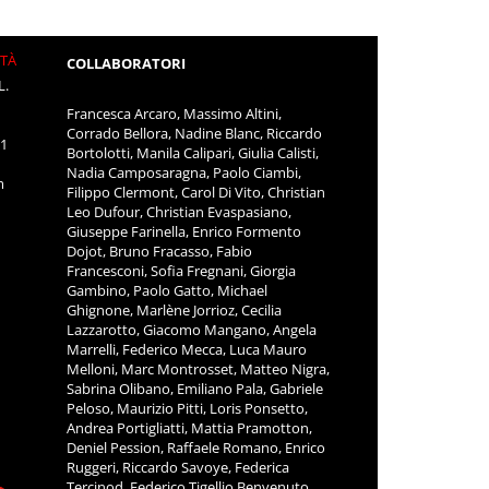
ITÀ
COLLABORATORI
L.
Francesca Arcaro, Massimo Altini,
Corrado Bellora, Nadine Blanc, Riccardo
11
Bortolotti, Manila Calipari, Giulia Calisti,
Nadia Camposaragna, Paolo Ciambi,
m
Filippo Clermont, Carol Di Vito, Christian
Leo Dufour, Christian Evaspasiano,
Giuseppe Farinella, Enrico Formento
Dojot, Bruno Fracasso, Fabio
Francesconi, Sofia Fregnani, Giorgia
Gambino, Paolo Gatto, Michael
Ghignone, Marlène Jorrioz, Cecilia
Lazzarotto, Giacomo Mangano, Angela
Marrelli, Federico Mecca, Luca Mauro
Melloni, Marc Montrosset, Matteo Nigra,
Sabrina Olibano, Emiliano Pala, Gabriele
Peloso, Maurizio Pitti, Loris Ponsetto,
Andrea Portigliatti, Mattia Pramotton,
Deniel Pession, Raffaele Romano, Enrico
Ruggeri, Riccardo Savoye, Federica
Tercinod, Federico Tigellio Benvenuto,