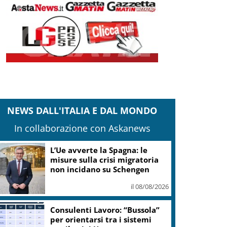
NEWS DALL'ITALIA E DAL MONDO
In collaborazione con Askanews
“Frantoi Aperti in Umbria
2026”: cinque weekend per
l’olio nuovo
il 08/08/2026
Il pallone della “Mano de Dios”
all’asta per oltre 10 milioni