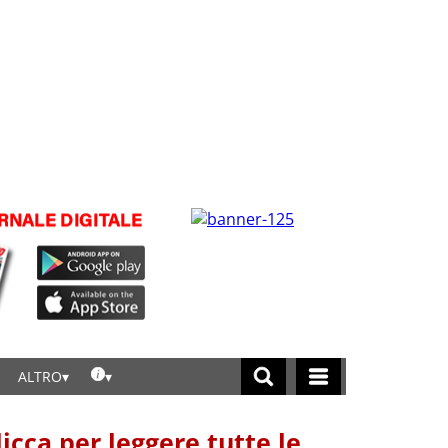
ALTRO
licca per leggere tutte le