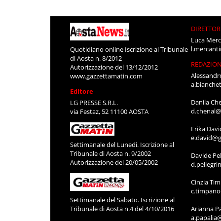
DIRETTOR
Luca Merc
l.mercant
Quotidiano online Iscrizione al Tribunale
di Aosta n. 8/2012
REDAZIO
Autorizzazione del 13/12/2012
Alessandr
www.gazzettamatin.com
a.bianche
Editore
Danila Ch
LG PRESSE S.R.L.
d.chenal@
via Festaz, 52 11100 AOSTA
Erika Davi
e.david@g
Settimanale del Lunedì. Iscrizione al
Tribunale di Aosta n. 9/2002
Davide Pel
Autorizzazione del 20/05/2002
d.pellegr
Cinzia Ti
c.timpan
Settimanale del Sabato. Iscrizione al
Tribunale di Aosta n.4 del 4/10/2016
Arianna P
a.papalia