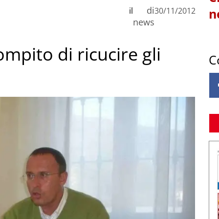
di
il
30/11/2012
n
news
mpito di ricucire gli
C