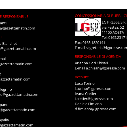
CONCESSIONARIA DI PUBBLIC
E RESPONSABILE
LG PRESSE S.R.
anti
via Festaz, 52
i@gazzettamatin.com
11100 AOSTA
NE
Tel: 0165.2317
Fax: 0165.1820141
o Bianchet
E-mail
segreteria@lgpresse.co
t@gazzettamatin.com
RESPONSABILE DI AGENZIA
enal
Arianna Gori Chisari
gazzettamatin.com
E-mail
a.chisari@lgpresse.com
d
Account
azzettamatin.com
Luca Torino
l.torino@lgpresse.com
legrino
Ivana Cretier
ino@gazzettamatin.com
i.cretier@lgpresse.com
Daniele Fimiano
mpano
d.fimiano@lgpresse.com
o@gazzettamatin.com
apalia
@gazzettamatin.com