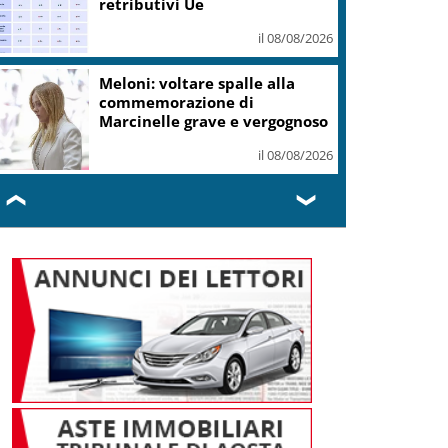
dollari
il 08/08/2026
Roma, Card. Reina su Spin
Time: sbagliato archiviare
tutto con sgombero
il 08/08/2026
❮
❯