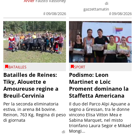
Arvier
Fausto Vassoney
di
gazzettamatin
il 09/08/2026
il 09/08/2026
BATAILLES
SPORT
Batailles de Reines:
Podismo: Leon
Tiky, Alouette e
Martinet e Loic
Amoureuse regine a
Proment dominano la
Breuil-Cervinia
Staffetta Americana
Per la seconda eliminatoria
Il duo del Parco Alpi Apuane a
estiva, in arena 84 bovine.
segno a Gressan, tra le donne
Reinon, 763 Kg, Regina di peso
vincono Elisa Vitton Mea e
di giornata
Sabina Marquet, nel misto
trionfano Laura Segor e Mikael
Mongi...
di