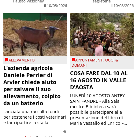
Fausto Vassoney
segreteria
il 10/08/2026
il 10/08/2026
ALLEVAMENTO
APPUNTAMENTI
,
OGGI &
DOMANI
L’azienda agricola
COSA FARE DAL 10 AL
Daniele Perrier di
16 AGOSTO IN VALLE
Arvier chiede aiuto
D’AOSTA
per salvare il suo
allevamento, colpito
LUNEDÌ 10 AGOSTO ANTEY-
SAINT-ANDRÉ - Alla Sala
da un batterio
mostre Biblioteca sarà
Lanciata una raccolta fondi
possibile partecipare alla
per sostenere i costi veterinari
presentazione del libro di
e far ripartire la stalla
Maria Vassallo ed Enrico F...
di