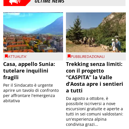
ULTIME NEWS
ATTUALITA'
PUBBLIREDAZIONALI
Casa, appello Sunia:
Trekking senza limiti:
tutelare inquilini
con il progetto
fragili
“CASPITA” la Valle
d’Aosta apre i sentieri
Per il Sindacato è urgente
a tutti
aprire un tavolo di confronto
per affrontare l'emergenza
Da agosto a ottobre, è
abitativa
possibile iscriversi a nove
escursioni gratuite e aperte a
tutti in sei comuni valdostani:
un'esperienza alpina
condivisa grazi...