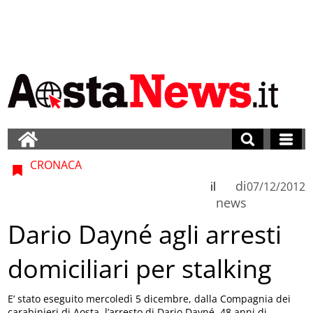
CRONACA
di
il
07/12/2012
news
Dario Dayné agli arresti
domiciliari per stalking
E’ stato eseguito mercoledì 5 dicembre, dalla Compagnia dei
carabinieri di Aosta, l’arresto di Dario Dayné, 48 anni di