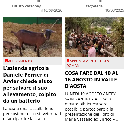
di
di
Fausto Vassoney
segreteria
il 10/08/2026
il 10/08/2026
ALLEVAMENTO
APPUNTAMENTI
,
OGGI &
DOMANI
L’azienda agricola
COSA FARE DAL 10 AL
Daniele Perrier di
16 AGOSTO IN VALLE
Arvier chiede aiuto
D’AOSTA
per salvare il suo
allevamento, colpito
LUNEDÌ 10 AGOSTO ANTEY-
SAINT-ANDRÉ - Alla Sala
da un batterio
mostre Biblioteca sarà
Lanciata una raccolta fondi
possibile partecipare alla
per sostenere i costi veterinari
presentazione del libro di
e far ripartire la stalla
Maria Vassallo ed Enrico F...