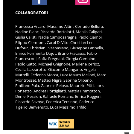
COLLABORATORI
Francesca Arcaro, Massimo Altini, Corrado Bellora,
Nadine Blanc, Riccardo Bortolotti, Manila Calipari,
Giulia Calisti, Nadia Camposaragna, Paolo Ciambi,
Filippo Clermont, Carol Di Vito, Christian Leo
Dufour, Christian Evaspasiano, Giuseppe Farinella,
Enrico Formento Dojot, Bruno Fracasso, Fabio
Francesconi, Sofia Fregnani, Giorgia Gambino,
Paolo Gatto, Michael Ghignone, Marlène Jorrioz,
Cecilia Lazzarotto, Giacomo Mangano, Angela
Marrelli, Federico Mecca, Luca Mauro Melloni, Marc
Montrosset, Matteo Nigra, Sabrina Olibano,
Emiliano Pala, Gabriele Peloso, Maurizio Pitti, Loris
Ponsetto, Andrea Portigliatti, Mattia Pramotton,
Deniel Pession, Raffaele Romano, Enrico Ruggeri,
Riccardo Savoye, Federica Tercinod, Federico
Tigellio Benvenuto, Luca Massimo Trifilò