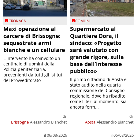
CRONACA
COMUNI
Maxi operazione al
Supermercato al
carcere di Brissogne:
Quartiere Dora, il
sequestrate armi
sindaco: «Progetto
bianche e un cellulare
sarà valutato con
grande rigore, sulla
L'intervento ha coinvolto un
base dell’interesse
centinaio di uomini della
Polizia penitenziaria,
pubblico»
provenienti da tutti gli istituti
Il primo cittadino di Aosta è
del Provveditorato
stato audito nella quarta
commissione del Consiglio
regionale, dove ha ribadito
come l'iter, al momento, sia
ancora ferm...
di
di
Brissogne
Alessandro Bianchet
Aosta
Alessandro Bianchet
il 06/08/2026
il 06/08/2026