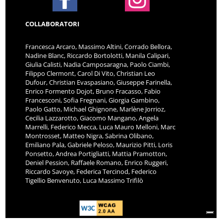
COLLABORATORI
Francesca Arcaro, Massimo Altini, Corrado Bellora,
Nadine Blanc, Riccardo Bortolotti, Manila Calipari,
Giulia Calisti, Nadia Camposaragna, Paolo Ciambi,
Filippo Clermont, Carol Di Vito, Christian Leo
Dufour, Christian Evaspasiano, Giuseppe Farinella,
Enrico Formento Dojot, Bruno Fracasso, Fabio
Francesconi, Sofia Fregnani, Giorgia Gambino,
Paolo Gatto, Michael Ghignone, Marlène Jorrioz,
Cecilia Lazzarotto, Giacomo Mangano, Angela
Marrelli, Federico Mecca, Luca Mauro Melloni, Marc
Montrosset, Matteo Nigra, Sabrina Olibano,
Emiliano Pala, Gabriele Peloso, Maurizio Pitti, Loris
Ponsetto, Andrea Portigliatti, Mattia Pramotton,
Deniel Pession, Raffaele Romano, Enrico Ruggeri,
Riccardo Savoye, Federica Tercinod, Federico
Tigellio Benvenuto, Luca Massimo Trifilò