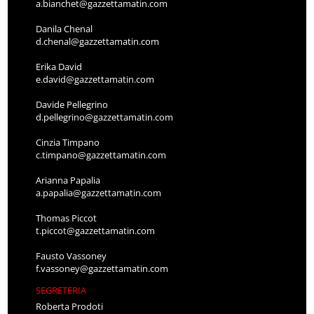
a.bianchet@gazzettamatin.com
Danila Chenal
d.chenal@gazzettamatin.com
Erika David
e.david@gazzettamatin.com
Davide Pellegrino
d.pellegrino@gazzettamatin.com
Cinzia Timpano
c.timpano@gazzettamatin.com
Arianna Papalia
a.papalia@gazzettamatin.com
Thomas Piccot
t.piccot@gazzettamatin.com
Fausto Vassoney
f.vassoney@gazzettamatin.com
SEGRETERIA
Roberta Prodoti