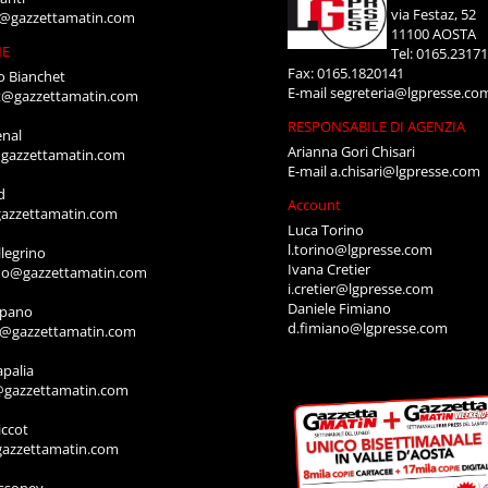
via Festaz, 52
i@gazzettamatin.com
11100 AOSTA
NE
Tel: 0165.2317
Fax: 0165.1820141
o Bianchet
E-mail
segreteria@lgpresse.co
t@gazzettamatin.com
RESPONSABILE DI AGENZIA
enal
Arianna Gori Chisari
gazzettamatin.com
E-mail
a.chisari@lgpresse.com
d
Account
azzettamatin.com
Luca Torino
l.torino@lgpresse.com
legrino
Ivana Cretier
ino@gazzettamatin.com
i.cretier@lgpresse.com
Daniele Fimiano
mpano
d.fimiano@lgpresse.com
o@gazzettamatin.com
apalia
@gazzettamatin.com
ccot
gazzettamatin.com
ssoney