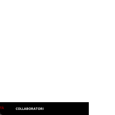
ITÀ
COLLABORATORI
L.