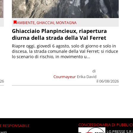
AMBIENTE
,
GHIACCIAI
,
MONTAGNA
Ghiacciaio Planpincieux, riapertura
diurna della strada della Val Ferret
Riapre oggi, giovedì 6 agosto, solo di giorno e solo in
discesa, la strada comunale della Val Ferret; si riduce
lo scenario di rischio, in movimento u...
di
Courmayeur
Erika David
026
il 06/08/2026
CONCESSIONARIA DI PUBBLIC
E RESPONSABILE
LG PRESSE S.R.
anti