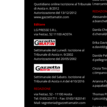
l.mercant
Quotidiano online Iscrizione al Tribunale
di Aosta n. 8/2012
REDAZIO
Autorizzazione del 13/12/2012
Alessandr
www.gazzettamatin.com
a.bianche
Editore
Danila Ch
LG PRESSE S.R.L.
d.chenal@
via Festaz, 52 11100 AOSTA
Erika Davi
e.david@g
Settimanale del Lunedì. Iscrizione al
Tribunale di Aosta n. 9/2002
Davide Pel
Autorizzazione del 20/05/2002
d.pellegr
Cinzia Ti
c.timpan
Settimanale del Sabato. Iscrizione al
Tribunale di Aosta n.4 del 4/10/2016
Arianna P
a.papalia
REDAZIONE
via Festaz, 52 - 11100 Aosta
Thomas Pi
Tel: 0165/231711 - Fax: 0165/1820141
t.piccot@
Mail:
segreteria@gazzettamatin.com
Fausto Va