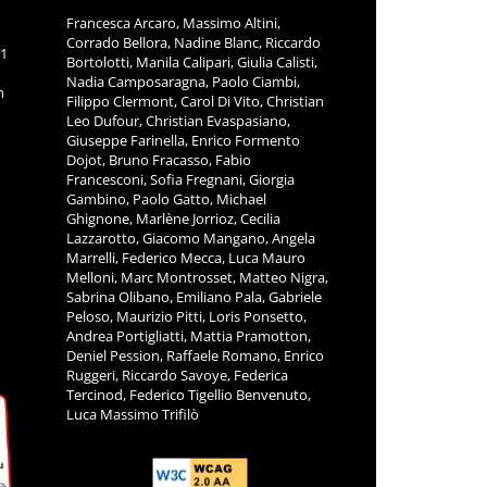
Francesca Arcaro, Massimo Altini,
Corrado Bellora, Nadine Blanc, Riccardo
11
Bortolotti, Manila Calipari, Giulia Calisti,
Nadia Camposaragna, Paolo Ciambi,
m
Filippo Clermont, Carol Di Vito, Christian
Leo Dufour, Christian Evaspasiano,
Giuseppe Farinella, Enrico Formento
Dojot, Bruno Fracasso, Fabio
Francesconi, Sofia Fregnani, Giorgia
Gambino, Paolo Gatto, Michael
Ghignone, Marlène Jorrioz, Cecilia
Lazzarotto, Giacomo Mangano, Angela
Marrelli, Federico Mecca, Luca Mauro
Melloni, Marc Montrosset, Matteo Nigra,
Sabrina Olibano, Emiliano Pala, Gabriele
Peloso, Maurizio Pitti, Loris Ponsetto,
Andrea Portigliatti, Mattia Pramotton,
Deniel Pession, Raffaele Romano, Enrico
Ruggeri, Riccardo Savoye, Federica
Tercinod, Federico Tigellio Benvenuto,
Luca Massimo Trifilò